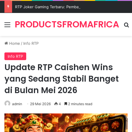
RTP Joker Gaming Terbaru: Pembahasan Statistik Slot Modern untuk Memahami Gameplay Lebih Baik
PRODUCTSFROMAFRICA
Menu
S
Home
/
Info RTP
Info RTP
Update RTP Caishen Wins
yang Sedang Stabil Banget
di Bulan Mei 2026
admin
29 Mei 2026
4
2 minutes read