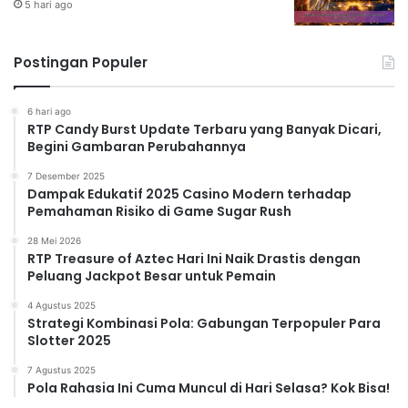
5 hari ago
Postingan Populer
6 hari ago
RTP Candy Burst Update Terbaru yang Banyak Dicari,
Begini Gambaran Perubahannya
7 Desember 2025
Dampak Edukatif 2025 Casino Modern terhadap
Pemahaman Risiko di Game Sugar Rush
28 Mei 2026
RTP Treasure of Aztec Hari Ini Naik Drastis dengan
Peluang Jackpot Besar untuk Pemain
4 Agustus 2025
Strategi Kombinasi Pola: Gabungan Terpopuler Para
Slotter 2025
7 Agustus 2025
Pola Rahasia Ini Cuma Muncul di Hari Selasa? Kok Bisa!