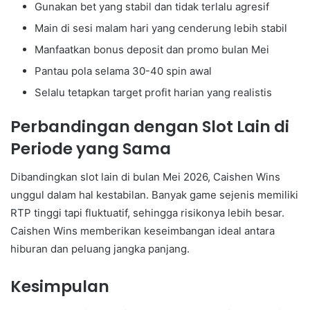
Gunakan bet yang stabil dan tidak terlalu agresif
Main di sesi malam hari yang cenderung lebih stabil
Manfaatkan bonus deposit dan promo bulan Mei
Pantau pola selama 30-40 spin awal
Selalu tetapkan target profit harian yang realistis
Perbandingan dengan Slot Lain di
Periode yang Sama
Dibandingkan slot lain di bulan Mei 2026, Caishen Wins
unggul dalam hal kestabilan. Banyak game sejenis memiliki
RTP tinggi tapi fluktuatif, sehingga risikonya lebih besar.
Caishen Wins memberikan keseimbangan ideal antara
hiburan dan peluang jangka panjang.
Kesimpulan