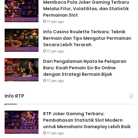
Membaca Pola Joker Gaming Terbaru
Melalui Fitur, Volatilitas, dan Statistik
Permainan Slot
17 jam ago
Info Casino Roulette Terbaru: Teknik
Bermain dan Tips Mengatur Permainan
Secara Lebih Terarah
17 jam ago
Dari Pengalaman Nyata ke Pelajaran
Baru: Kisah Pemain Sic Bo Online
dengan Strategi Bermain Bijak
17 jam ago
Info RTP
RTP Joker Gaming Terbaru:
Pembahasan Statistik Slot Modern
untuk Memahami Gameplay Lebih Baik
17 jam ago