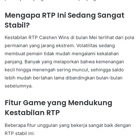
Mengapa RTP Ini Sedang Sangat
Stabil?
Kestabilan RTP Caishen Wins di bulan Mei terlihat dari pola
permainan yang jarang ekstrem. Volatilitas sedang
membuat pemain tidak mudah mengalami kekalahan
panjang. Banyak yang melaporkan bahwa kemenangan
kecil hingga menengah sering muncul, sehingga saldo
lebih mudah bertahan lama dibandingkan bulan-bulan
sebelumnya.
Fitur Game yang Mendukung
Kestabilan RTP
Beberapa fitur unggulan yang bekerja sangat baik dengan
RTP stabil ini: