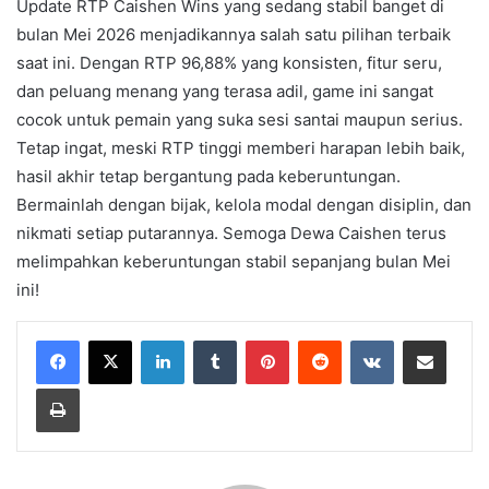
Update RTP Caishen Wins yang sedang stabil banget di
bulan Mei 2026 menjadikannya salah satu pilihan terbaik
saat ini. Dengan RTP 96,88% yang konsisten, fitur seru,
dan peluang menang yang terasa adil, game ini sangat
cocok untuk pemain yang suka sesi santai maupun serius.
Tetap ingat, meski RTP tinggi memberi harapan lebih baik,
hasil akhir tetap bergantung pada keberuntungan.
Bermainlah dengan bijak, kelola modal dengan disiplin, dan
nikmati setiap putarannya. Semoga Dewa Caishen terus
melimpahkan keberuntungan stabil sepanjang bulan Mei
ini!
LinkedIn
Tumblr
Pinterest
Reddit
VKontakte
Share via Email
Print