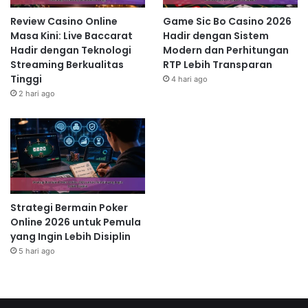
Review Casino Online
Game Sic Bo Casino 2026
Masa Kini: Live Baccarat
Hadir dengan Sistem
Hadir dengan Teknologi
Modern dan Perhitungan
Streaming Berkualitas
RTP Lebih Transparan
Tinggi
4 hari ago
2 hari ago
Strategi Bermain Poker
Online 2026 untuk Pemula
yang Ingin Lebih Disiplin
5 hari ago