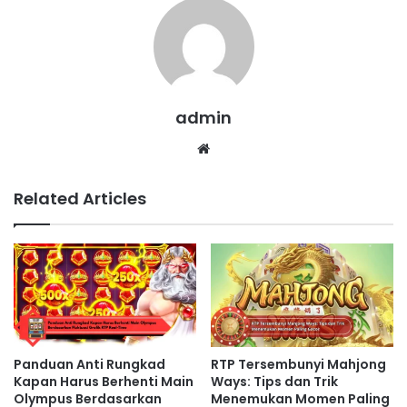
admin
Website
Related Articles
Panduan Anti Rungkad
RTP Tersembunyi Mahjong
Kapan Harus Berhenti Main
Ways: Tips dan Trik
Olympus Berdasarkan
Menemukan Momen Paling