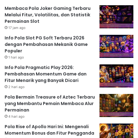
Membaca Pola Joker Gaming Terbaru
Melalui Fitur, Volatilitas, dan Statistik
Permainan Slot
17 jam ago
Info Pola Slot PG Soft Terbaru 2026
dengan Pembahasan Mekanik Game
Populer
1 hari ago
Info Pola Pragmatic Play 2026:
Pembahasan Momentum Game dan
Fitur Menarik yang Banyak Dicari
2 hari ago
Pola Bermain Treasure of Aztec Terbaru
yang Membantu Pemain Membaca Alur
Permainan
4 hari ago
Pola Rise of Apollo Hari Ini: Mengenali
Momentum Bonus dan Fitur Pengganda