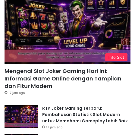
Info Slot
Mengenal Slot Joker Gaming Hari Ini:
Informasi Game Online dengan Tampilan
dan Fitur Modern
17 jam ago
RTP Joker Gaming Terbaru:
Pembahasan Statistik Slot Modern
untuk Memahami Gameplay Lebih Baik
17 jam ago