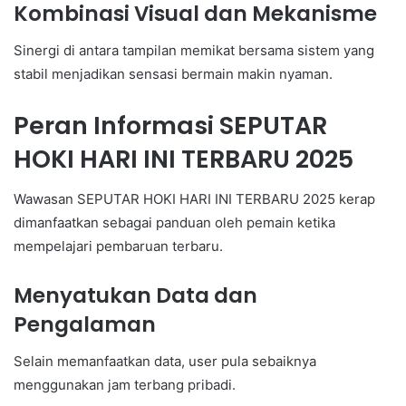
Kombinasi Visual dan Mekanisme
Sinergi di antara tampilan memikat bersama sistem yang
stabil menjadikan sensasi bermain makin nyaman.
Peran Informasi SEPUTAR
HOKI HARI INI TERBARU 2025
Wawasan SEPUTAR HOKI HARI INI TERBARU 2025 kerap
dimanfaatkan sebagai panduan oleh pemain ketika
mempelajari pembaruan terbaru.
Menyatukan Data dan
Pengalaman
Selain memanfaatkan data, user pula sebaiknya
menggunakan jam terbang pribadi.