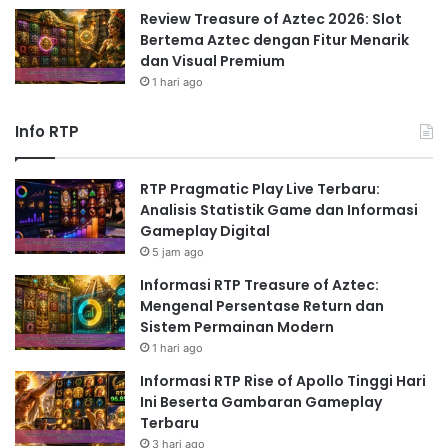
Review Treasure of Aztec 2026: Slot
Bertema Aztec dengan Fitur Menarik
dan Visual Premium
1 hari ago
Info RTP
RTP Pragmatic Play Live Terbaru:
Analisis Statistik Game dan Informasi
Gameplay Digital
5 jam ago
Informasi RTP Treasure of Aztec:
Mengenal Persentase Return dan
Sistem Permainan Modern
1 hari ago
Informasi RTP Rise of Apollo Tinggi Hari
Ini Beserta Gambaran Gameplay
Terbaru
3 hari ago