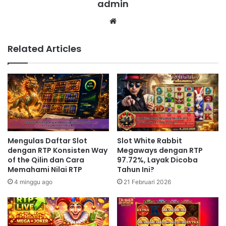
admin
We
bsi
te
Related Articles
Mengulas Daftar Slot
Slot White Rabbit
dengan RTP Konsisten Way
Megaways dengan RTP
of the Qilin dan Cara
97.72%, Layak Dicoba
Memahami Nilai RTP
Tahun Ini?
4 minggu ago
21 Februari 2026