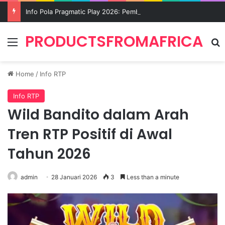
Info Pola Pragmatic Play 2026: Pembahasan Momentum Game dan Fitur Menarik yang Banyak Dicari
PRODUCTSFROMAFRICA
Menu
S
Home
/
Info RTP
Info RTP
Wild Bandito dalam Arah
Tren RTP Positif di Awal
Tahun 2026
admin
28 Januari 2026
3
Less than a minute