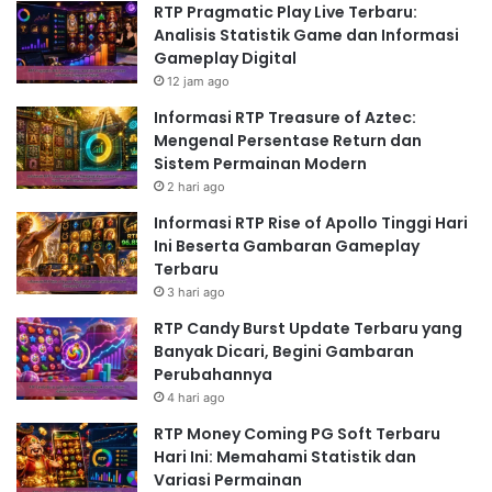
RTP Pragmatic Play Live Terbaru:
Analisis Statistik Game dan Informasi
Gameplay Digital
12 jam ago
Informasi RTP Treasure of Aztec:
Mengenal Persentase Return dan
Sistem Permainan Modern
2 hari ago
Informasi RTP Rise of Apollo Tinggi Hari
Ini Beserta Gambaran Gameplay
Terbaru
3 hari ago
RTP Candy Burst Update Terbaru yang
Banyak Dicari, Begini Gambaran
Perubahannya
4 hari ago
RTP Money Coming PG Soft Terbaru
Hari Ini: Memahami Statistik dan
Variasi Permainan