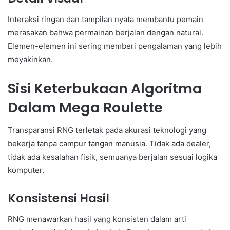
Interaksi ringan dan tampilan nyata membantu pemain
merasakan bahwa permainan berjalan dengan natural.
Elemen-elemen ini sering memberi pengalaman yang lebih
meyakinkan.
Sisi Keterbukaan Algoritma
Dalam Mega Roulette
Transparansi RNG terletak pada akurasi teknologi yang
bekerja tanpa campur tangan manusia. Tidak ada dealer,
tidak ada kesalahan fisik, semuanya berjalan sesuai logika
komputer.
Konsistensi Hasil
RNG menawarkan hasil yang konsisten dalam arti