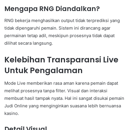
Mengapa RNG Diandalkan?
RNG bekerja menghasilkan output tidak terprediksi yang
tidak dipengaruhi pemain. Sistem ini dirancang agar
permainan tetap adil, meskipun prosesnya tidak dapat
dilihat secara langsung.
Kelebihan Transparansi Live
Untuk Pengalaman
Mode Live memberikan rasa aman karena pemain dapat
melihat prosesnya tanpa filter. Visual dan interaksi
membuat hasil tampak nyata. Hal ini sangat disukai pemain
Judi Online yang menginginkan suasana lebih bernuansa
kasino.
Detail Visual