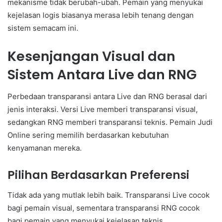
mekanisme tidak berubah-ubah. Pemain yang menyukai
kejelasan logis biasanya merasa lebih tenang dengan
sistem semacam ini.
Kesenjangan Visual dan
Sistem Antara Live dan RNG
Perbedaan transparansi antara Live dan RNG berasal dari
jenis interaksi. Versi Live memberi transparansi visual,
sedangkan RNG memberi transparansi teknis. Pemain Judi
Online sering memilih berdasarkan kebutuhan
kenyamanan mereka.
Pilihan Berdasarkan Preferensi
Tidak ada yang mutlak lebih baik. Transparansi Live cocok
bagi pemain visual, sementara transparansi RNG cocok
bagi pemain yang menyukai kejelasan teknis.