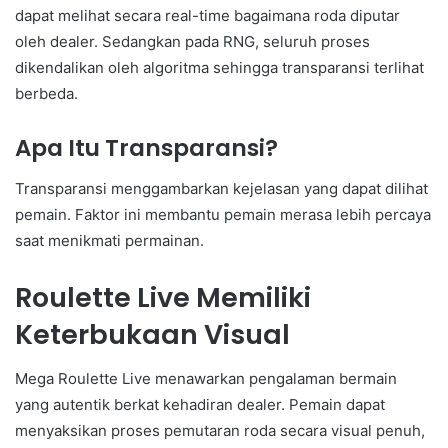
dapat melihat secara real-time bagaimana roda diputar
oleh dealer. Sedangkan pada RNG, seluruh proses
dikendalikan oleh algoritma sehingga transparansi terlihat
berbeda.
Apa Itu Transparansi?
Transparansi menggambarkan kejelasan yang dapat dilihat
pemain. Faktor ini membantu pemain merasa lebih percaya
saat menikmati permainan.
Roulette Live Memiliki
Keterbukaan Visual
Mega Roulette Live menawarkan pengalaman bermain
yang autentik berkat kehadiran dealer. Pemain dapat
menyaksikan proses pemutaran roda secara visual penuh,