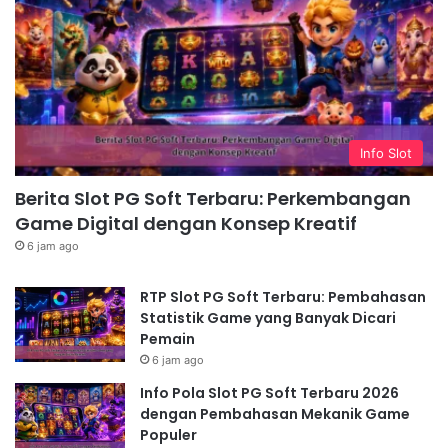
Info Slot
Berita Slot PG Soft Terbaru: Perkembangan
Game Digital dengan Konsep Kreatif
6 jam ago
RTP Slot PG Soft Terbaru: Pembahasan
Statistik Game yang Banyak Dicari
Pemain
6 jam ago
Info Pola Slot PG Soft Terbaru 2026
dengan Pembahasan Mekanik Game
Populer