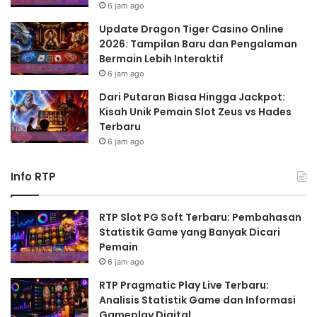
6 jam ago
Update Dragon Tiger Casino Online
2026: Tampilan Baru dan Pengalaman
Bermain Lebih Interaktif
6 jam ago
Dari Putaran Biasa Hingga Jackpot:
Kisah Unik Pemain Slot Zeus vs Hades
Terbaru
6 jam ago
Info RTP
RTP Slot PG Soft Terbaru: Pembahasan
Statistik Game yang Banyak Dicari
Pemain
6 jam ago
RTP Pragmatic Play Live Terbaru:
Analisis Statistik Game dan Informasi
Gameplay Digital