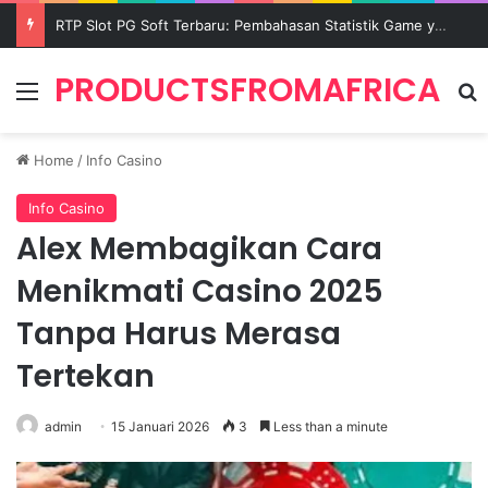
RTP Slot PG Soft Terbaru: Pembahasan Statistik Game yang Banyak Dicari Pemain
PRODUCTSFROMAFRICA
Menu
S
Home
/
Info Casino
Info Casino
Alex Membagikan Cara
Menikmati Casino 2025
Tanpa Harus Merasa
Tertekan
admin
15 Januari 2026
3
Less than a minute