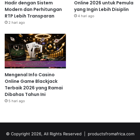
Hadir dengan Sistem
Online 2026 untuk Pemula
Modern dan Perhitungan
yang Ingin Lebih Disiplin
RTP Lebih Transparan
4 hari ago
2 hari ago
Mengenal Info Casino
Online Game Blackjack
Terbaik 2026 yang Ramai
Dibahas Tahun Ini
5 hari ago
© Copyright 2026, All Rights Reserved | productsfromafrica.com