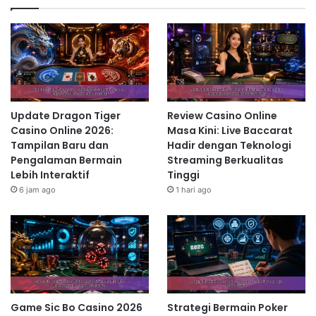
Update Dragon Tiger
Review Casino Online
Casino Online 2026:
Masa Kini: Live Baccarat
Tampilan Baru dan
Hadir dengan Teknologi
Pengalaman Bermain
Streaming Berkualitas
Lebih Interaktif
Tinggi
6 jam ago
1 hari ago
Game Sic Bo Casino 2026
Strategi Bermain Poker