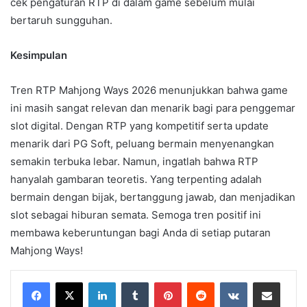
cek pengaturan RTP di dalam game sebelum mulai
bertaruh sungguhan.
Kesimpulan
Tren RTP Mahjong Ways 2026 menunjukkan bahwa game
ini masih sangat relevan dan menarik bagi para penggemar
slot digital. Dengan RTP yang kompetitif serta update
menarik dari PG Soft, peluang bermain menyenangkan
semakin terbuka lebar. Namun, ingatlah bahwa RTP
hanyalah gambaran teoretis. Yang terpenting adalah
bermain dengan bijak, bertanggung jawab, dan menjadikan
slot sebagai hiburan semata. Semoga tren positif ini
membawa keberuntungan bagi Anda di setiap putaran
Mahjong Ways!
LinkedIn
Tumblr
Pinterest
Reddit
VKontakte
Share via Email