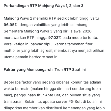
Perbandingan RTP Mahjong Ways 1, 2, dan 3
Mahjong Ways 2 memiliki RTP sedikit lebih tinggi yaitu
96.95%
, dengan volatilitas yang lebih seimbang.
Sementara Mahjong Ways 3 yang dirilis awal 2026
menawarkan RTP hingga
97.02%
pada mode tertentu.
Versi ketiga ini banyak dipuji karena tambahan fitur
multiplier yang lebih agresif, membuatnya menjadi pilihan
utama pemain hardcore saat ini.
Faktor yang Mempengaruhi Tren RTP Saat Ini
Beberapa faktor yang sedang dibahas komunitas adalah
waktu bermain (malam hingga dini hari cenderung lebih
baik), penggunaan fitur Ante Bet, dan pilihan situs yang
transparan. Selain itu, update server PG Soft di bulan ini
dilaporkan memberikan distribusi kemenangan yang lebih