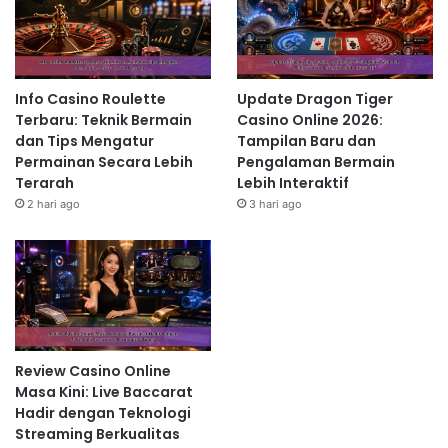
Info Casino Roulette
Update Dragon Tiger
Terbaru: Teknik Bermain
Casino Online 2026:
dan Tips Mengatur
Tampilan Baru dan
Permainan Secara Lebih
Pengalaman Bermain
Terarah
Lebih Interaktif
2 hari ago
3 hari ago
Review Casino Online
Masa Kini: Live Baccarat
Hadir dengan Teknologi
Streaming Berkualitas