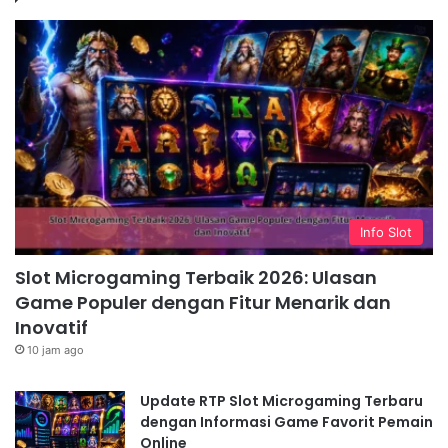
Info Slot
Slot Microgaming Terbaik 2026: Ulasan
Game Populer dengan Fitur Menarik dan
Inovatif
10 jam ago
Update RTP Slot Microgaming Terbaru
dengan Informasi Game Favorit Pemain
Online