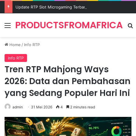
Update RTP Slot Microgaming Terbaru dengan Informasi Game Favorit Pemain Online
PRODUCTSFROMAFRICA
Menu
S
Home
/
Info RTP
Info RTP
Tren RTP Mahjong Ways
2026: Data dan Pembahasan
yang Sedang Populer Hari Ini
admin
31 Mei 2026
4
2 minutes read