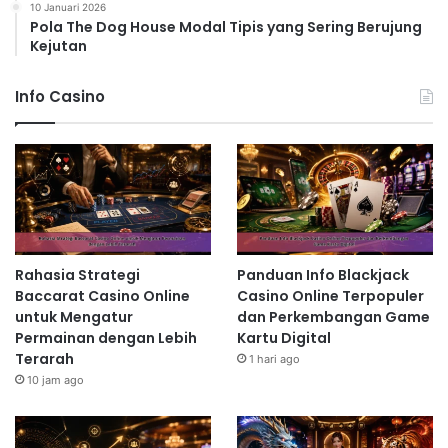
10 Januari 2026
Pola The Dog House Modal Tipis yang Sering Berujung
Kejutan
Info Casino
Rahasia Strategi
Panduan Info Blackjack
Baccarat Casino Online
Casino Online Terpopuler
untuk Mengatur
dan Perkembangan Game
Permainan dengan Lebih
Kartu Digital
Terarah
1 hari ago
10 jam ago