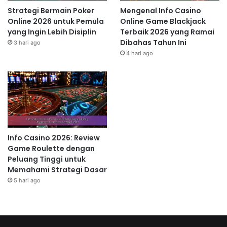
Strategi Bermain Poker
Mengenal Info Casino
Online 2026 untuk Pemula
Online Game Blackjack
yang Ingin Lebih Disiplin
Terbaik 2026 yang Ramai
Dibahas Tahun Ini
3 hari ago
4 hari ago
Info Casino 2026: Review
Game Roulette dengan
Peluang Tinggi untuk
Memahami Strategi Dasar
5 hari ago