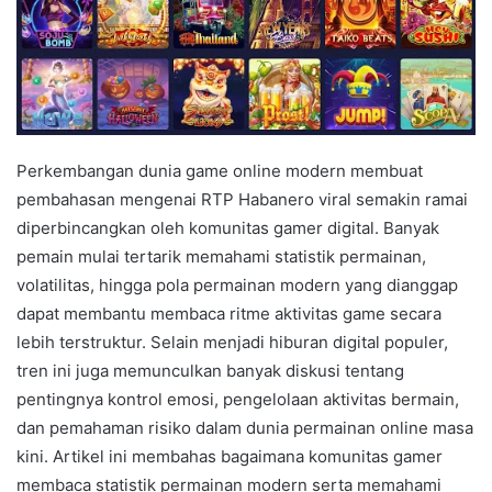
Perkembangan dunia game online modern membuat
pembahasan mengenai RTP Habanero viral semakin ramai
diperbincangkan oleh komunitas gamer digital. Banyak
pemain mulai tertarik memahami statistik permainan,
volatilitas, hingga pola permainan modern yang dianggap
dapat membantu membaca ritme aktivitas game secara
lebih terstruktur. Selain menjadi hiburan digital populer,
tren ini juga memunculkan banyak diskusi tentang
pentingnya kontrol emosi, pengelolaan aktivitas bermain,
dan pemahaman risiko dalam dunia permainan online masa
kini. Artikel ini membahas bagaimana komunitas gamer
membaca statistik permainan modern serta memahami