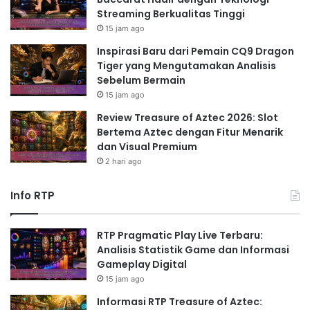
Streaming Berkualitas Tinggi
15 jam ago
Inspirasi Baru dari Pemain CQ9 Dragon
Tiger yang Mengutamakan Analisis
Sebelum Bermain
15 jam ago
Review Treasure of Aztec 2026: Slot
Bertema Aztec dengan Fitur Menarik
dan Visual Premium
2 hari ago
Info RTP
RTP Pragmatic Play Live Terbaru:
Analisis Statistik Game dan Informasi
Gameplay Digital
15 jam ago
Informasi RTP Treasure of Aztec: