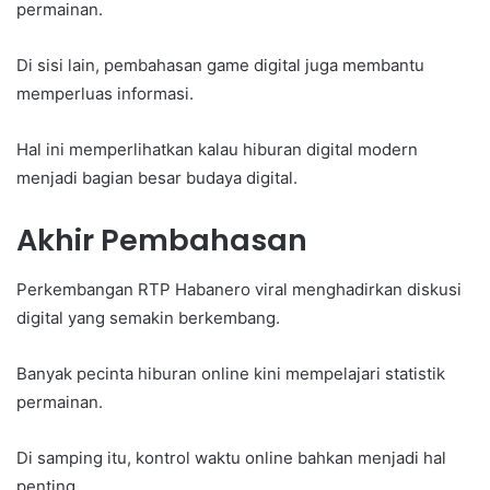
permainan.
Di sisi lain, pembahasan game digital juga membantu
memperluas informasi.
Hal ini memperlihatkan kalau hiburan digital modern
menjadi bagian besar budaya digital.
Akhir Pembahasan
Perkembangan RTP Habanero viral menghadirkan diskusi
digital yang semakin berkembang.
Banyak pecinta hiburan online kini mempelajari statistik
permainan.
Di samping itu, kontrol waktu online bahkan menjadi hal
penting.