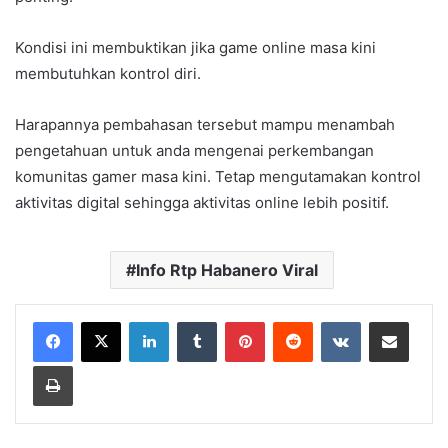
Kondisi ini membuktikan jika game online masa kini
membutuhkan kontrol diri.
Harapannya pembahasan tersebut mampu menambah
pengetahuan untuk anda mengenai perkembangan
komunitas gamer masa kini. Tetap mengutamakan kontrol
aktivitas digital sehingga aktivitas online lebih positif.
Info Rtp Habanero Viral
LinkedIn
Tumblr
Pinterest
Reddit
VKontakte
Share via Email
Print