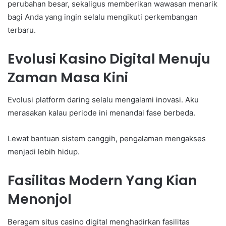
perubahan besar, sekaligus memberikan wawasan menarik
bagi Anda yang ingin selalu mengikuti perkembangan
terbaru.
Evolusi Kasino Digital Menuju
Zaman Masa Kini
Evolusi platform daring selalu mengalami inovasi. Aku
merasakan kalau periode ini menandai fase berbeda.
Lewat bantuan sistem canggih, pengalaman mengakses
menjadi lebih hidup.
Fasilitas Modern Yang Kian
Menonjol
Beragam situs casino digital menghadirkan fasilitas