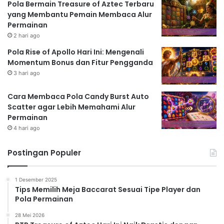
Pola Bermain Treasure of Aztec Terbaru
yang Membantu Pemain Membaca Alur
Permainan
2 hari ago
Pola Rise of Apollo Hari Ini: Mengenali
Momentum Bonus dan Fitur Pengganda
3 hari ago
Cara Membaca Pola Candy Burst Auto
Scatter agar Lebih Memahami Alur
Permainan
4 hari ago
Postingan Populer
1 Desember 2025
Tips Memilih Meja Baccarat Sesuai Tipe Player dan
Pola Permainan
28 Mei 2026