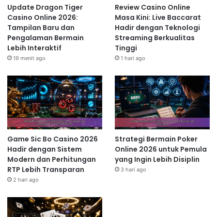
Update Dragon Tiger
Review Casino Online
Casino Online 2026:
Masa Kini: Live Baccarat
Tampilan Baru dan
Hadir dengan Teknologi
Pengalaman Bermain
Streaming Berkualitas
Lebih Interaktif
Tinggi
19 menit ago
1 hari ago
Game Sic Bo Casino 2026
Strategi Bermain Poker
Hadir dengan Sistem
Online 2026 untuk Pemula
Modern dan Perhitungan
yang Ingin Lebih Disiplin
RTP Lebih Transparan
3 hari ago
2 hari ago