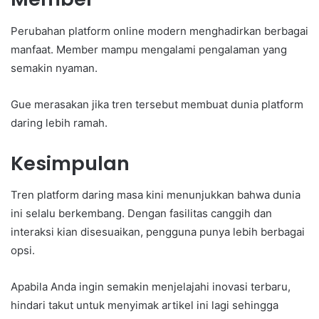
Perubahan platform online modern menghadirkan berbagai
manfaat. Member mampu mengalami pengalaman yang
semakin nyaman.
Gue merasakan jika tren tersebut membuat dunia platform
daring lebih ramah.
Kesimpulan
Tren platform daring masa kini menunjukkan bahwa dunia
ini selalu berkembang. Dengan fasilitas canggih dan
interaksi kian disesuaikan, pengguna punya lebih berbagai
opsi.
Apabila Anda ingin semakin menjelajahi inovasi terbaru,
hindari takut untuk menyimak artikel ini lagi sehingga