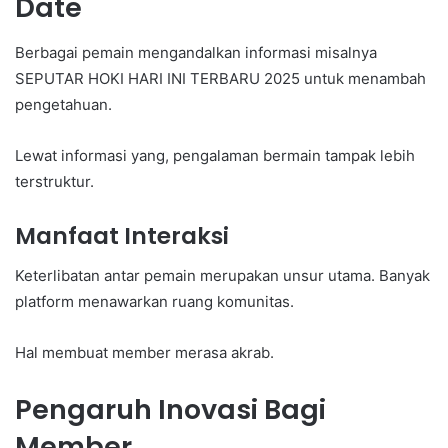
Date
Berbagai pemain mengandalkan informasi misalnya
SEPUTAR HOKI HARI INI TERBARU 2025 untuk menambah
pengetahuan.
Lewat informasi yang, pengalaman bermain tampak lebih
terstruktur.
Manfaat Interaksi
Keterlibatan antar pemain merupakan unsur utama. Banyak
platform menawarkan ruang komunitas.
Hal membuat member merasa akrab.
Pengaruh Inovasi Bagi
Member