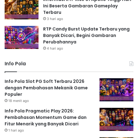
Ini Beserta Gambaran Gameplay
Terbaru
3 hari ago
RTP Candy Burst Update Terbaru yang
Banyak Dicari, Begini Gambaran
Perubahannya
4 hari ago
Info Pola
Info Pola Slot PG Soft Terbaru 2026
dengan Pembahasan Mekanik Game
Populer
18 menit ago
Info Pola Pragmatic Play 2026:
Pembahasan Momentum Game dan
Fitur Menarik yang Banyak Dicari
1 hari ago