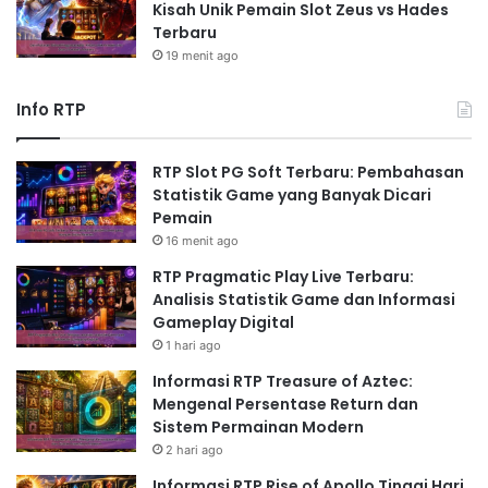
Kisah Unik Pemain Slot Zeus vs Hades
Terbaru
19 menit ago
Info RTP
RTP Slot PG Soft Terbaru: Pembahasan
Statistik Game yang Banyak Dicari
Pemain
16 menit ago
RTP Pragmatic Play Live Terbaru:
Analisis Statistik Game dan Informasi
Gameplay Digital
1 hari ago
Informasi RTP Treasure of Aztec:
Mengenal Persentase Return dan
Sistem Permainan Modern
2 hari ago
Informasi RTP Rise of Apollo Tinggi Hari