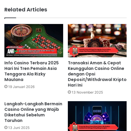
bsi
te
Related Articles
Info Casino Terbaru 2025
Transaksi Aman & Cepat
Hari Ini Tren Pemain Asia
Keunggulan Casino Online
Tenggara Ala Rizky
dengan Opsi
Maulana
Deposit/Withdrawal Kripto
Hari Ini
19 Januari 2026
13 November 2025
Langkah-Langkah Bermain
Casino Online yang Wajib
Diketahui Sebelum
Taruhan
13 Juni 2025