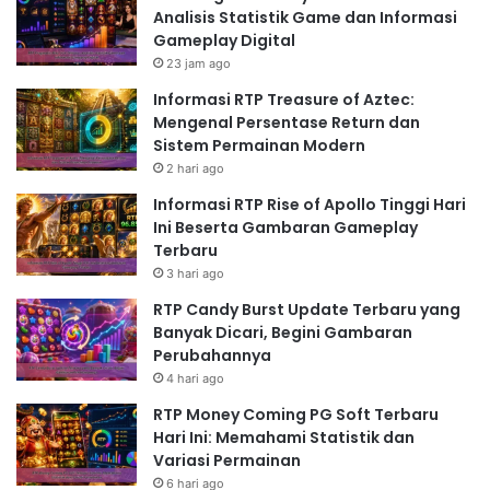
Analisis Statistik Game dan Informasi
Gameplay Digital
23 jam ago
Informasi RTP Treasure of Aztec:
Mengenal Persentase Return dan
Sistem Permainan Modern
2 hari ago
Informasi RTP Rise of Apollo Tinggi Hari
Ini Beserta Gambaran Gameplay
Terbaru
3 hari ago
RTP Candy Burst Update Terbaru yang
Banyak Dicari, Begini Gambaran
Perubahannya
4 hari ago
RTP Money Coming PG Soft Terbaru
Hari Ini: Memahami Statistik dan
Variasi Permainan
6 hari ago