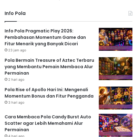
Info Pola
Info Pola Pragmatic Play 2026:
Pembahasan Momentum Game dan
Fitur Menarik yang Banyak Dicari
23 jam ago
Pola Bermain Treasure of Aztec Terbaru
yang Membantu Pemain Membaca Alur
Permainan
2 hari ago
Pola Rise of Apollo Hari Ini: Mengenali
Momentum Bonus dan Fitur Pengganda
3 hari ago
Cara Membaca Pola Candy Burst Auto
Scatter agar Lebih Memahami Alur
Permainan
4 hari ago