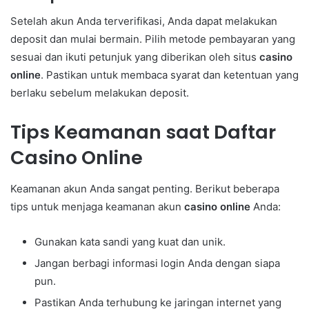
Setelah akun Anda terverifikasi, Anda dapat melakukan
deposit dan mulai bermain. Pilih metode pembayaran yang
sesuai dan ikuti petunjuk yang diberikan oleh situs
casino
online
. Pastikan untuk membaca syarat dan ketentuan yang
berlaku sebelum melakukan deposit.
Tips Keamanan saat Daftar
Casino Online
Keamanan akun Anda sangat penting. Berikut beberapa
tips untuk menjaga keamanan akun
casino online
Anda:
Gunakan kata sandi yang kuat dan unik.
Jangan berbagi informasi login Anda dengan siapa
pun.
Pastikan Anda terhubung ke jaringan internet yang