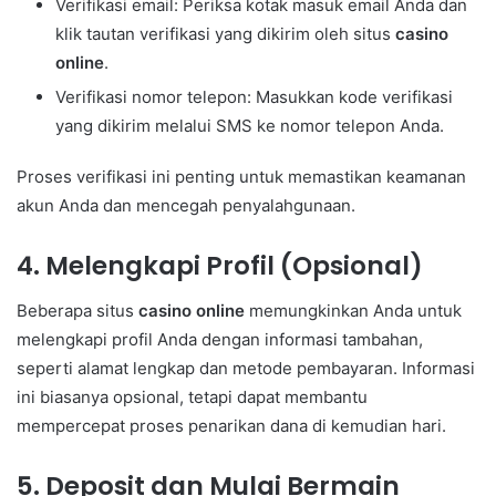
Verifikasi email: Periksa kotak masuk email Anda dan
klik tautan verifikasi yang dikirim oleh situs
casino
online
.
Verifikasi nomor telepon: Masukkan kode verifikasi
yang dikirim melalui SMS ke nomor telepon Anda.
Proses verifikasi ini penting untuk memastikan keamanan
akun Anda dan mencegah penyalahgunaan.
4. Melengkapi Profil (Opsional)
Beberapa situs
casino online
memungkinkan Anda untuk
melengkapi profil Anda dengan informasi tambahan,
seperti alamat lengkap dan metode pembayaran. Informasi
ini biasanya opsional, tetapi dapat membantu
mempercepat proses penarikan dana di kemudian hari.
5. Deposit dan Mulai Bermain