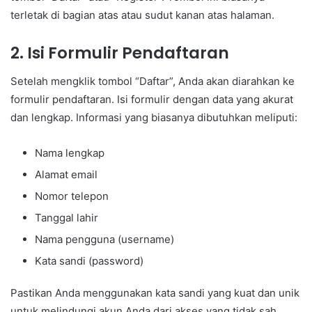
terletak di bagian atas atau sudut kanan atas halaman.
2. Isi Formulir Pendaftaran
Setelah mengklik tombol “Daftar”, Anda akan diarahkan ke
formulir pendaftaran. Isi formulir dengan data yang akurat
dan lengkap. Informasi yang biasanya dibutuhkan meliputi:
Nama lengkap
Alamat email
Nomor telepon
Tanggal lahir
Nama pengguna (username)
Kata sandi (password)
Pastikan Anda menggunakan kata sandi yang kuat dan unik
untuk melindungi akun Anda dari akses yang tidak sah.