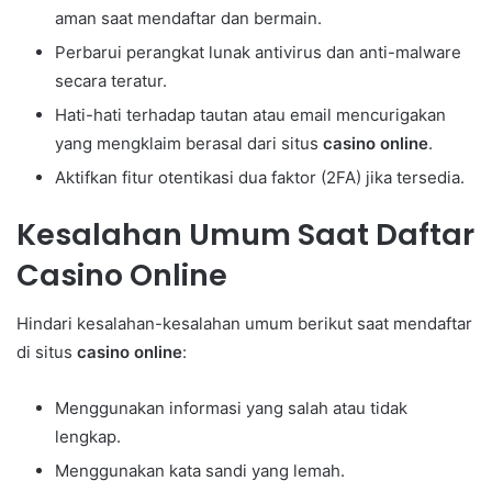
aman saat mendaftar dan bermain.
Perbarui perangkat lunak antivirus dan anti-malware
secara teratur.
Hati-hati terhadap tautan atau email mencurigakan
yang mengklaim berasal dari situs
casino online
.
Aktifkan fitur otentikasi dua faktor (2FA) jika tersedia.
Kesalahan Umum Saat Daftar
Casino Online
Hindari kesalahan-kesalahan umum berikut saat mendaftar
di situs
casino online
:
Menggunakan informasi yang salah atau tidak
lengkap.
Menggunakan kata sandi yang lemah.