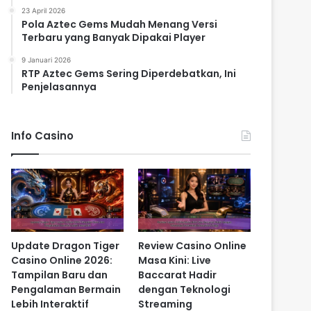
23 April 2026
Pola Aztec Gems Mudah Menang Versi
Terbaru yang Banyak Dipakai Player
9 Januari 2026
RTP Aztec Gems Sering Diperdebatkan, Ini
Penjelasannya
Info Casino
Update Dragon Tiger
Review Casino Online
Casino Online 2026:
Masa Kini: Live
Tampilan Baru dan
Baccarat Hadir
Pengalaman Bermain
dengan Teknologi
Lebih Interaktif
Streaming