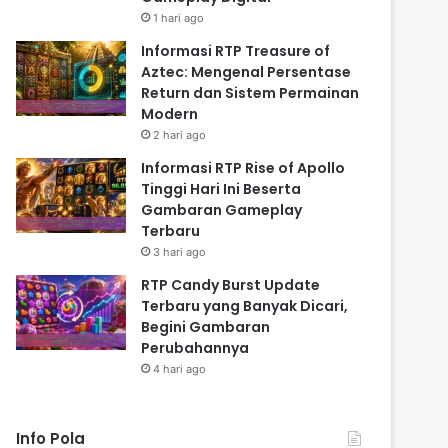
1 hari ago
Informasi RTP Treasure of
Aztec: Mengenal Persentase
Return dan Sistem Permainan
Modern
2 hari ago
Informasi RTP Rise of Apollo
Tinggi Hari Ini Beserta
Gambaran Gameplay
Terbaru
3 hari ago
RTP Candy Burst Update
Terbaru yang Banyak Dicari,
Begini Gambaran
Perubahannya
4 hari ago
Info Pola