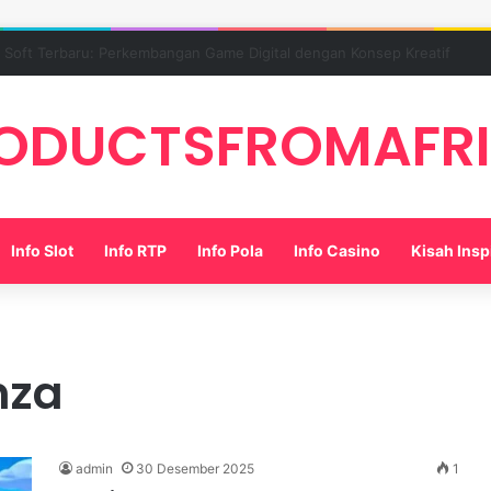
oft Terbaru: Pembahasan Statistik Game yang Banyak Dicari Pemain
ODUCTSFROMAFR
Info Slot
Info RTP
Info Pola
Info Casino
Kisah Inspi
nza
admin
30 Desember 2025
1