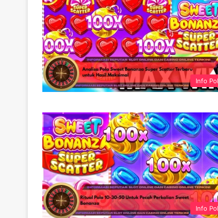
Info Po
Info Po