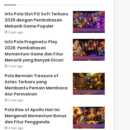
Info Pola Slot PG Soft Terbaru
2026 dengan Pembahasan
Mekanik Game Populer
3 jam ago
Info Pola Pragmatic Play
2026: Pembahasan
Momentum Game dan Fitur
Menarik yang Banyak Dicari
1 hari ago
Pola Bermain Treasure of
Aztec Terbaru yang
Membantu Pemain Membaca
Alur Permainan
2 hari ago
Pola Rise of Apollo Hari Ini:
Mengenali Momentum Bonus
dan Fitur Pengganda
3 hari ago