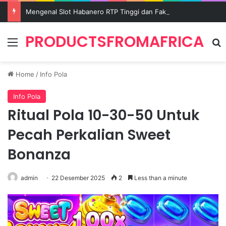
Mengenal Slot Habanero RTP Tinggi dan Faktor yang Mempengaruhi Pengalaman Bermain
PRODUCTSFROMAFRICA
Menu
S
Home
/
Info Pola
Info Pola
Ritual Pola 10-30-50 Untuk
Pecah Perkalian Sweet
Bonanza
admin
22 Desember 2025
2
Less than a minute