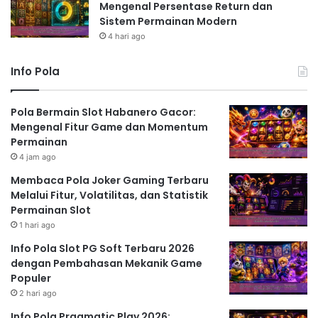
Mengenal Persentase Return dan
Sistem Permainan Modern
4 hari ago
Info Pola
Pola Bermain Slot Habanero Gacor:
Mengenal Fitur Game dan Momentum
Permainan
4 jam ago
Membaca Pola Joker Gaming Terbaru
Melalui Fitur, Volatilitas, dan Statistik
Permainan Slot
1 hari ago
Info Pola Slot PG Soft Terbaru 2026
dengan Pembahasan Mekanik Game
Populer
2 hari ago
Info Pola Pragmatic Play 2026: