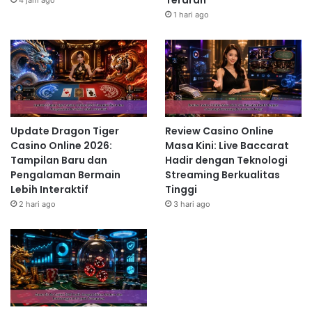
Terarah
4 jam ago
1 hari ago
Update Dragon Tiger
Review Casino Online
Casino Online 2026:
Masa Kini: Live Baccarat
Tampilan Baru dan
Hadir dengan Teknologi
Pengalaman Bermain
Streaming Berkualitas
Lebih Interaktif
Tinggi
2 hari ago
3 hari ago