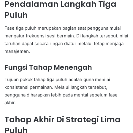
Pendalaman Langkah Tiga
Puluh
Fase tiga puluh merupakan bagian saat pengguna mulai
mengatur frekuensi sesi bermain. Di langkah tersebut, nilai
taruhan dapat secara ringan diatur melalui tetap menjaga
manajemen.
Fungsi Tahap Menengah
Tujuan pokok tahap tiga puluh adalah guna menilai
konsistensi permainan. Melalui langkah tersebut,
pengguna diharapkan lebih pada mental sebelum fase
akhir.
Tahap Akhir Di Strategi Lima
Puluh