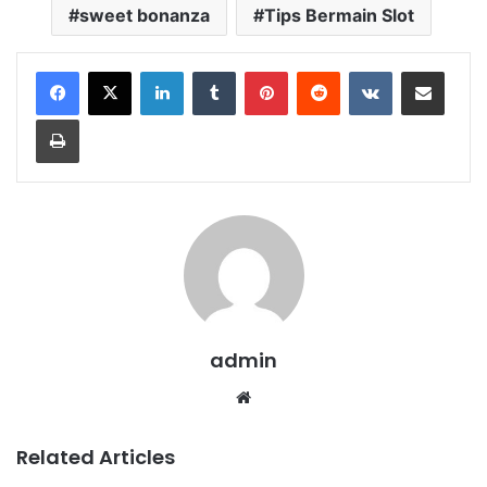
sweet bonanza
Tips Bermain Slot
LinkedIn
Tumblr
Pinterest
Reddit
VKontakte
Share via Email
Print
admin
We
bsi
te
Related Articles