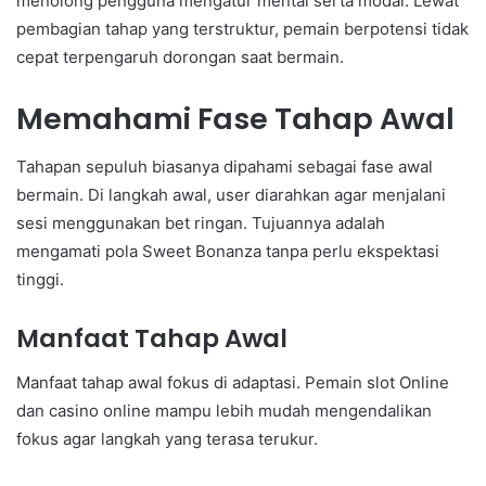
menolong pengguna mengatur mental serta modal. Lewat
pembagian tahap yang terstruktur, pemain berpotensi tidak
cepat terpengaruh dorongan saat bermain.
Memahami Fase Tahap Awal
Tahapan sepuluh biasanya dipahami sebagai fase awal
bermain. Di langkah awal, user diarahkan agar menjalani
sesi menggunakan bet ringan. Tujuannya adalah
mengamati pola Sweet Bonanza tanpa perlu ekspektasi
tinggi.
Manfaat Tahap Awal
Manfaat tahap awal fokus di adaptasi. Pemain slot Online
dan casino online mampu lebih mudah mengendalikan
fokus agar langkah yang terasa terukur.