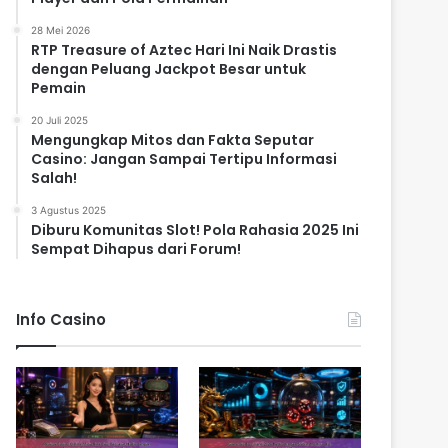
28 Mei 2026
RTP Treasure of Aztec Hari Ini Naik Drastis
dengan Peluang Jackpot Besar untuk
Pemain
20 Juli 2025
Mengungkap Mitos dan Fakta Seputar
Casino: Jangan Sampai Tertipu Informasi
Salah!
3 Agustus 2025
Diburu Komunitas Slot! Pola Rahasia 2025 Ini
Sempat Dihapus dari Forum!
Info Casino