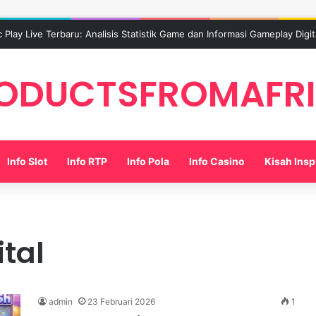
agmatic Play 2026: Pembahasan Momentum Game dan Fitur Menarik yang 
ODUCTSFROMAFR
Info Slot
Info RTP
Info Pola
Info Casino
Kisah Inspi
tal
admin
23 Februari 2026
1