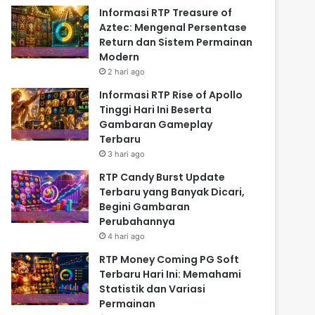
Informasi RTP Treasure of
Aztec: Mengenal Persentase
Return dan Sistem Permainan
Modern
2 hari ago
Informasi RTP Rise of Apollo
Tinggi Hari Ini Beserta
Gambaran Gameplay
Terbaru
3 hari ago
RTP Candy Burst Update
Terbaru yang Banyak Dicari,
Begini Gambaran
Perubahannya
4 hari ago
RTP Money Coming PG Soft
Terbaru Hari Ini: Memahami
Statistik dan Variasi
Permainan