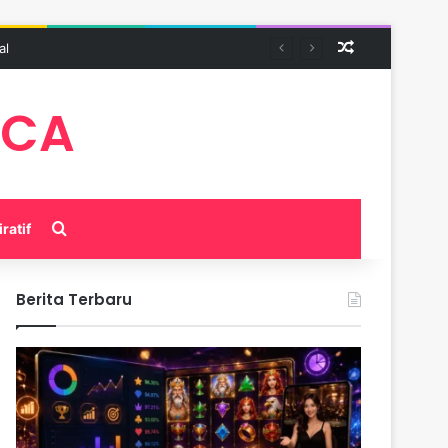
Random Arti
Banyak Dicari
ICA
Search for
ratif
Berita Terbaru