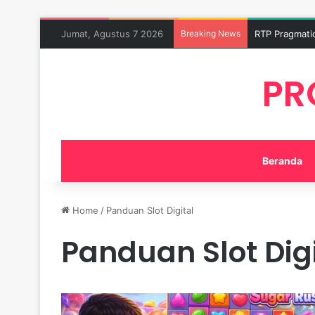
Jumat, Agustus 7 2026
Breaking News
Info Pola Pr
PR
Beranda
Home
/
Panduan Slot Digital
Panduan Slot Digi