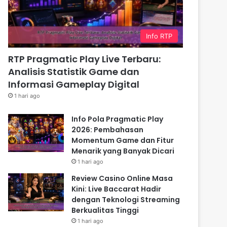
Info RTP
RTP Pragmatic Play Live Terbaru:
Analisis Statistik Game dan
Informasi Gameplay Digital
1 hari ago
Info Pola Pragmatic Play
2026: Pembahasan
Momentum Game dan Fitur
Menarik yang Banyak Dicari
1 hari ago
Review Casino Online Masa
Kini: Live Baccarat Hadir
dengan Teknologi Streaming
Berkualitas Tinggi
1 hari ago