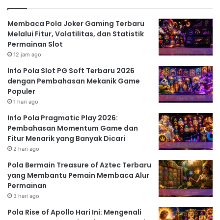
Membaca Pola Joker Gaming Terbaru
Melalui Fitur, Volatilitas, dan Statistik
Permainan Slot
12 jam ago
Info Pola Slot PG Soft Terbaru 2026
dengan Pembahasan Mekanik Game
Populer
1 hari ago
Info Pola Pragmatic Play 2026:
Pembahasan Momentum Game dan
Fitur Menarik yang Banyak Dicari
2 hari ago
Pola Bermain Treasure of Aztec Terbaru
yang Membantu Pemain Membaca Alur
Permainan
3 hari ago
Pola Rise of Apollo Hari Ini: Mengenali