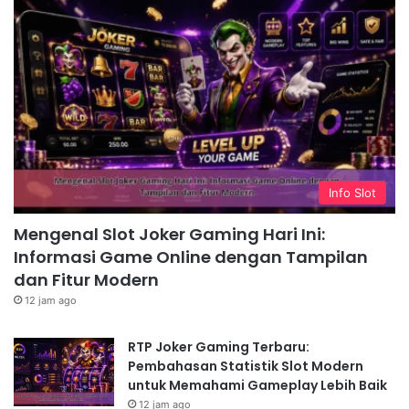
Info Slot
Mengenal Slot Joker Gaming Hari Ini:
Informasi Game Online dengan Tampilan
dan Fitur Modern
12 jam ago
RTP Joker Gaming Terbaru:
Pembahasan Statistik Slot Modern
untuk Memahami Gameplay Lebih Baik
12 jam ago