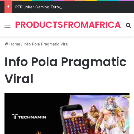
RTP Joker Gaming Terbaru: Pembahasan Statistik Slot Modern untuk Memahami Gameplay Lebih Baik
PRODUCTSFROMAFRICA
Menu
S
Home
/
Info Pola Pragmatic Viral
Info Pola Pragmatic
Viral