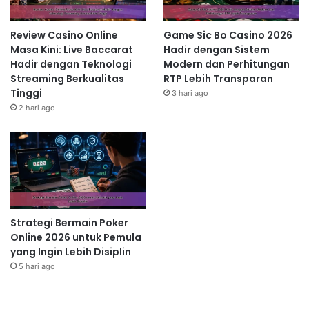
Review Casino Online
Game Sic Bo Casino 2026
Masa Kini: Live Baccarat
Hadir dengan Sistem
Hadir dengan Teknologi
Modern dan Perhitungan
Streaming Berkualitas
RTP Lebih Transparan
Tinggi
3 hari ago
2 hari ago
Strategi Bermain Poker
Online 2026 untuk Pemula
yang Ingin Lebih Disiplin
5 hari ago