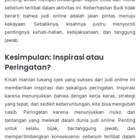
sebelum terlibat dalam aktivitas ini. Keberhasilan Budi tidak
berarti bahwa judi online adalah jalan pintas menuju
kekayaan. Sebaliknya, kisahnya justru menyoroti
pentingnya kehati-hatian, kebijaksanaan, dan tanggung
jawab.
Kesimpulan: Inspirasi atau
Peringatan?
Kisah mantan tukang ojek yang sukses dari judi online ini
memberikan inspirasi dan sekaligus peringatan. Inspirasi
karena menunjukkan bahwa dengan kerja keras, strategi
yang tepat, dan sedikit keberuntungan, kita bisa mengubah
nasib. Peringatan karena menunjukkan risiko dan
tantangan yang melekat dalam dunia judi online. Penting
untuk selalu bijak, bertanggung jawab, dan
mempertimbangkan konsekuensi sebelum terlibat dalam