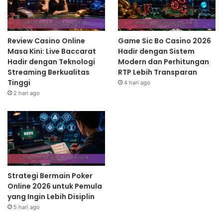
Review Casino Online
Game Sic Bo Casino 2026
Masa Kini: Live Baccarat
Hadir dengan Sistem
Hadir dengan Teknologi
Modern dan Perhitungan
Streaming Berkualitas
RTP Lebih Transparan
Tinggi
4 hari ago
2 hari ago
Strategi Bermain Poker
Online 2026 untuk Pemula
yang Ingin Lebih Disiplin
5 hari ago