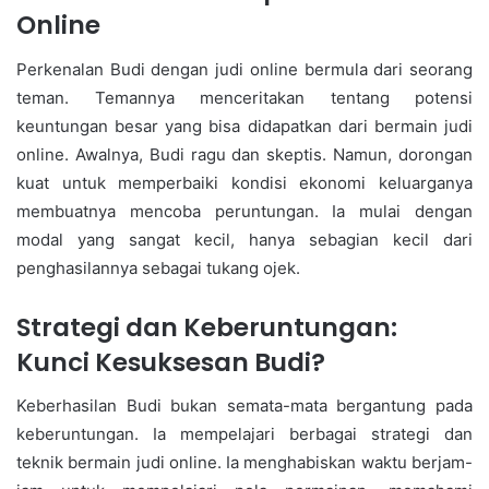
Online
Perkenalan Budi dengan judi online bermula dari seorang
teman. Temannya menceritakan tentang potensi
keuntungan besar yang bisa didapatkan dari bermain judi
online. Awalnya, Budi ragu dan skeptis. Namun, dorongan
kuat untuk memperbaiki kondisi ekonomi keluarganya
membuatnya mencoba peruntungan. Ia mulai dengan
modal yang sangat kecil, hanya sebagian kecil dari
penghasilannya sebagai tukang ojek.
Strategi dan Keberuntungan:
Kunci Kesuksesan Budi?
Keberhasilan Budi bukan semata-mata bergantung pada
keberuntungan. Ia mempelajari berbagai strategi dan
teknik bermain judi online. Ia menghabiskan waktu berjam-