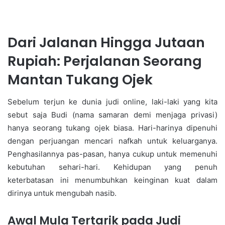
Dari Jalanan Hingga Jutaan
Rupiah: Perjalanan Seorang
Mantan Tukang Ojek
Sebelum terjun ke dunia judi online, laki-laki yang kita
sebut saja Budi (nama samaran demi menjaga privasi)
hanya seorang tukang ojek biasa. Hari-harinya dipenuhi
dengan perjuangan mencari nafkah untuk keluarganya.
Penghasilannya pas-pasan, hanya cukup untuk memenuhi
kebutuhan sehari-hari. Kehidupan yang penuh
keterbatasan ini menumbuhkan keinginan kuat dalam
dirinya untuk mengubah nasib.
Awal Mula Tertarik pada Judi