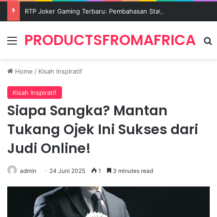
RTP Joker Gaming Terbaru: Pembahasan Statistik Slot Modern untuk Memahami Gameplay Lebih Baik
PRODUCTSFROMAFRICA
Menu
S
Home
/
Kisah Inspiratif
Kisah Inspiratif
Siapa Sangka? Mantan
Tukang Ojek Ini Sukses dari
Judi Online!
admin
24 Juni 2025
1
3 minutes read