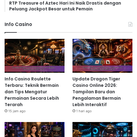
RTP Treasure of Aztec Hari Ini Naik Drastis dengan
Peluang Jackpot Besar untuk Pemain
Info Casino
Info Casino Roulette
Update Dragon Tiger
Terbaru: Teknik Bermain
Casino Online 2026:
dan Tips Mengatur
Tampilan Baru dan
Permainan Secara Lebih
Pengalaman Bermain
Terarah
Lebih Interaktif
15 jam ago
1 hari ago