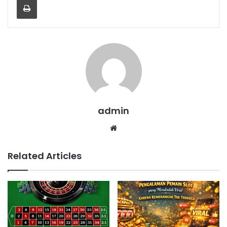
admin
We
bsi
te
Related Articles