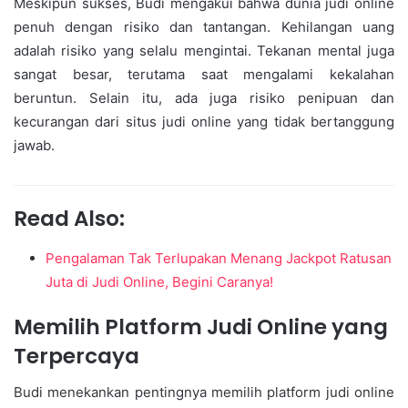
Meskipun sukses, Budi mengakui bahwa dunia judi online
penuh dengan risiko dan tantangan. Kehilangan uang
adalah risiko yang selalu mengintai. Tekanan mental juga
sangat besar, terutama saat mengalami kekalahan
beruntun. Selain itu, ada juga risiko penipuan dan
kecurangan dari situs judi online yang tidak bertanggung
jawab.
Read Also:
Pengalaman Tak Terlupakan Menang Jackpot Ratusan
Juta di Judi Online, Begini Caranya!
Memilih Platform Judi Online yang
Terpercaya
Budi menekankan pentingnya memilih platform judi online