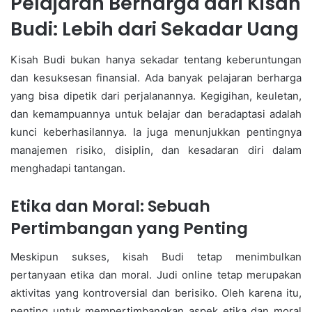
Pelajaran Berharga dari Kisah
Budi: Lebih dari Sekadar Uang
Kisah Budi bukan hanya sekadar tentang keberuntungan
dan kesuksesan finansial. Ada banyak pelajaran berharga
yang bisa dipetik dari perjalanannya. Kegigihan, keuletan,
dan kemampuannya untuk belajar dan beradaptasi adalah
kunci keberhasilannya. Ia juga menunjukkan pentingnya
manajemen risiko, disiplin, dan kesadaran diri dalam
menghadapi tantangan.
Etika dan Moral: Sebuah
Pertimbangan yang Penting
Meskipun sukses, kisah Budi tetap menimbulkan
pertanyaan etika dan moral. Judi online tetap merupakan
aktivitas yang kontroversial dan berisiko. Oleh karena itu,
penting untuk mempertimbangkan aspek etika dan moral