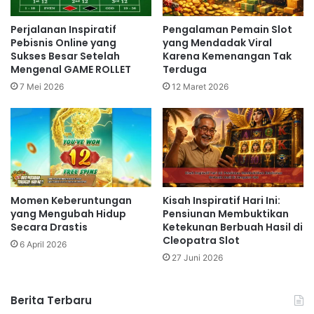
Perjalanan Inspiratif
Pengalaman Pemain Slot
Pebisnis Online yang
yang Mendadak Viral
Sukses Besar Setelah
Karena Kemenangan Tak
Mengenal GAME ROLLET
Terduga
7 Mei 2026
12 Maret 2026
Momen Keberuntungan
Kisah Inspiratif Hari Ini:
yang Mengubah Hidup
Pensiunan Membuktikan
Secara Drastis
Ketekunan Berbuah Hasil di
Cleopatra Slot
6 April 2026
27 Juni 2026
Berita Terbaru