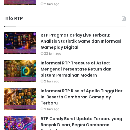
2 hari ago
Info RTP
RTP Pragmatic Play Live Terbaru:
Analisis Statistik Game dan Informasi
Gameplay Digital
22 jam ago
Informasi RTP Treasure of Aztec:
Mengenal Persentase Return dan
Sistem Permainan Modern
2 hari ago
Informasi RTP Rise of Apollo Tinggi Hari
Ini Beserta Gambaran Gameplay
Terbaru
3 hari ago
RTP Candy Burst Update Terbaru yang
Banyak Dicari, Begini Gambaran