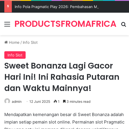
Info Pola Pragmatic Play 2026: Pembahasan Momentum Game dan Fitur Menarik yang Banyak Dicari
PRODUCTSFROMAFRICA
Menu
S
Home
/
Info Slot
Info Slot
Sweet Bonanza Lagi Gacor
Hari Ini! Ini Rahasia Putaran
dan Waktu Mainnya!
admin
12 Juni 2025
1
3 minutes read
Mendapatkan kemenangan besar di Sweet Bonanza adalah
impian setiap pemain slot online. Permainan slot Pragmatic