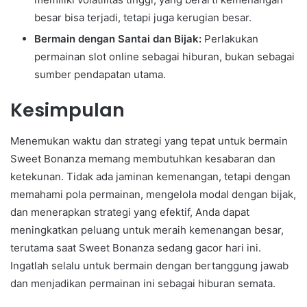
besar bisa terjadi, tetapi juga kerugian besar.
Bermain dengan Santai dan Bijak:
Perlakukan
permainan slot online sebagai hiburan, bukan sebagai
sumber pendapatan utama.
Kesimpulan
Menemukan waktu dan strategi yang tepat untuk bermain
Sweet Bonanza memang membutuhkan kesabaran dan
ketekunan. Tidak ada jaminan kemenangan, tetapi dengan
memahami pola permainan, mengelola modal dengan bijak,
dan menerapkan strategi yang efektif, Anda dapat
meningkatkan peluang untuk meraih kemenangan besar,
terutama saat Sweet Bonanza sedang gacor hari ini.
Ingatlah selalu untuk bermain dengan bertanggung jawab
dan menjadikan permainan ini sebagai hiburan semata.