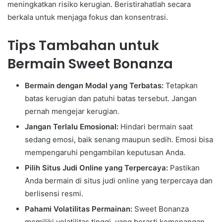
meningkatkan risiko kerugian. Beristirahatlah secara
berkala untuk menjaga fokus dan konsentrasi.
Tips Tambahan untuk
Bermain Sweet Bonanza
Bermain dengan Modal yang Terbatas:
Tetapkan
batas kerugian dan patuhi batas tersebut. Jangan
pernah mengejar kerugian.
Jangan Terlalu Emosional:
Hindari bermain saat
sedang emosi, baik senang maupun sedih. Emosi bisa
mempengaruhi pengambilan keputusan Anda.
Pilih Situs Judi Online yang Terpercaya:
Pastikan
Anda bermain di situs judi online yang terpercaya dan
berlisensi resmi.
Pahami Volatilitas Permainan:
Sweet Bonanza
memiliki volatilitas tinggi, yang berarti kemenangan