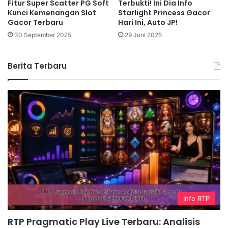
Fitur Super Scatter PG Soft
Terbukti! Ini Dia Info
Kunci Kemenangan Slot
Starlight Princess Gacor
Gacor Terbaru
Hari Ini, Auto JP!
30 September 2025
29 Juni 2025
Berita Terbaru
Info RTP
RTP Pragmatic Play Live Terbaru: Analisis