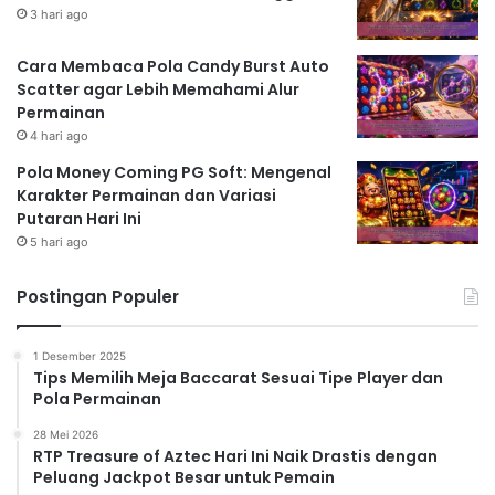
3 hari ago
Cara Membaca Pola Candy Burst Auto
Scatter agar Lebih Memahami Alur
Permainan
4 hari ago
Pola Money Coming PG Soft: Mengenal
Karakter Permainan dan Variasi
Putaran Hari Ini
5 hari ago
Postingan Populer
1 Desember 2025
Tips Memilih Meja Baccarat Sesuai Tipe Player dan
Pola Permainan
28 Mei 2026
RTP Treasure of Aztec Hari Ini Naik Drastis dengan
Peluang Jackpot Besar untuk Pemain