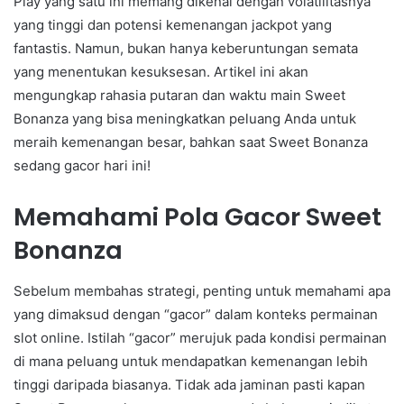
Play yang satu ini memang dikenal dengan volatilitasnya
yang tinggi dan potensi kemenangan jackpot yang
fantastis. Namun, bukan hanya keberuntungan semata
yang menentukan kesuksesan. Artikel ini akan
mengungkap rahasia putaran dan waktu main Sweet
Bonanza yang bisa meningkatkan peluang Anda untuk
meraih kemenangan besar, bahkan saat Sweet Bonanza
sedang gacor hari ini!
Memahami Pola Gacor Sweet
Bonanza
Sebelum membahas strategi, penting untuk memahami apa
yang dimaksud dengan “gacor” dalam konteks permainan
slot online. Istilah “gacor” merujuk pada kondisi permainan
di mana peluang untuk mendapatkan kemenangan lebih
tinggi daripada biasanya. Tidak ada jaminan pasti kapan