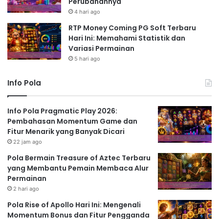
Perubahannya
4 hari ago
RTP Money Coming PG Soft Terbaru
Hari Ini: Memahami Statistik dan
Variasi Permainan
5 hari ago
Info Pola
Info Pola Pragmatic Play 2026:
Pembahasan Momentum Game dan
Fitur Menarik yang Banyak Dicari
22 jam ago
Pola Bermain Treasure of Aztec Terbaru
yang Membantu Pemain Membaca Alur
Permainan
2 hari ago
Pola Rise of Apollo Hari Ini: Mengenali
Momentum Bonus dan Fitur Pengganda