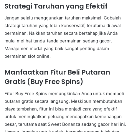
Strategi Taruhan yang Efektif
Jangan selalu menggunakan taruhan maksimal. Cobalah
strategi taruhan yang lebih konservatif, terutama di awal
permainan. Naikkan taruhan secara bertahap jika Anda
mulai melihat tanda-tanda permainan sedang gacor.
Manajemen modal yang baik sangat penting dalam
permainan slot online.
Manfaatkan Fitur Beli Putaran
Gratis (Buy Free Spins)
Fitur Buy Free Spins memungkinkan Anda untuk membeli
putaran gratis secara langsung. Meskipun membutuhkan
biaya tambahan, fitur ini bisa menjadi cara yang efektif
untuk meningkatkan peluang mendapatkan kemenangan
besar, terutama saat Sweet Bonanza sedang gacor hari ini.
Namun, ingatlah untuk selalu bermain dengan bijak dan