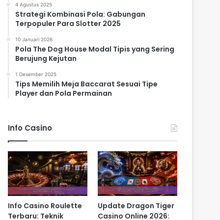
4 Agustus 2025
Strategi Kombinasi Pola: Gabungan
Terpopuler Para Slotter 2025
10 Januari 2026
Pola The Dog House Modal Tipis yang Sering
Berujung Kejutan
1 Desember 2025
Tips Memilih Meja Baccarat Sesuai Tipe
Player dan Pola Permainan
Info Casino
Info Casino Roulette
Update Dragon Tiger
Terbaru: Teknik
Casino Online 2026: