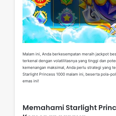
Malam ini, Anda berkesempatan meraih jackpot besar
terkenal dengan volatilitasnya yang tinggi dan po
kemenangan maksimal, Anda perlu strategi yang tep
Starlight Princess 1000 malam ini, beserta pola-p
emas ini!
Memahami Starlight Princ