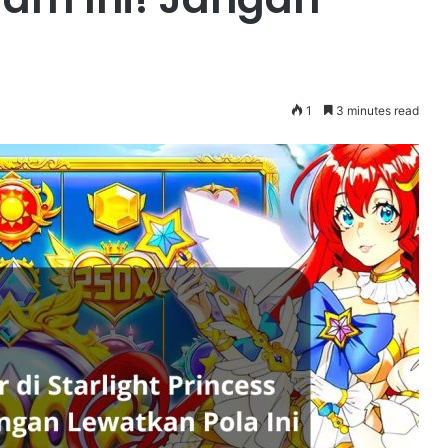
i
1
3 minutes read