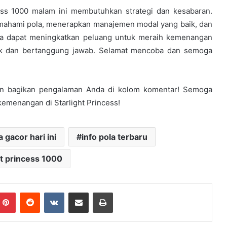
ess 1000 malam ini membutuhkan strategi dan kesabaran.
mahami pola, menerapkan manajemen modal yang baik, dan
Anda dapat meningkatkan peluang untuk meraih kemenangan
ijak dan bertanggung jawab. Selamat mencoba dan semoga
dan bagikan pengalaman Anda di kolom komentar! Semoga
kemenangan di Starlight Princess!
a gacor hari ini
info pola terbaru
ht princess 1000
Pinterest
Reddit
VKontakte
Share via Email
Print