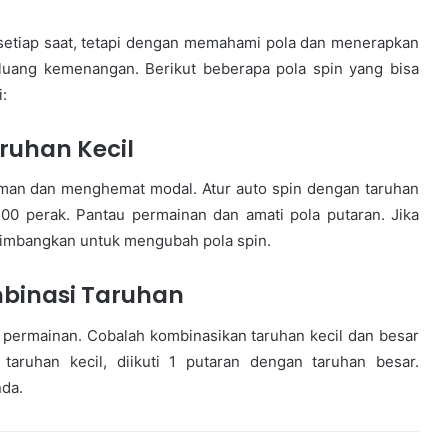
setiap saat, tetapi dengan memahami pola dan menerapkan
eluang kemenangan. Berikut beberapa pola spin yang bisa
:
ruhan Kecil
aman dan menghemat modal. Atur auto spin dengan taruhan
500 perak. Pantau permainan dan amati pola putaran. Jika
timbangkan untuk mengubah pola spin.
binasi Taruhan
permainan. Cobalah kombinasikan taruhan kecil dan besar
taruhan kecil, diikuti 1 putaran dengan taruhan besar.
nda.