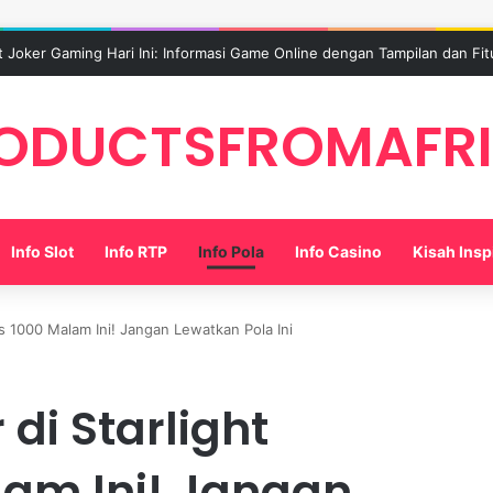
ming Terbaru: Pembahasan Statistik Slot Modern untuk Memahami Game
ODUCTSFROMAFR
Info Slot
Info RTP
Info Pola
Info Casino
Kisah Inspi
ss 1000 Malam Ini! Jangan Lewatkan Pola Ini
 di Starlight
lam Ini! Jangan