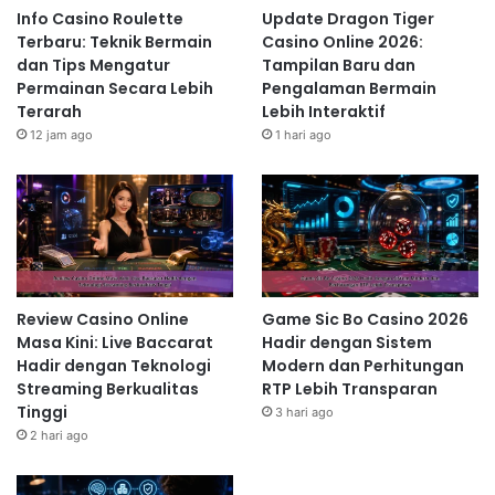
Info Casino Roulette
Update Dragon Tiger
Terbaru: Teknik Bermain
Casino Online 2026:
dan Tips Mengatur
Tampilan Baru dan
Permainan Secara Lebih
Pengalaman Bermain
Terarah
Lebih Interaktif
12 jam ago
1 hari ago
Review Casino Online
Game Sic Bo Casino 2026
Masa Kini: Live Baccarat
Hadir dengan Sistem
Hadir dengan Teknologi
Modern dan Perhitungan
Streaming Berkualitas
RTP Lebih Transparan
Tinggi
3 hari ago
2 hari ago