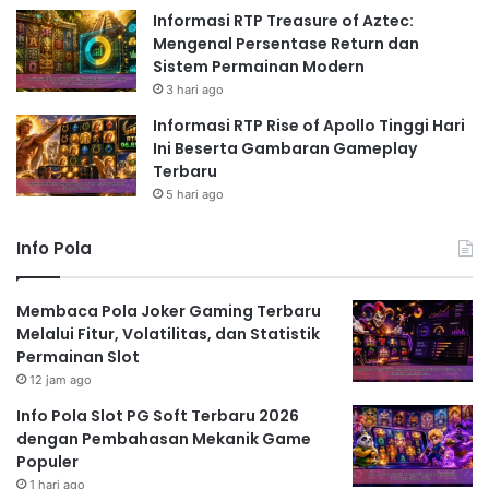
Informasi RTP Treasure of Aztec:
Mengenal Persentase Return dan
Sistem Permainan Modern
3 hari ago
Informasi RTP Rise of Apollo Tinggi Hari
Ini Beserta Gambaran Gameplay
Terbaru
5 hari ago
Info Pola
Membaca Pola Joker Gaming Terbaru
Melalui Fitur, Volatilitas, dan Statistik
Permainan Slot
12 jam ago
Info Pola Slot PG Soft Terbaru 2026
dengan Pembahasan Mekanik Game
Populer
1 hari ago