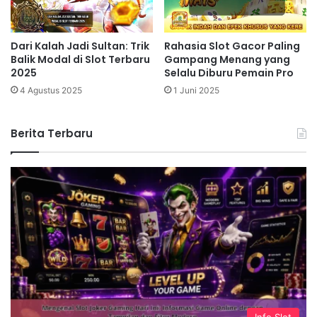
Dari Kalah Jadi Sultan: Trik
Rahasia Slot Gacor Paling
Balik Modal di Slot Terbaru
Gampang Menang yang
2025
Selalu Diburu Pemain Pro
4 Agustus 2025
1 Juni 2025
Berita Terbaru