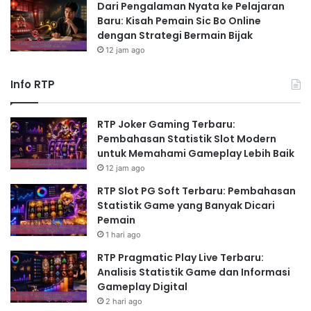
Dari Pengalaman Nyata ke Pelajaran
Baru: Kisah Pemain Sic Bo Online
dengan Strategi Bermain Bijak
12 jam ago
Info RTP
RTP Joker Gaming Terbaru:
Pembahasan Statistik Slot Modern
untuk Memahami Gameplay Lebih Baik
12 jam ago
RTP Slot PG Soft Terbaru: Pembahasan
Statistik Game yang Banyak Dicari
Pemain
1 hari ago
RTP Pragmatic Play Live Terbaru:
Analisis Statistik Game dan Informasi
Gameplay Digital
2 hari ago