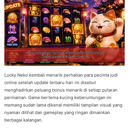
Lucky Neko kembali menarik perhatian para pecinta judi
online setelah update terbaru hari ini disebut
menghadirkan peluang bonus menarik di setiap putaran
permainan. Game bertema kucing keberuntungan ini
memang sudah lama dikenal memiliki tampilan visual yang
nyaman dilihat dan gameplay yang ringan dimainkan
berbagai kalangan.