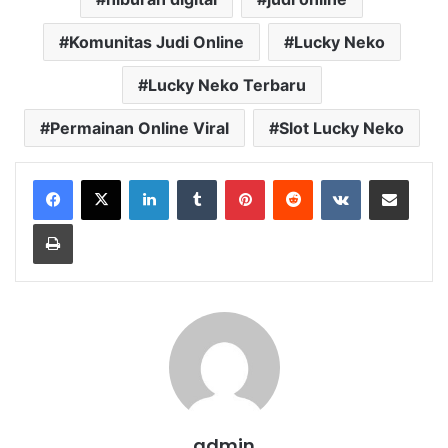
Komunitas Judi Online
Lucky Neko
Lucky Neko Terbaru
Permainan Online Viral
Slot Lucky Neko
LinkedIn
Tumblr
Pinterest
Reddit
VKontakte
Share via Email
Print
admin