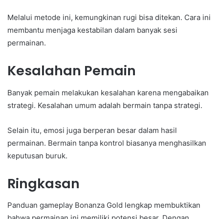
Melalui metode ini, kemungkinan rugi bisa ditekan. Cara ini
membantu menjaga kestabilan dalam banyak sesi
permainan.
Kesalahan Pemain
Banyak pemain melakukan kesalahan karena mengabaikan
strategi. Kesalahan umum adalah bermain tanpa strategi.
Selain itu, emosi juga berperan besar dalam hasil
permainan. Bermain tanpa kontrol biasanya menghasilkan
keputusan buruk.
Ringkasan
Panduan gameplay Bonanza Gold lengkap membuktikan
bahwa permainan ini memiliki potensi besar. Dengan