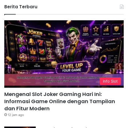
Berita Terbaru
Info Slot
Mengenal Slot Joker Gaming Hari Ini:
Informasi Game Online dengan Tampilan
dan Fitur Modern
12 jam ago