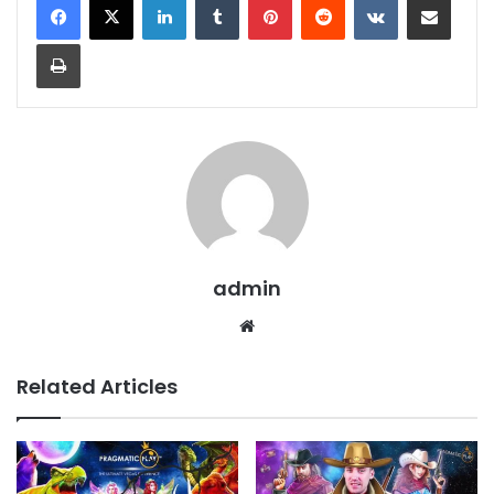
Print
admin
We
bsi
te
Related Articles