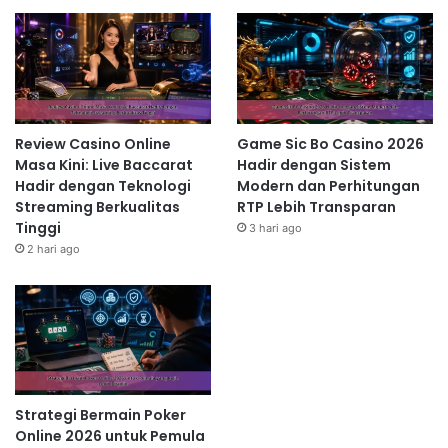
Review Casino Online
Game Sic Bo Casino 2026
Masa Kini: Live Baccarat
Hadir dengan Sistem
Hadir dengan Teknologi
Modern dan Perhitungan
Streaming Berkualitas
RTP Lebih Transparan
Tinggi
3 hari ago
2 hari ago
Strategi Bermain Poker
Online 2026 untuk Pemula