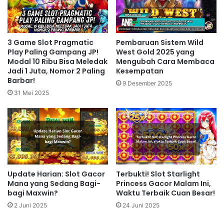
3 Game Slot Pragmatic
Pembaruan Sistem Wild
Play Paling Gampang JP!
West Gold 2025 yang
Modal 10 Ribu Bisa Meledak
Mengubah Cara Membaca
Jadi 1 Juta, Nomor 2 Paling
Kesempatan
Barbar!
9 Desember 2025
31 Mei 2025
Update Harian: Slot Gacor
Terbukti! Slot Starlight
Mana yang Sedang Bagi-
Princess Gacor Malam Ini,
bagi Maxwin?
Waktu Terbaik Cuan Besar!
2 Juni 2025
24 Juni 2025