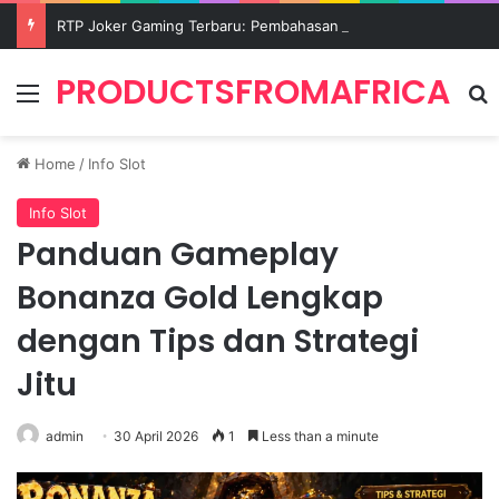
RTP Joker Gaming Terbaru: Pembahasan Statistik Slot Modern untuk Memahami Gameplay Lebih Baik
PRODUCTSFROMAFRICA
Menu
S
Home
/
Info Slot
Info Slot
Panduan Gameplay
Bonanza Gold Lengkap
dengan Tips dan Strategi
Jitu
admin
30 April 2026
1
Less than a minute