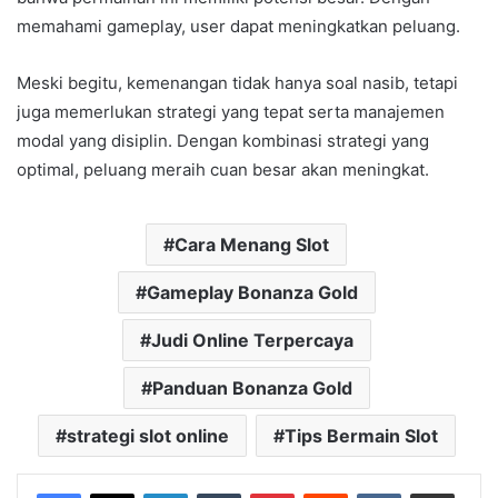
memahami gameplay, user dapat meningkatkan peluang.
Meski begitu, kemenangan tidak hanya soal nasib, tetapi
juga memerlukan strategi yang tepat serta manajemen
modal yang disiplin. Dengan kombinasi strategi yang
optimal, peluang meraih cuan besar akan meningkat.
Cara Menang Slot
Gameplay Bonanza Gold
Judi Online Terpercaya
Panduan Bonanza Gold
strategi slot online
Tips Bermain Slot
LinkedIn
Tumblr
Pinterest
Reddit
VKontakte
Share via Email