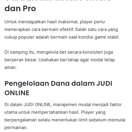
dan Pro
Untuk mendapatkan hasil maksimal, player perlu
menerapkan cara bermain efektif. Salah satu cara yang
cukup populer adalah bermain saat kondisi game stabil.
Di samping itu, mengelola bet secara konsisten juga
berperan besar. Usahakan bertahap agar modal tetap
aman.
Pengelolaan Dana dalam JUDI
ONLINE
Di dalam JUDI ONLINE, manajemen modal menjadi faktor
utama untuk mempertahankan hasil. Player yang
berpengalaman selalu menentukan limit sebelum memulai
permainan.