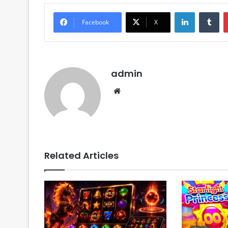
LinkedIn
Tumblr
Facebook
X
admin
We
bsi
te
Related Articles