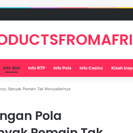
oft Terbaru: Pembahasan Statistik Game yang Banyak Dicari Pemain
ODUCTSFROMAFR
Info Slot
Info RTP
Info Pola
Info Casino
Kisah Inspi
nyi, Banyak Pemain Tak Menyadarinya
engan Pola
nyak Pemain Tak