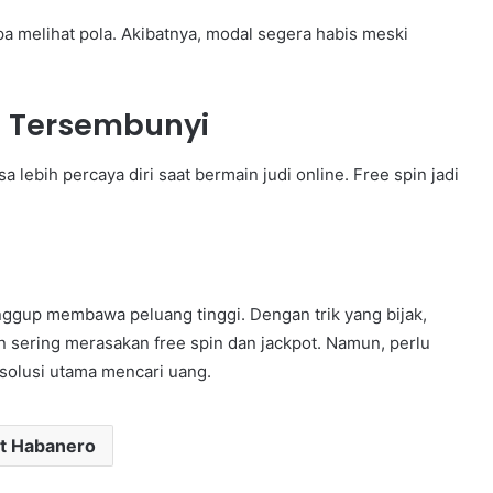
pa melihat pola. Akibatnya, modal segera habis meski
a Tersembunyi
ebih percaya diri saat bermain judi online. Free spin jadi
ggup membawa peluang tinggi. Dengan trik yang bijak,
in sering merasakan free spin dan jackpot. Namun, perlu
n solusi utama mencari uang.
ot Habanero