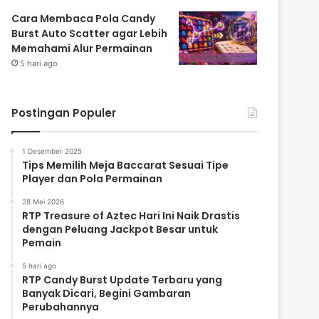
Cara Membaca Pola Candy
Burst Auto Scatter agar Lebih
Memahami Alur Permainan
5 hari ago
Postingan Populer
1 Desember 2025
Tips Memilih Meja Baccarat Sesuai Tipe
Player dan Pola Permainan
28 Mei 2026
RTP Treasure of Aztec Hari Ini Naik Drastis
dengan Peluang Jackpot Besar untuk
Pemain
5 hari ago
RTP Candy Burst Update Terbaru yang
Banyak Dicari, Begini Gambaran
Perubahannya