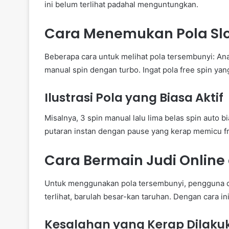
ini belum terlihat padahal menguntungkan.
Cara Menemukan Pola Sl
Beberapa cara untuk melihat pola tersembunyi: Ana
manual spin dengan turbo. Ingat pola free spin yan
Ilustrasi Pola yang Biasa Aktif
Misalnya, 3 spin manual lalu lima belas spin auto 
putaran instan dengan pause yang kerap memicu fr
Cara Bermain Judi Online 
Untuk menggunakan pola tersembunyi, pengguna di
terlihat, barulah besar-kan taruhan. Dengan cara ini,
Kesalahan yang Kerap Dilaku