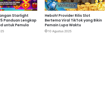
ngan Starlight
Heboh! Provider Rilis Slot
25 Panduan Lengkap
Bertema Viral TikTok yang Bikin
d untuk Pemula
Pemain Lupa Waktu
025
10 Agustus 2025