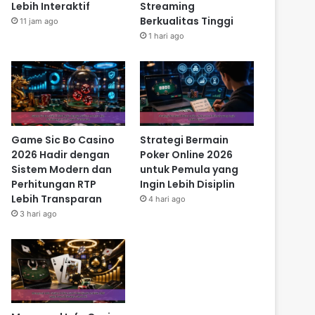
Lebih Interaktif
Streaming
Berkualitas Tinggi
11 jam ago
1 hari ago
Game Sic Bo Casino
Strategi Bermain
2026 Hadir dengan
Poker Online 2026
Sistem Modern dan
untuk Pemula yang
Perhitungan RTP
Ingin Lebih Disiplin
Lebih Transparan
4 hari ago
3 hari ago