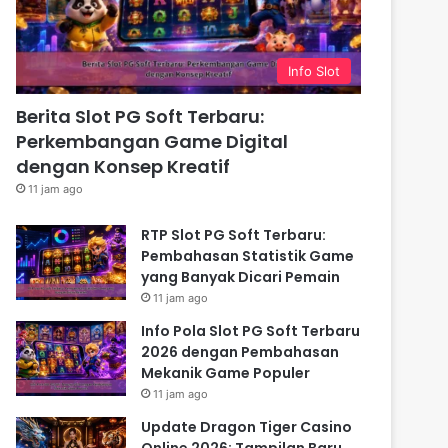
Info Slot
Berita Slot PG Soft Terbaru:
Perkembangan Game Digital
dengan Konsep Kreatif
11 jam ago
RTP Slot PG Soft Terbaru:
Pembahasan Statistik Game
yang Banyak Dicari Pemain
11 jam ago
Info Pola Slot PG Soft Terbaru
2026 dengan Pembahasan
Mekanik Game Populer
11 jam ago
Update Dragon Tiger Casino
Online 2026: Tampilan Baru