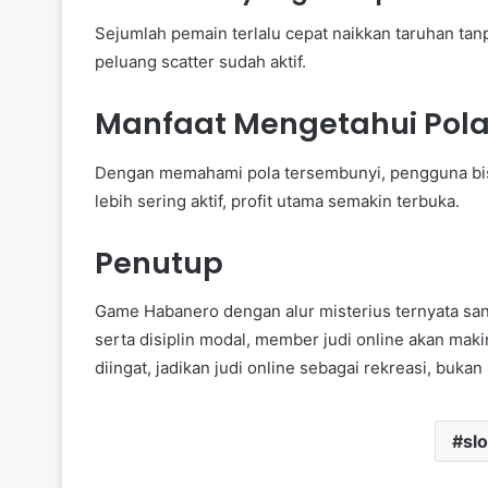
Sejumlah pemain terlalu cepat naikkan taruhan tan
peluang scatter sudah aktif.
Manfaat Mengetahui Pol
Dengan memahami pola tersembunyi, pengguna bisa l
lebih sering aktif, profit utama semakin terbuka.
Penutup
Game Habanero dengan alur misterius ternyata san
serta disiplin modal, member judi online akan mak
diingat, jadikan judi online sebagai rekreasi, buka
sl