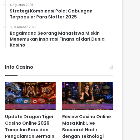
4 Agustus 2025
Strategi Kombinasi Pola: Gabungan
Terpopuler Para Slotter 2025
6 Desember 2025
Bagaimana Seorang Mahasiswa Miskin
Menemukan Inspirasi Finansial dari Dunia
Kasino
Info Casino
Update Dragon Tiger
Review Casino Online
Casino Online 2026:
Masa Kini: Live
Tampilan Baru dan
Baccarat Hadir
Pengalaman Bermain
dengan Teknologi