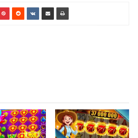
Pinterest
Reddit
VKontakte
Share via Email
Print