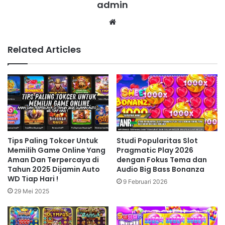
admin
We
bsi
te
Related Articles
Tips Paling Tokcer Untuk
Studi Popularitas Slot
Memilih Game Online Yang
Pragmatic Play 2026
Aman Dan Terpercaya di
dengan Fokus Tema dan
Tahun 2025 Dijamin Auto
Audio Big Bass Bonanza
WD Tiap Hari !
9 Februari 2026
29 Mei 2025