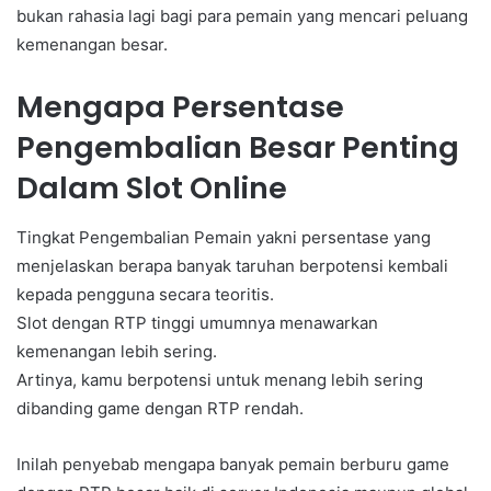
bukan rahasia lagi bagi para pemain yang mencari peluang
kemenangan besar.
Mengapa Persentase
Pengembalian Besar Penting
Dalam Slot Online
Tingkat Pengembalian Pemain yakni persentase yang
menjelaskan berapa banyak taruhan berpotensi kembali
kepada pengguna secara teoritis.
Slot dengan RTP tinggi umumnya menawarkan
kemenangan lebih sering.
Artinya, kamu berpotensi untuk menang lebih sering
dibanding game dengan RTP rendah.
Inilah penyebab mengapa banyak pemain berburu game