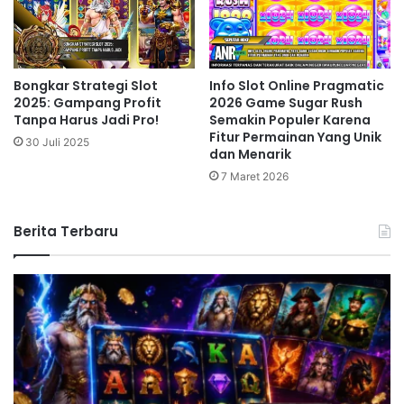
Bongkar Strategi Slot
Info Slot Online Pragmatic
2025: Gampang Profit
2026 Game Sugar Rush
Tanpa Harus Jadi Pro!
Semakin Populer Karena
Fitur Permainan Yang Unik
30 Juli 2025
dan Menarik
7 Maret 2026
Berita Terbaru