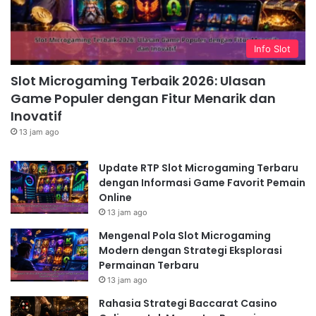
Info Slot
Slot Microgaming Terbaik 2026: Ulasan
Game Populer dengan Fitur Menarik dan
Inovatif
13 jam ago
Update RTP Slot Microgaming Terbaru
dengan Informasi Game Favorit Pemain
Online
13 jam ago
Mengenal Pola Slot Microgaming
Modern dengan Strategi Eksplorasi
Permainan Terbaru
13 jam ago
Rahasia Strategi Baccarat Casino