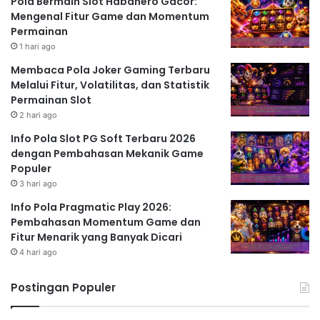
Pola Bermain Slot Habanero Gacor:
Mengenal Fitur Game dan Momentum
Permainan
1 hari ago
Membaca Pola Joker Gaming Terbaru
Melalui Fitur, Volatilitas, dan Statistik
Permainan Slot
2 hari ago
Info Pola Slot PG Soft Terbaru 2026
dengan Pembahasan Mekanik Game
Populer
3 hari ago
Info Pola Pragmatic Play 2026:
Pembahasan Momentum Game dan
Fitur Menarik yang Banyak Dicari
4 hari ago
Postingan Populer