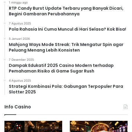
1 minggu ago
RTP Candy Burst Update Terbaru yang Banyak Dicari,
Begini Gambaran Perubahannya
7 Agustus 2025
Pola Rahasia Ini Cuma Muncul di Hari Selasa? Kok Bisa!
5 Januari 2026
Mahjong Ways Mode Streak: Trik Mengatur Spin agar
Peluang Menang Lebih Konsisten
7 Desember 2025
Dampak Edukatif 2025 Casino Modern terhadap
Pemahaman Risiko di Game Sugar Rush
4 Agustus 2025
Strategi Kombinasi Pola: Gabungan Terpopuler Para
Slotter 2025
Info Casino