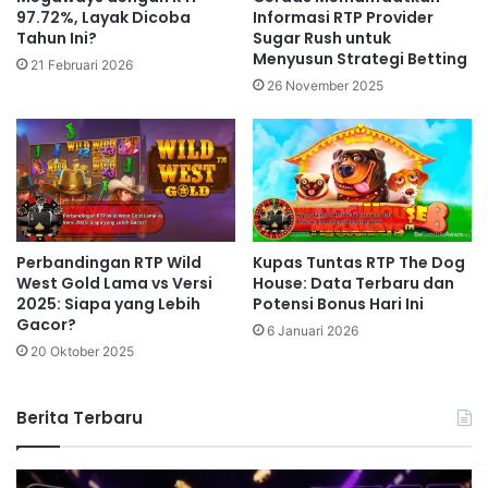
97.72%, Layak Dicoba
Informasi RTP Provider
Tahun Ini?
Sugar Rush untuk
Menyusun Strategi Betting
21 Februari 2026
26 November 2025
Perbandingan RTP Wild
Kupas Tuntas RTP The Dog
West Gold Lama vs Versi
House: Data Terbaru dan
2025: Siapa yang Lebih
Potensi Bonus Hari Ini
Gacor?
6 Januari 2026
20 Oktober 2025
Berita Terbaru