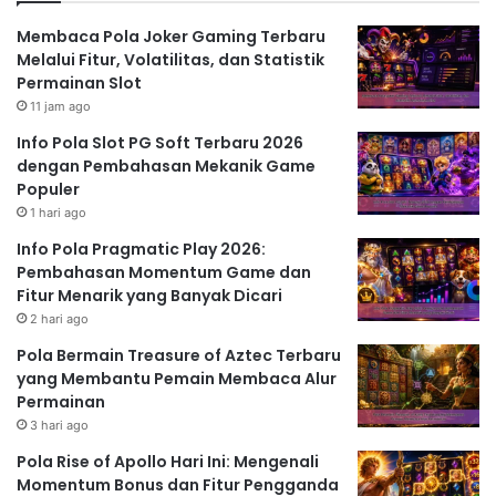
Membaca Pola Joker Gaming Terbaru
Melalui Fitur, Volatilitas, dan Statistik
Permainan Slot
11 jam ago
Info Pola Slot PG Soft Terbaru 2026
dengan Pembahasan Mekanik Game
Populer
1 hari ago
Info Pola Pragmatic Play 2026:
Pembahasan Momentum Game dan
Fitur Menarik yang Banyak Dicari
2 hari ago
Pola Bermain Treasure of Aztec Terbaru
yang Membantu Pemain Membaca Alur
Permainan
3 hari ago
Pola Rise of Apollo Hari Ini: Mengenali
Momentum Bonus dan Fitur Pengganda