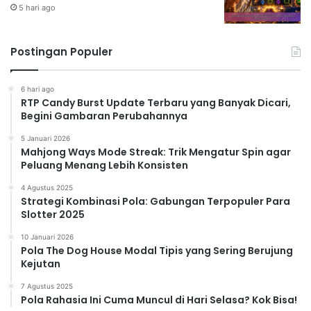
5 hari ago
Postingan Populer
6 hari ago
RTP Candy Burst Update Terbaru yang Banyak Dicari,
Begini Gambaran Perubahannya
5 Januari 2026
Mahjong Ways Mode Streak: Trik Mengatur Spin agar
Peluang Menang Lebih Konsisten
4 Agustus 2025
Strategi Kombinasi Pola: Gabungan Terpopuler Para
Slotter 2025
10 Januari 2026
Pola The Dog House Modal Tipis yang Sering Berujung
Kejutan
7 Agustus 2025
Pola Rahasia Ini Cuma Muncul di Hari Selasa? Kok Bisa!