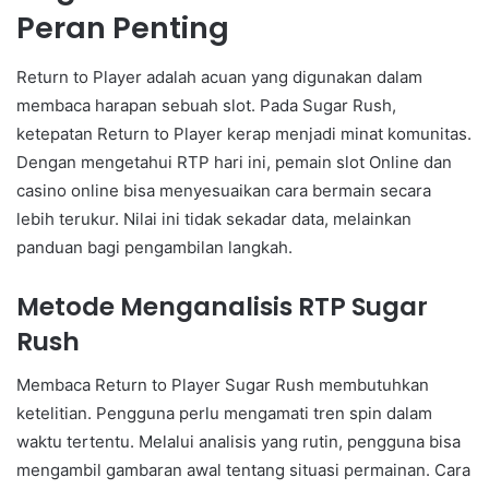
Peran Penting
Return to Player adalah acuan yang digunakan dalam
membaca harapan sebuah slot. Pada Sugar Rush,
ketepatan Return to Player kerap menjadi minat komunitas.
Dengan mengetahui RTP hari ini, pemain slot Online dan
casino online bisa menyesuaikan cara bermain secara
lebih terukur. Nilai ini tidak sekadar data, melainkan
panduan bagi pengambilan langkah.
Metode Menganalisis RTP Sugar
Rush
Membaca Return to Player Sugar Rush membutuhkan
ketelitian. Pengguna perlu mengamati tren spin dalam
waktu tertentu. Melalui analisis yang rutin, pengguna bisa
mengambil gambaran awal tentang situasi permainan. Cara