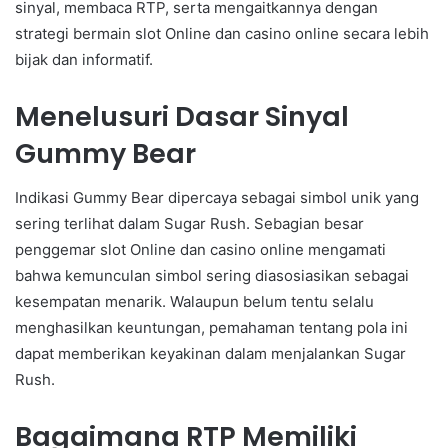
sinyal, membaca RTP, serta mengaitkannya dengan
strategi bermain slot Online dan casino online secara lebih
bijak dan informatif.
Menelusuri Dasar Sinyal
Gummy Bear
Indikasi Gummy Bear dipercaya sebagai simbol unik yang
sering terlihat dalam Sugar Rush. Sebagian besar
penggemar slot Online dan casino online mengamati
bahwa kemunculan simbol sering diasosiasikan sebagai
kesempatan menarik. Walaupun belum tentu selalu
menghasilkan keuntungan, pemahaman tentang pola ini
dapat memberikan keyakinan dalam menjalankan Sugar
Rush.
Bagaimana RTP Memiliki