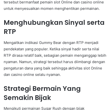
tersebut bermanfaat pemain slot Online dan casino online
untuk menyesuaikan momen menghentikan permainan.
Menghubungkan Sinyal serta
RTP
Mengaitkan indikasi Gummy Bear dengan RTP menjadi
pendekatan yang populer. Ketika sinyal hadir serta nilai
RTP dirasa relatif baik, sebagian pemain menganggap lebih
nyaman. Namun, strategi tersebut harus diimbangi dengan
pengaturan dana yang baik sehingga aktivitas slot Online
dan casino online selalu nyaman.
Strategi Bermain Yang
Semakin Bijak
Mengikuti permainan Sugar Rush dengan bijak