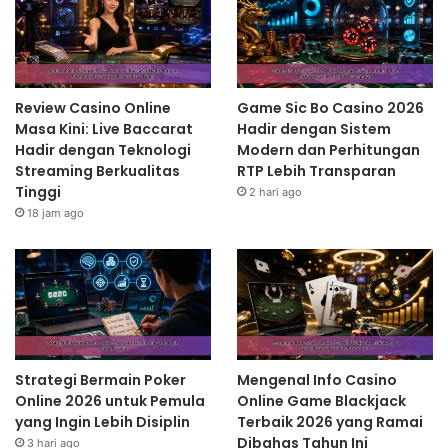
Review Casino Online
Game Sic Bo Casino 2026
Masa Kini: Live Baccarat
Hadir dengan Sistem
Hadir dengan Teknologi
Modern dan Perhitungan
Streaming Berkualitas
RTP Lebih Transparan
Tinggi
2 hari ago
18 jam ago
Strategi Bermain Poker
Mengenal Info Casino
Online 2026 untuk Pemula
Online Game Blackjack
yang Ingin Lebih Disiplin
Terbaik 2026 yang Ramai
Dibahas Tahun Ini
3 hari ago