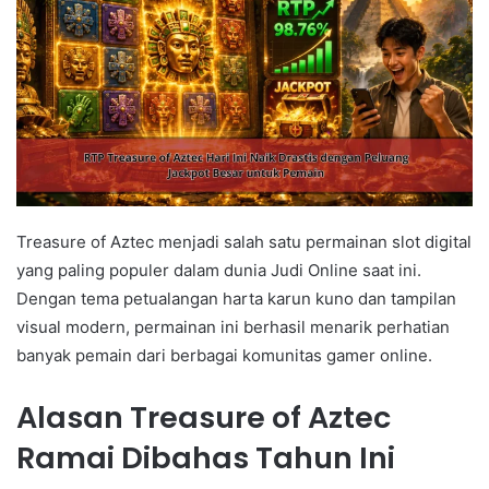
Treasure of Aztec menjadi salah satu permainan slot digital
yang paling populer dalam dunia Judi Online saat ini.
Dengan tema petualangan harta karun kuno dan tampilan
visual modern, permainan ini berhasil menarik perhatian
banyak pemain dari berbagai komunitas gamer online.
Alasan Treasure of Aztec
Ramai Dibahas Tahun Ini