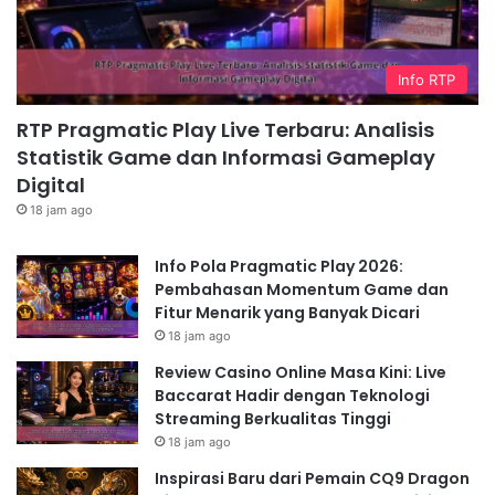
Info RTP
RTP Pragmatic Play Live Terbaru: Analisis
Statistik Game dan Informasi Gameplay
Digital
18 jam ago
Info Pola Pragmatic Play 2026:
Pembahasan Momentum Game dan
Fitur Menarik yang Banyak Dicari
18 jam ago
Review Casino Online Masa Kini: Live
Baccarat Hadir dengan Teknologi
Streaming Berkualitas Tinggi
18 jam ago
Inspirasi Baru dari Pemain CQ9 Dragon