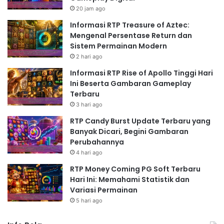
20 jam ago
Informasi RTP Treasure of Aztec:
Mengenal Persentase Return dan
Sistem Permainan Modern
2 hari ago
Informasi RTP Rise of Apollo Tinggi Hari
Ini Beserta Gambaran Gameplay
Terbaru
3 hari ago
RTP Candy Burst Update Terbaru yang
Banyak Dicari, Begini Gambaran
Perubahannya
4 hari ago
RTP Money Coming PG Soft Terbaru
Hari Ini: Memahami Statistik dan
Variasi Permainan
5 hari ago