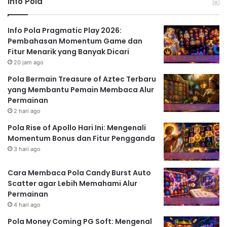
Info Pola
Info Pola Pragmatic Play 2026:
Pembahasan Momentum Game dan
Fitur Menarik yang Banyak Dicari
20 jam ago
Pola Bermain Treasure of Aztec Terbaru
yang Membantu Pemain Membaca Alur
Permainan
2 hari ago
Pola Rise of Apollo Hari Ini: Mengenali
Momentum Bonus dan Fitur Pengganda
3 hari ago
Cara Membaca Pola Candy Burst Auto
Scatter agar Lebih Memahami Alur
Permainan
4 hari ago
Pola Money Coming PG Soft: Mengenal