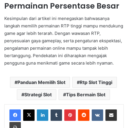
Permainan Persentase Besar
Kesimpulan dari artikel ini menegaskan bahwasanya
langkah memilih permainan RTP tinggi mampu mendukung
game agar lebih terarah. Dengan wawasan RTP,
penyesuaian gaya gameplay, serta pengaturan ekspektasi,
pengalaman permainan online mampu tampak lebih
bertanggung. Pendekatan ini diharapkan mengajak
pengguna guna menikmati game secara lebih nyaman.
Panduan Memilih Slot
Rtp Slot Tinggi
Strategi Slot
Tips Bermain Slot
LinkedIn
Tumblr
Pinterest
Reddit
VKontakte
Share via Email
Print