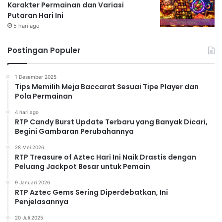
Karakter Permainan dan Variasi
Putaran Hari Ini
5 hari ago
Postingan Populer
1 Desember 2025
Tips Memilih Meja Baccarat Sesuai Tipe Player dan
Pola Permainan
4 hari ago
RTP Candy Burst Update Terbaru yang Banyak Dicari,
Begini Gambaran Perubahannya
28 Mei 2026
RTP Treasure of Aztec Hari Ini Naik Drastis dengan
Peluang Jackpot Besar untuk Pemain
9 Januari 2026
RTP Aztec Gems Sering Diperdebatkan, Ini
Penjelasannya
20 Juli 2025