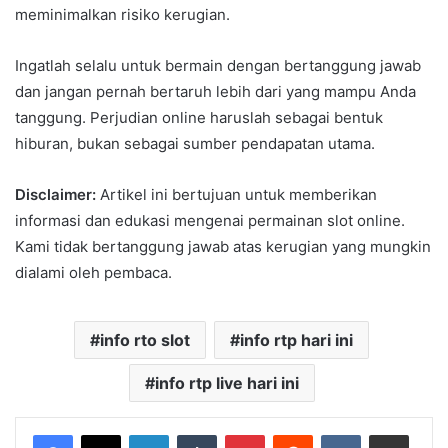
meminimalkan risiko kerugian.
Ingatlah selalu untuk bermain dengan bertanggung jawab
dan jangan pernah bertaruh lebih dari yang mampu Anda
tanggung. Perjudian online haruslah sebagai bentuk
hiburan, bukan sebagai sumber pendapatan utama.
Disclaimer:
Artikel ini bertujuan untuk memberikan
informasi dan edukasi mengenai permainan slot online.
Kami tidak bertanggung jawab atas kerugian yang mungkin
dialami oleh pembaca.
info rto slot
info rtp hari ini
info rtp live hari ini
LinkedIn
Tumblr
Pinterest
Reddit
VKontakte
Share via Email