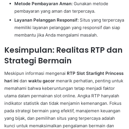
Metode Pembayaran Aman:
Gunakan metode
pembayaran yang aman dan terpercaya.
Layanan Pelanggan Responsif:
Situs yang terpercaya
memiliki layanan pelanggan yang responsif dan siap
membantu jika Anda mengalami masalah.
Kesimpulan: Realitas RTP dan
Strategi Bermain
Meskipun informasi mengenai
RTP Slot Starlight Princess
hari ini
dan
waktu gacor
menarik perhatian, penting untuk
memahami bahwa keberuntungan tetap menjadi faktor
utama dalam permainan slot online. Angka RTP hanyalah
indikator statistik dan tidak menjamin kemenangan. Fokus
pada strategi bermain yang efektif, manajemen keuangan
yang bijak, dan pemilihan situs yang terpercaya adalah
kunci untuk memaksimalkan pengalaman bermain dan