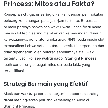
Princess: Mitos atau Fakta?
Konsep
waktu gacor
sering dikaitkan dengan peningkatan
peluang kemenangan pada jam-jam tertentu. Beberapa
pemain percaya bahwa ada waktu-waktu spesifik di mana
mesin slot lebih sering memberikan kemenangan. Namun,
kenyataannya, generator angka acak (RNG) pada mesin slot
memastikan bahwa setiap putaran bersifat independen dan
tidak dipengaruhi oleh putaran sebelumnya atau waktu
tertentu. Jadi, konsep
waktu gacor Starlight Princess
lebih cenderung sebagai mitos daripada fakta yang
terverifikasi.
Strategi Bermain yang Efektif
Meskipun
waktu gacor
tidak terjamin, beberapa strategi
dapat meningkatkan peluang kemenangan Anda di
Starlight Princess: