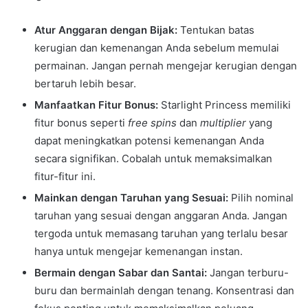
Atur Anggaran dengan Bijak:
Tentukan batas
kerugian dan kemenangan Anda sebelum memulai
permainan. Jangan pernah mengejar kerugian dengan
bertaruh lebih besar.
Manfaatkan Fitur Bonus:
Starlight Princess memiliki
fitur bonus seperti
free spins
dan
multiplier
yang
dapat meningkatkan potensi kemenangan Anda
secara signifikan. Cobalah untuk memaksimalkan
fitur-fitur ini.
Mainkan dengan Taruhan yang Sesuai:
Pilih nominal
taruhan yang sesuai dengan anggaran Anda. Jangan
tergoda untuk memasang taruhan yang terlalu besar
hanya untuk mengejar kemenangan instan.
Bermain dengan Sabar dan Santai:
Jangan terburu-
buru dan bermainlah dengan tenang. Konsentrasi dan