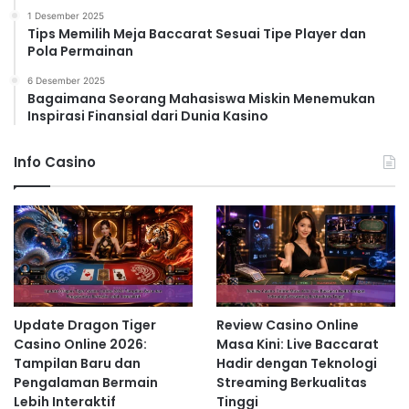
1 Desember 2025
Tips Memilih Meja Baccarat Sesuai Tipe Player dan
Pola Permainan
6 Desember 2025
Bagaimana Seorang Mahasiswa Miskin Menemukan
Inspirasi Finansial dari Dunia Kasino
Info Casino
Update Dragon Tiger
Review Casino Online
Casino Online 2026:
Masa Kini: Live Baccarat
Tampilan Baru dan
Hadir dengan Teknologi
Pengalaman Bermain
Streaming Berkualitas
Lebih Interaktif
Tinggi