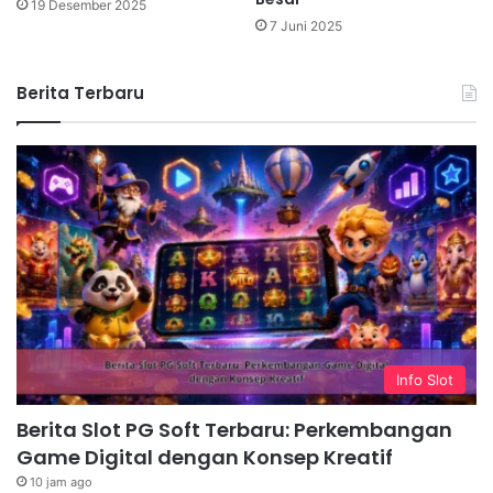
19 Desember 2025
7 Juni 2025
Berita Terbaru
Info Slot
Berita Slot PG Soft Terbaru: Perkembangan
Game Digital dengan Konsep Kreatif
10 jam ago