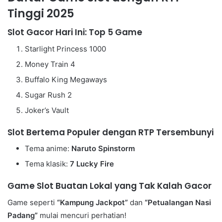
Tinggi 2025
Slot Gacor Hari Ini: Top 5 Game
Starlight Princess 1000
Money Train 4
Buffalo King Megaways
Sugar Rush 2
Joker’s Vault
Slot Bertema Populer dengan RTP Tersembunyi
Tema anime:
Naruto Spinstorm
Tema klasik:
7 Lucky Fire
Game Slot Buatan Lokal yang Tak Kalah Gacor
Game seperti
“Kampung Jackpot”
dan
“Petualangan Nasi
Padang”
mulai mencuri perhatian!