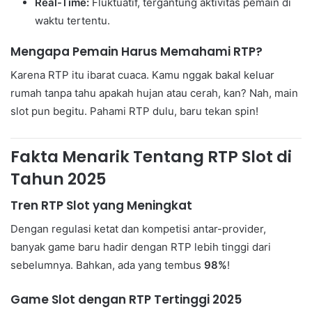
Real-Time:
Fluktuatif, tergantung aktivitas pemain di
waktu tertentu.
Mengapa Pemain Harus Memahami RTP?
Karena RTP itu ibarat cuaca. Kamu nggak bakal keluar
rumah tanpa tahu apakah hujan atau cerah, kan? Nah, main
slot pun begitu. Pahami RTP dulu, baru tekan spin!
Fakta Menarik Tentang RTP Slot di
Tahun 2025
Tren RTP Slot yang Meningkat
Dengan regulasi ketat dan kompetisi antar-provider,
banyak game baru hadir dengan RTP lebih tinggi dari
sebelumnya. Bahkan, ada yang tembus
98%
!
Game Slot dengan RTP Tertinggi 2025