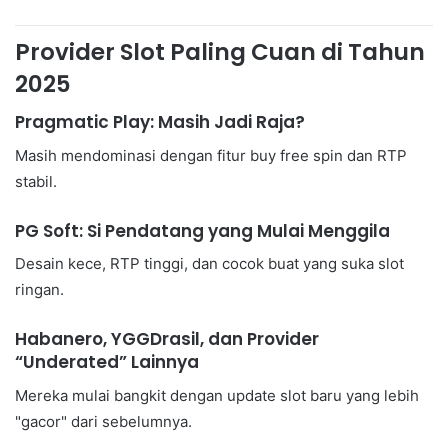
Provider Slot Paling Cuan di Tahun
2025
Pragmatic Play: Masih Jadi Raja?
Masih mendominasi dengan fitur buy free spin dan RTP
stabil.
PG Soft: Si Pendatang yang Mulai Menggila
Desain kece, RTP tinggi, dan cocok buat yang suka slot
ringan.
Habanero, YGGDrasil, dan Provider
“Underated” Lainnya
Mereka mulai bangkit dengan update slot baru yang lebih
"gacor" dari sebelumnya.