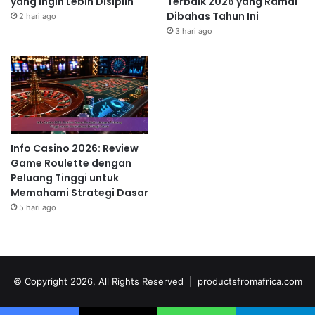
yang Ingin Lebih Disiplin
Terbaik 2026 yang Ramai
Dibahas Tahun Ini
2 hari ago
3 hari ago
Info Casino 2026: Review
Game Roulette dengan
Peluang Tinggi untuk
Memahami Strategi Dasar
5 hari ago
© Copyright 2026, All Rights Reserved | productsfromafrica.com