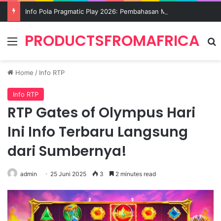
Info Pola Pragmatic Play 2026: Pembahasan Momentum Game dan Fitur Menarik yang Banyak Dicari
PRODUCTSFROMAFRICA
Menu
S
Home
/
Info RTP
Info RTP
RTP Gates of Olympus Hari
Ini Info Terbaru Langsung
dari Sumbernya!
admin
25 Juni 2025
3
2 minutes read