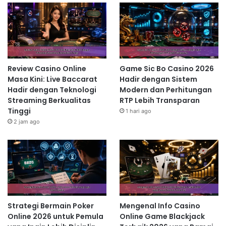
Review Casino Online
Game Sic Bo Casino 2026
Masa Kini: Live Baccarat
Hadir dengan Sistem
Hadir dengan Teknologi
Modern dan Perhitungan
Streaming Berkualitas
RTP Lebih Transparan
Tinggi
1 hari ago
2 jam ago
Strategi Bermain Poker
Mengenal Info Casino
Online 2026 untuk Pemula
Online Game Blackjack