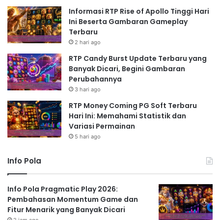
Informasi RTP Rise of Apollo Tinggi Hari
Ini Beserta Gambaran Gameplay
Terbaru
2 hari ago
RTP Candy Burst Update Terbaru yang
Banyak Dicari, Begini Gambaran
Perubahannya
3 hari ago
RTP Money Coming PG Soft Terbaru
Hari Ini: Memahami Statistik dan
Variasi Permainan
5 hari ago
Info Pola
Info Pola Pragmatic Play 2026:
Pembahasan Momentum Game dan
Fitur Menarik yang Banyak Dicari