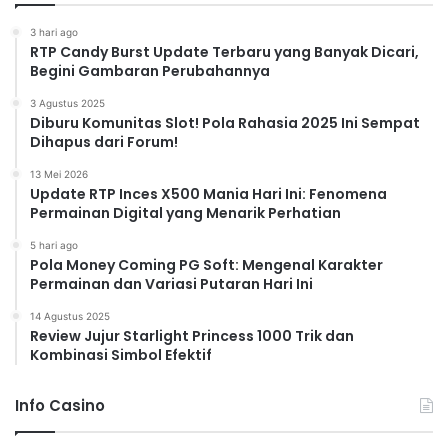
3 hari ago
RTP Candy Burst Update Terbaru yang Banyak Dicari,
Begini Gambaran Perubahannya
3 Agustus 2025
Diburu Komunitas Slot! Pola Rahasia 2025 Ini Sempat
Dihapus dari Forum!
13 Mei 2026
Update RTP Inces X500 Mania Hari Ini: Fenomena
Permainan Digital yang Menarik Perhatian
5 hari ago
Pola Money Coming PG Soft: Mengenal Karakter
Permainan dan Variasi Putaran Hari Ini
14 Agustus 2025
Review Jujur Starlight Princess 1000 Trik dan
Kombinasi Simbol Efektif
Info Casino