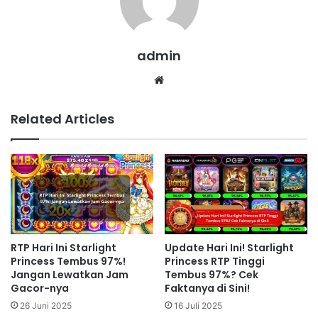
admin
We
bsi
te
Related Articles
RTP Hari Ini Starlight
Update Hari Ini! Starlight
Princess Tembus 97%!
Princess RTP Tinggi
Jangan Lewatkan Jam
Tembus 97%? Cek
Gacor-nya
Faktanya di Sini!
26 Juni 2025
16 Juli 2025