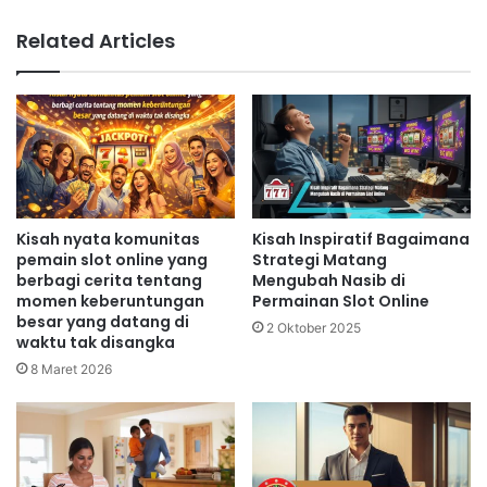
bsi
te
Related Articles
Kisah nyata komunitas
Kisah Inspiratif Bagaimana
pemain slot online yang
Strategi Matang
berbagi cerita tentang
Mengubah Nasib di
momen keberuntungan
Permainan Slot Online
besar yang datang di
2 Oktober 2025
waktu tak disangka
8 Maret 2026