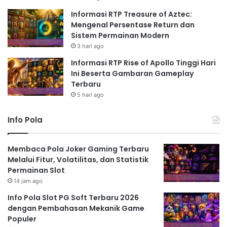
Informasi RTP Treasure of Aztec:
Mengenal Persentase Return dan
Sistem Permainan Modern
3 hari ago
Informasi RTP Rise of Apollo Tinggi Hari
Ini Beserta Gambaran Gameplay
Terbaru
5 hari ago
Info Pola
Membaca Pola Joker Gaming Terbaru
Melalui Fitur, Volatilitas, dan Statistik
Permainan Slot
14 jam ago
Info Pola Slot PG Soft Terbaru 2026
dengan Pembahasan Mekanik Game
Populer