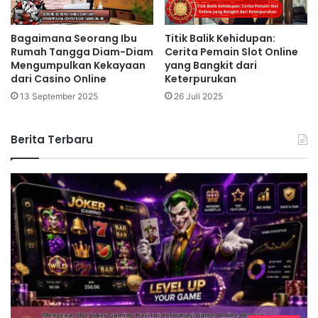
Bagaimana Seorang Ibu
Titik Balik Kehidupan:
Rumah Tangga Diam-Diam
Cerita Pemain Slot Online
Mengumpulkan Kekayaan
yang Bangkit dari
dari Casino Online
Keterpurukan
13 September 2025
26 Juli 2025
Berita Terbaru