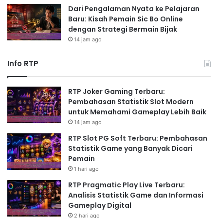
Dari Pengalaman Nyata ke Pelajaran
Baru: Kisah Pemain Sic Bo Online
dengan Strategi Bermain Bijak
14 jam ago
Info RTP
RTP Joker Gaming Terbaru:
Pembahasan Statistik Slot Modern
untuk Memahami Gameplay Lebih Baik
14 jam ago
RTP Slot PG Soft Terbaru: Pembahasan
Statistik Game yang Banyak Dicari
Pemain
1 hari ago
RTP Pragmatic Play Live Terbaru:
Analisis Statistik Game dan Informasi
Gameplay Digital
2 hari ago