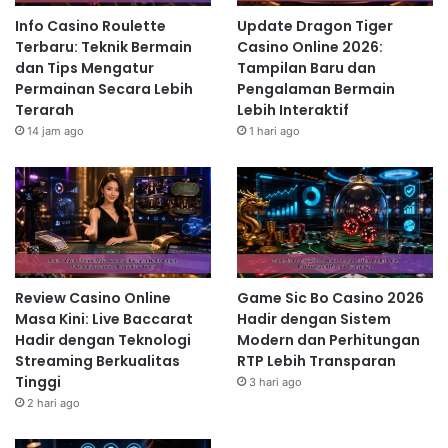
Info Casino Roulette
Update Dragon Tiger
Terbaru: Teknik Bermain
Casino Online 2026:
dan Tips Mengatur
Tampilan Baru dan
Permainan Secara Lebih
Pengalaman Bermain
Terarah
Lebih Interaktif
14 jam ago
1 hari ago
Review Casino Online
Game Sic Bo Casino 2026
Masa Kini: Live Baccarat
Hadir dengan Sistem
Hadir dengan Teknologi
Modern dan Perhitungan
Streaming Berkualitas
RTP Lebih Transparan
Tinggi
3 hari ago
2 hari ago