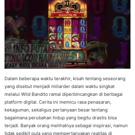
Dalam beberapa waktu terakhir, kisah tentang seseorang
yang disebut menjadi miliarder dalam waktu singkat
melalui Wild Bandito ramai diperbincangkan di berbagai
platform digital. Cerita ini memicu rasa penasaran,
kekaguman, sekaligus pertanyaan besar tentang
bagaimana perubahan hidup yang begitu drastis bisa
terjadi. Banyak orang melihatnya sebagai inspirasi, namun
tidak sedikit pula yang mempertanyakan realitas di