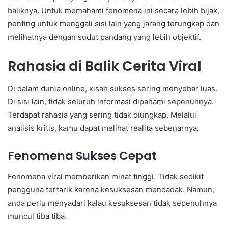
baliknya. Untuk memahami fenomena ini secara lebih bijak,
penting untuk menggali sisi lain yang jarang terungkap dan
melihatnya dengan sudut pandang yang lebih objektif.
Rahasia di Balik Cerita Viral
Di dalam dunia online, kisah sukses sering menyebar luas.
Di sisi lain, tidak seluruh informasi dipahami sepenuhnya.
Terdapat rahasia yang sering tidak diungkap. Melalui
analisis kritis, kamu dapat melihat realita sebenarnya.
Fenomena Sukses Cepat
Fenomena viral memberikan minat tinggi. Tidak sedikit
pengguna tertarik karena kesuksesan mendadak. Namun,
anda perlu menyadari kalau kesuksesan tidak sepenuhnya
muncul tiba tiba.