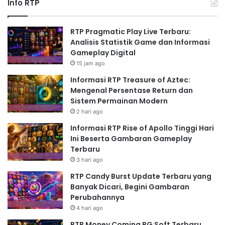
Info RTP
RTP Pragmatic Play Live Terbaru:
Analisis Statistik Game dan Informasi
Gameplay Digital
15 jam ago
Informasi RTP Treasure of Aztec:
Mengenal Persentase Return dan
Sistem Permainan Modern
2 hari ago
Informasi RTP Rise of Apollo Tinggi Hari
Ini Beserta Gambaran Gameplay
Terbaru
3 hari ago
RTP Candy Burst Update Terbaru yang
Banyak Dicari, Begini Gambaran
Perubahannya
4 hari ago
RTP Money Coming PG Soft Terbaru