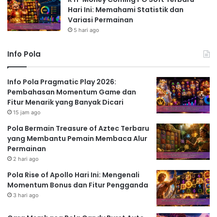
Hari Ini: Memahami Statistik dan
Variasi Permainan
5 hari ago
Info Pola
Info Pola Pragmatic Play 2026:
Pembahasan Momentum Game dan
Fitur Menarik yang Banyak Dicari
15 jam ago
Pola Bermain Treasure of Aztec Terbaru
yang Membantu Pemain Membaca Alur
Permainan
2 hari ago
Pola Rise of Apollo Hari Ini: Mengenali
Momentum Bonus dan Fitur Pengganda
3 hari ago