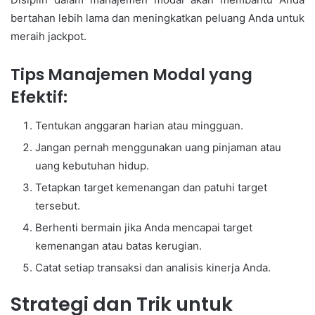
bertahan lebih lama dan meningkatkan peluang Anda untuk
meraih jackpot.
Tips Manajemen Modal yang
Efektif:
Tentukan anggaran harian atau mingguan.
Jangan pernah menggunakan uang pinjaman atau
uang kebutuhan hidup.
Tetapkan target kemenangan dan patuhi target
tersebut.
Berhenti bermain jika Anda mencapai target
kemenangan atau batas kerugian.
Catat setiap transaksi dan analisis kinerja Anda.
Strategi dan Trik untuk