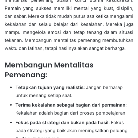
mentalitas pemenang adalah kunci utama kesuksesan.
Pemain yang sukses memiliki mental yang kuat, disiplin,
dan sabar. Mereka tidak mudah putus asa ketika mengalami
kekalahan dan selalu belajar dari kesalahan. Mereka juga
mampu mengelola emosi dan tetap tenang dalam situasi
tekanan. Membangun mentalitas pemenang membutuhkan
waktu dan latihan, tetapi hasilnya akan sangat berharga.
Membangun Mentalitas
Pemenang:
Tetapkan tujuan yang realistis:
Jangan berharap
untuk menang setiap saat.
Terima kekalahan sebagai bagian dari permainan:
Kekalahan adalah bagian dari proses pembelajaran.
Fokus pada strategi dan bukan pada hasil:
Fokus
pada strategi yang baik akan meningkatkan peluang