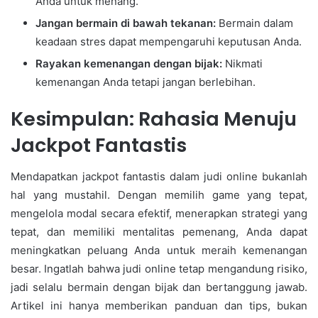
Anda untuk menang.
Jangan bermain di bawah tekanan:
Bermain dalam
keadaan stres dapat mempengaruhi keputusan Anda.
Rayakan kemenangan dengan bijak:
Nikmati
kemenangan Anda tetapi jangan berlebihan.
Kesimpulan: Rahasia Menuju
Jackpot Fantastis
Mendapatkan jackpot fantastis dalam judi online bukanlah
hal yang mustahil. Dengan memilih game yang tepat,
mengelola modal secara efektif, menerapkan strategi yang
tepat, dan memiliki mentalitas pemenang, Anda dapat
meningkatkan peluang Anda untuk meraih kemenangan
besar. Ingatlah bahwa judi online tetap mengandung risiko,
jadi selalu bermain dengan bijak dan bertanggung jawab.
Artikel ini hanya memberikan panduan dan tips, bukan