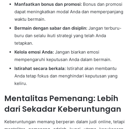
Manfaatkan bonus dan promosi:
Bonus dan promosi
dapat meningkatkan modal Anda dan memperpanjang
waktu bermain.
Bermain dengan sabar dan disiplin:
Jangan terburu-
buru dan selalu ikuti strategi yang telah Anda
tetapkan.
Kelola emosi Anda:
Jangan biarkan emosi
mempengaruhi keputusan Anda dalam bermain.
Istirahat secara berkala:
Istirahat akan membantu
Anda tetap fokus dan menghindari keputusan yang
keliru.
Mentalitas Pemenang: Lebih
dari Sekadar Keberuntungan
Keberuntungan memang berperan dalam judi online, tetapi