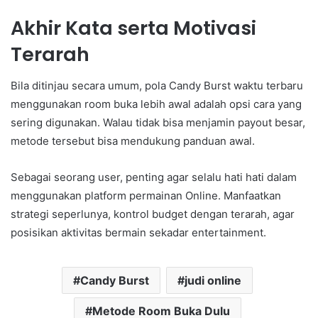
Akhir Kata serta Motivasi
Terarah
Bila ditinjau secara umum, pola Candy Burst waktu terbaru
menggunakan room buka lebih awal adalah opsi cara yang
sering digunakan. Walau tidak bisa menjamin payout besar,
metode tersebut bisa mendukung panduan awal.
Sebagai seorang user, penting agar selalu hati hati dalam
menggunakan platform permainan Online. Manfaatkan
strategi seperlunya, kontrol budget dengan terarah, agar
posisikan aktivitas bermain sekadar entertainment.
Candy Burst
judi online
Metode Room Buka Dulu