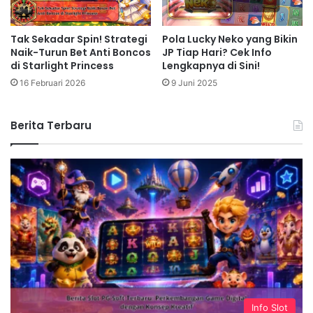
Tak Sekadar Spin! Strategi
Pola Lucky Neko yang Bikin
Naik-Turun Bet Anti Boncos
JP Tiap Hari? Cek Info
di Starlight Princess
Lengkapnya di Sini!
16 Februari 2026
9 Juni 2025
Berita Terbaru
Info Slot