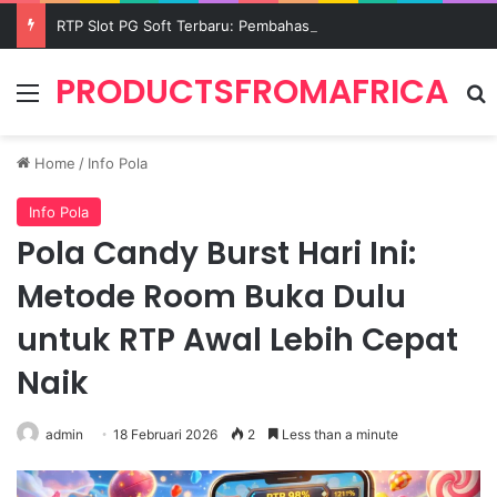
RTP Slot PG Soft Terbaru: Pembahasan Statistik Game yang Banyak Dicari Pemain
PRODUCTSFROMAFRICA
Menu
S
Home
/
Info Pola
Info Pola
Pola Candy Burst Hari Ini:
Metode Room Buka Dulu
untuk RTP Awal Lebih Cepat
Naik
admin
18 Februari 2026
2
Less than a minute