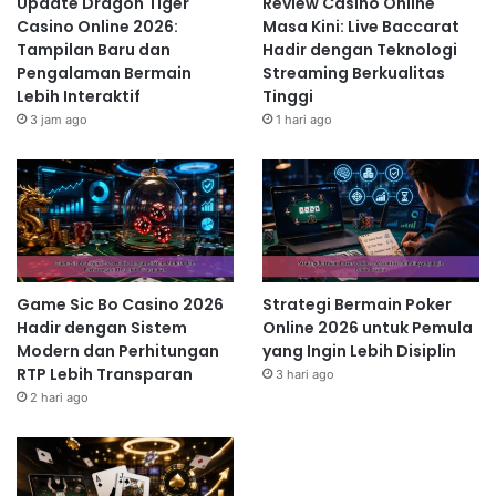
Update Dragon Tiger
Review Casino Online
Casino Online 2026:
Masa Kini: Live Baccarat
Tampilan Baru dan
Hadir dengan Teknologi
Pengalaman Bermain
Streaming Berkualitas
Lebih Interaktif
Tinggi
3 jam ago
1 hari ago
Game Sic Bo Casino 2026
Strategi Bermain Poker
Hadir dengan Sistem
Online 2026 untuk Pemula
Modern dan Perhitungan
yang Ingin Lebih Disiplin
RTP Lebih Transparan
3 hari ago
2 hari ago