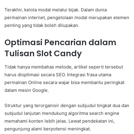
Terakhir, kelola modal melalui bijak. Dalam dunia
permainan internet, pengelolaan modal merupakan elemen
penting yang tidak boleh dilupakan.
Optimasi Pencarian dalam
Tulisan Slot Candy
Tidak hanya membahas metode, artikel seperti tersebut
harus dioptimasi secara SEO. Integrasi frasa utama
permainan Online secara wajar bisa membantu peringkat
dalam mesin Google.
Struktur yang terorganisir dengan subjudul tingkat dua dan
subjudul lanjutan mendukung algoritma search engine
memahami konten lebih jelas. Lewat pendekatan ini,
pengunjung alami berpotensi meningkat.