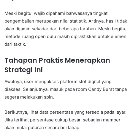
Meski begitu, wajib dipahami bahwasanya tingkat
pengembalian merupakan nilai statistik. Artinya, hasil tidak
akan dijamin sekadar dari beberapa taruhan. Meski begitu,
metode ruang open dulu masih dipraktikkan untuk elemen
dari taktik.
Tahapan Praktis Menerapkan
Strategi Ini
Awalnya, user mengakses platform slot digital yang
diakses. Selanjutnya, masuk pada room Candy Burst tanpa
segera melakukan spin.
Berikutnya, lihat data persentase yang tersedia pada layar.
Jika terlihat persentase cukup besar, sebagian member
akan mulai putaran secara bertahap.