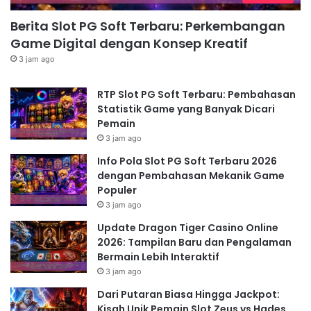
Berita Slot PG Soft Terbaru: Perkembangan
Game Digital dengan Konsep Kreatif
3 jam ago
RTP Slot PG Soft Terbaru: Pembahasan
Statistik Game yang Banyak Dicari
Pemain
3 jam ago
Info Pola Slot PG Soft Terbaru 2026
dengan Pembahasan Mekanik Game
Populer
3 jam ago
Update Dragon Tiger Casino Online
2026: Tampilan Baru dan Pengalaman
Bermain Lebih Interaktif
3 jam ago
Dari Putaran Biasa Hingga Jackpot:
Kisah Unik Pemain Slot Zeus vs Hades