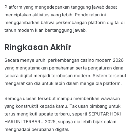
Platform yang mengedepankan tanggung jawab dapat
menciptakan aktivitas yang lebih. Pendekatan ini
menggambarkan bahwa perkembangan platform digital di
tahun modern kian bertanggung jawab.
Ringkasan Akhir
Secara menyeluruh, perkembangan casino modern 2026
yang mengutamakan pemahaman serta pengaturan dana
secara digital menjadi terobosan modern. Sistem tersebut
mengarahkan dia untuk lebih dalam mengelola platform.
Semoga ulasan tersebut mampu memberikan wawasan
yang konstruktif kepada kamu. Tak usah bimbang untuk
terus mengikuti update terbaru, seperti SEPUTAR HOKI
HARI INI TERBARU 2025, supaya dia lebih bijak dalam
menghadapi perubahan digital.