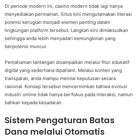
Di periode modern ini, casino modern tidak lagi hanya
menyediakan permainan. Situs kini mengutamakan literasi
potensi kerugian menjadi elemen penting dalam
lingkungan platform tersebut. Langkah kini dimaksudkan
sehingga anda lebih menyadari kemungkinan yang
berpotensi muncul.
Pemahaman tantangan disampaikan melalui fitur edukatif
digital yang sederhana dipahami. Melalui konten yang
transparan, anda mampu menilai keputusan secara
rasional. Konsep tersebut mencerminkan bahwa evolusi
industri online tidak hanya berfokus pada interaksi, namun
bahkan kepada kesadaran.
Sistem Pengaturan Batas
Dana melalui Otomatis