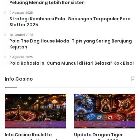
Peluang Menang Lebih Konsisten
4 Agustus 2025
Strategi Kombinasi Pola: Gabungan Terpopuler Para
Slotter 2025
10 Januari 2026
Pola The Dog House Modal Tipis yang Sering Berujung
Kejutan
7 Agustus 2025
Pola Rahasia Ini Cuma Muncul di Hari Selasa? Kok Bisa!
Info Casino
Info Casino Roulette
Update Dragon Tiger