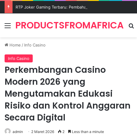
RTP Joker Gaming Terbaru: Pembahasan Statistik Slot Modern untuk Memahami Gameplay Lebih Baik
PRODUCTSFROMAFRICA
Menu
S
Home
/
Info Casino
Info Casino
Perkembangan Casino
Modern 2026 yang
Mengutamakan Edukasi
Risiko dan Kontrol Anggaran
Secara Digital
admin
2 Maret 2026
2
Less than a minute