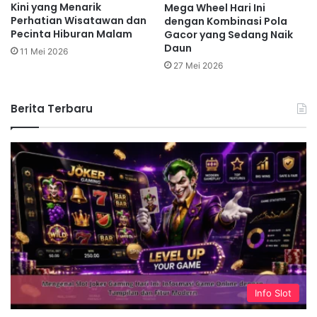
Kini yang Menarik
Mega Wheel Hari Ini
Perhatian Wisatawan dan
dengan Kombinasi Pola
Pecinta Hiburan Malam
Gacor yang Sedang Naik
Daun
11 Mei 2026
27 Mei 2026
Berita Terbaru
Info Slot