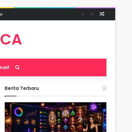
Random Arti
Banyak Dicari
ICA
Search for
ratif
Berita Terbaru