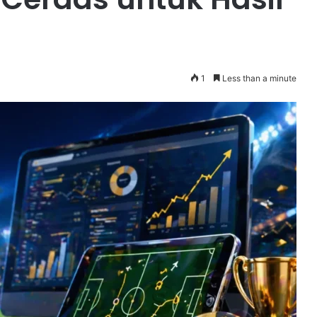
1
Less than a minute