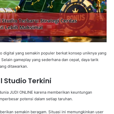
no digital yang semakin populer berkat konsep uniknya yang
Selain gameplay yang sederhana dan cepat, daya tarik
yang ditawarkan.
Studio Terkini
i dunia JUDI ONLINE karena memberikan keuntungan
mperbesar potensi dalam setiap taruhan.
iberikan semakin beragam. Situasi ini memungkinkan user