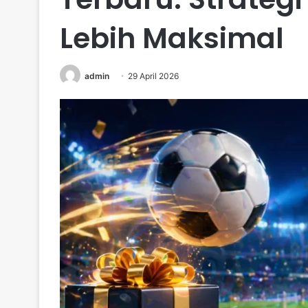
Lebih Maksimal
admin
29 April 2026