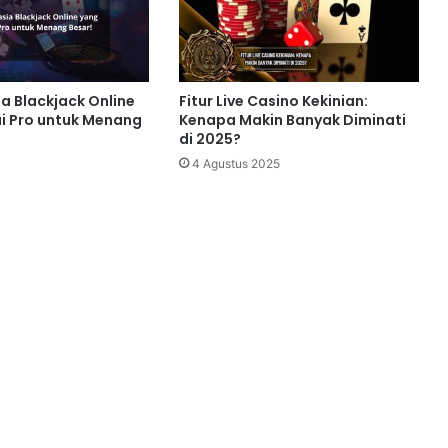
ia Blackjack Online
Fitur Live Casino Kekinian:
i Pro untuk Menang
Kenapa Makin Banyak Diminati
di 2025?
4 Agustus 2025