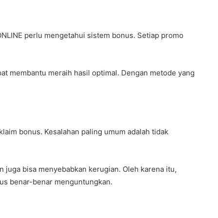
ONLINE perlu mengetahui sistem bonus. Setiap promo
pat membantu meraih hasil optimal. Dengan metode yang
klaim bonus. Kesalahan paling umum adalah tidak
n juga bisa menyebabkan kerugian. Oleh karena itu,
bonus benar-benar menguntungkan.