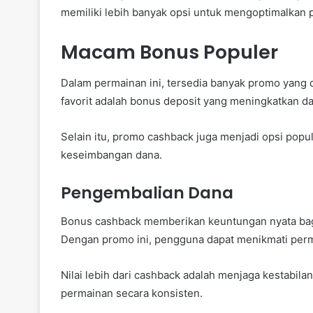
memiliki lebih banyak opsi untuk mengoptimalkan 
Macam Bonus Populer
Dalam permainan ini, tersedia banyak promo yang 
favorit adalah bonus deposit yang meningkatkan da
Selain itu, promo cashback juga menjadi opsi popu
keseimbangan dana.
Pengembalian Dana
Bonus cashback memberikan keuntungan nyata bagi
Dengan promo ini, pengguna dapat menikmati perma
Nilai lebih dari cashback adalah menjaga kestabil
permainan secara konsisten.