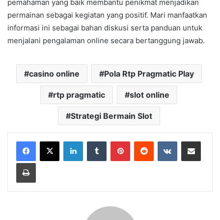
pemahaman yang baik membantu penikmat menjadikan
permainan sebagai kegiatan yang positif. Mari manfaatkan
informasi ini sebagai bahan diskusi serta panduan untuk
menjalani pengalaman online secara bertanggung jawab.
casino online
Pola Rtp Pragmatic Play
rtp pragmatic
slot online
Strategi Bermain Slot
LinkedIn
Tumblr
Pinterest
Reddit
VKontakte
Share via Email
Print