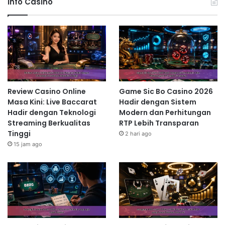
Info Casino
Review Casino Online
Game Sic Bo Casino 2026
Masa Kini: Live Baccarat
Hadir dengan Sistem
Hadir dengan Teknologi
Modern dan Perhitungan
Streaming Berkualitas
RTP Lebih Transparan
Tinggi
2 hari ago
15 jam ago