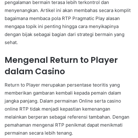
pengalaman bermain terasa lebih terkontrol dan
menyenangkan. Artikel ini akan membahas secara komplit
bagaimana membaca pola RTP Pragmatic Play alasan
mengapa topik ini penting hingga cara menyikapinya
dengan bijak sebagai bagian dari strategi bermain yang
sehat.
Mengenal Return to Player
dalam Casino
Return to Player merupakan persentase teoritis yang
memberikan gambaran kembali kepada pemain dalam
jangka panjang. Dalam permainan Online serta casino
online RTP tidak menjadi kepastian kemenangan
melainkan berperan sebagai referensi tambahan. Dengan
pemahaman mengenai RTP penikmat dapat menikmati
permainan secara lebih tenang.