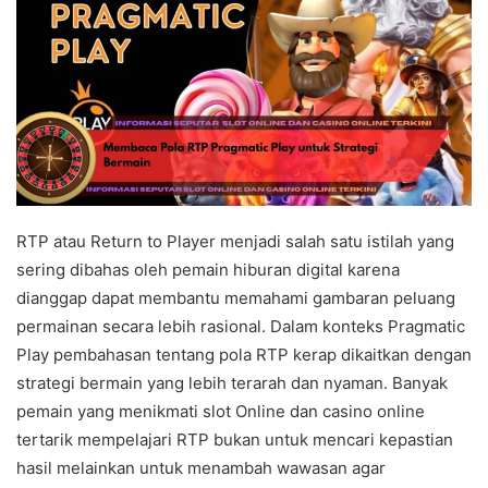
RTP atau Return to Player menjadi salah satu istilah yang
sering dibahas oleh pemain hiburan digital karena
dianggap dapat membantu memahami gambaran peluang
permainan secara lebih rasional. Dalam konteks Pragmatic
Play pembahasan tentang pola RTP kerap dikaitkan dengan
strategi bermain yang lebih terarah dan nyaman. Banyak
pemain yang menikmati slot Online dan casino online
tertarik mempelajari RTP bukan untuk mencari kepastian
hasil melainkan untuk menambah wawasan agar