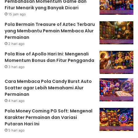
Pembahasan Momentum Game dan
Fitur Menarik yang Banyak Dicari
15 jam ago
Pola Bermain Treasure of Aztec Terbaru
yang Membantu Pemain Membaca Alur
Permainan
2 hari ago
Pola Rise of Apollo Hari Ini: Mengenali
Momentum Bonus dan Fitur Pengganda
3 hari ago
Cara Membaca Pola Candy Burst Auto
Scatter agar Lebih Memahami Alur
Permainan
4 hari ago
Pola Money Coming PG Soft: Mengenal
Karakter Permainan dan Variasi
Putaran Hari Ini
5 hari ago