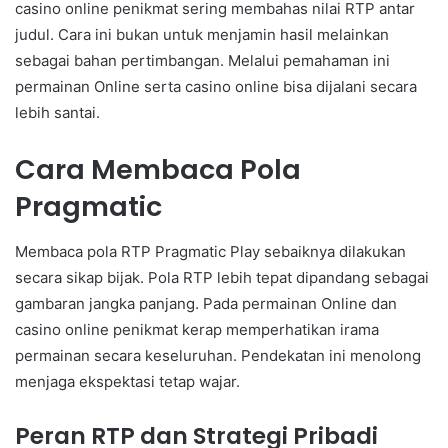
casino online penikmat sering membahas nilai RTP antar
judul. Cara ini bukan untuk menjamin hasil melainkan
sebagai bahan pertimbangan. Melalui pemahaman ini
permainan Online serta casino online bisa dijalani secara
lebih santai.
Cara Membaca Pola
Pragmatic
Membaca pola RTP Pragmatic Play sebaiknya dilakukan
secara sikap bijak. Pola RTP lebih tepat dipandang sebagai
gambaran jangka panjang. Pada permainan Online dan
casino online penikmat kerap memperhatikan irama
permainan secara keseluruhan. Pendekatan ini menolong
menjaga ekspektasi tetap wajar.
Peran RTP dan Strategi Pribadi