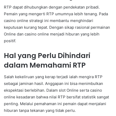
RTP dapat dihubungkan dengan pendekatan pribadi.
Pemain yang mengerti RTP umumnya lebih tenang. Pada
casino online strategi ini membantu menghindari
keputusan kurang tepat. Dengan sikap rasional permainan
Online dan casino online menjadi hiburan yang lebih
positif.
Hal yang Perlu Dihindari
dalam Memahami RTP
Salah kekeliruan yang kerap terjadi ialah mengira RTP
sebagai jaminan hasil. Anggapan ini bisa menimbulkan
ekspektasi berlebihan. Dalam slot Online serta casino
online kesadaran bahwa nilai RTP bersifat statistik sangat
penting. Melalui pemahaman ini pemain dapat menjalani
hiburan tanpa tekanan yang tidak perlu.