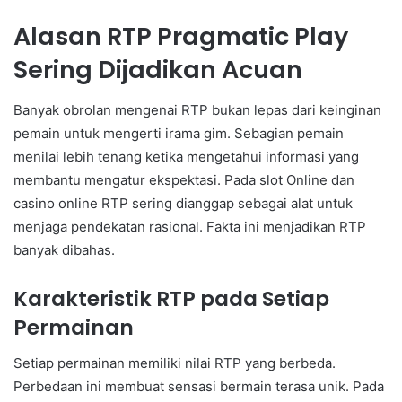
Alasan RTP Pragmatic Play
Sering Dijadikan Acuan
Banyak obrolan mengenai RTP bukan lepas dari keinginan
pemain untuk mengerti irama gim. Sebagian pemain
menilai lebih tenang ketika mengetahui informasi yang
membantu mengatur ekspektasi. Pada slot Online dan
casino online RTP sering dianggap sebagai alat untuk
menjaga pendekatan rasional. Fakta ini menjadikan RTP
banyak dibahas.
Karakteristik RTP pada Setiap
Permainan
Setiap permainan memiliki nilai RTP yang berbeda.
Perbedaan ini membuat sensasi bermain terasa unik. Pada