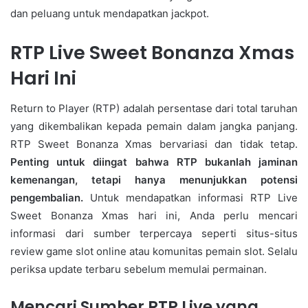
dan peluang untuk mendapatkan jackpot.
RTP Live Sweet Bonanza Xmas
Hari Ini
Return to Player (RTP) adalah persentase dari total taruhan
yang dikembalikan kepada pemain dalam jangka panjang.
RTP Sweet Bonanza Xmas bervariasi dan tidak tetap.
Penting untuk diingat bahwa RTP bukanlah jaminan
kemenangan, tetapi hanya menunjukkan potensi
pengembalian.
Untuk mendapatkan informasi RTP Live
Sweet Bonanza Xmas hari ini, Anda perlu mencari
informasi dari sumber terpercaya seperti situs-situs
review game slot online atau komunitas pemain slot. Selalu
periksa update terbaru sebelum memulai permainan.
Mencari Sumber RTP Live yang