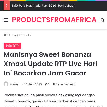
Info Pola Pragmatic Play 2026: Pembahasan Momentum Game dan Fitur Menarik yang Banyak Dicari
PRODUCTSFROMAFRICA
Menu
S
Home
/
Info RTP
Info RTP
Manisnya Sweet Bonanza
Xmas! Update RTP Live Hari
Ini Bocorkan Jam Gacor
admin
13 Juni 2025
1
3 minutes read
Pecinta slot online pasti sudah tidak asing lagi dengan
Sweet Bonanza, game slot yang terkenal dengan tema