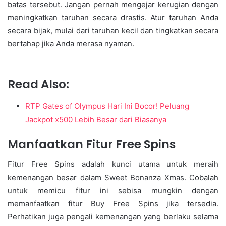
batas tersebut. Jangan pernah mengejar kerugian dengan
meningkatkan taruhan secara drastis. Atur taruhan Anda
secara bijak, mulai dari taruhan kecil dan tingkatkan secara
bertahap jika Anda merasa nyaman.
Read Also:
RTP Gates of Olympus Hari Ini Bocor! Peluang
Jackpot x500 Lebih Besar dari Biasanya
Manfaatkan Fitur Free Spins
Fitur Free Spins adalah kunci utama untuk meraih
kemenangan besar dalam Sweet Bonanza Xmas. Cobalah
untuk memicu fitur ini sebisa mungkin dengan
memanfaatkan fitur Buy Free Spins jika tersedia.
Perhatikan juga pengali kemenangan yang berlaku selama