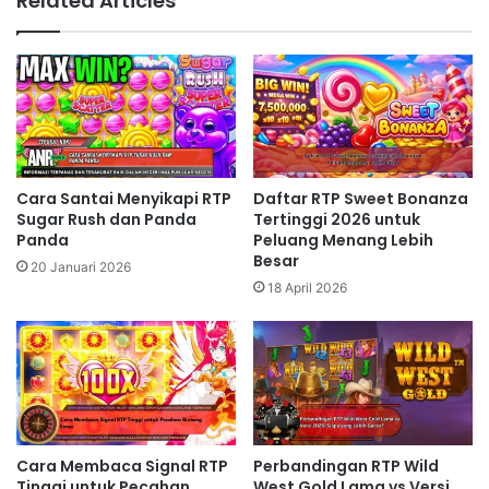
Related Articles
Cara Santai Menyikapi RTP
Daftar RTP Sweet Bonanza
Sugar Rush dan Panda
Tertinggi 2026 untuk
Panda
Peluang Menang Lebih
Besar
20 Januari 2026
18 April 2026
Cara Membaca Signal RTP
Perbandingan RTP Wild
Tinggi untuk Pecahan
West Gold Lama vs Versi