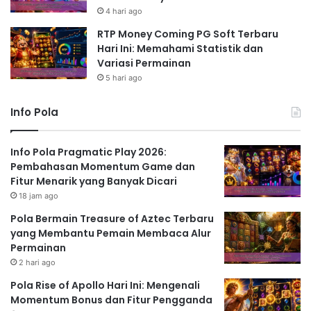
4 hari ago
RTP Money Coming PG Soft Terbaru
Hari Ini: Memahami Statistik dan
Variasi Permainan
5 hari ago
Info Pola
Info Pola Pragmatic Play 2026:
Pembahasan Momentum Game dan
Fitur Menarik yang Banyak Dicari
18 jam ago
Pola Bermain Treasure of Aztec Terbaru
yang Membantu Pemain Membaca Alur
Permainan
2 hari ago
Pola Rise of Apollo Hari Ini: Mengenali
Momentum Bonus dan Fitur Pengganda