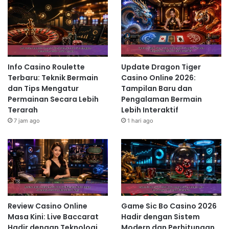
Info Casino Roulette
Update Dragon Tiger
Terbaru: Teknik Bermain
Casino Online 2026:
dan Tips Mengatur
Tampilan Baru dan
Permainan Secara Lebih
Pengalaman Bermain
Terarah
Lebih Interaktif
7 jam ago
1 hari ago
Review Casino Online
Game Sic Bo Casino 2026
Masa Kini: Live Baccarat
Hadir dengan Sistem
Hadir dengan Teknologi
Modern dan Perhitungan