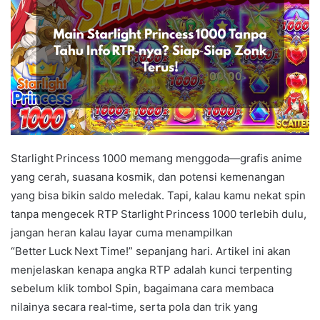
Starlight Princess 1000 memang menggoda—grafis anime
yang cerah, suasana kosmik, dan potensi kemenangan
yang bisa bikin saldo meledak. Tapi, kalau kamu nekat spin
tanpa mengecek RTP Starlight Princess 1000 terlebih dulu,
jangan heran kalau layar cuma menampilkan
“Better Luck Next Time!” sepanjang hari. Artikel ini akan
menjelaskan kenapa angka RTP adalah kunci terpenting
sebelum klik tombol Spin, bagaimana cara membaca
nilainya secara real‑time, serta pola dan trik yang