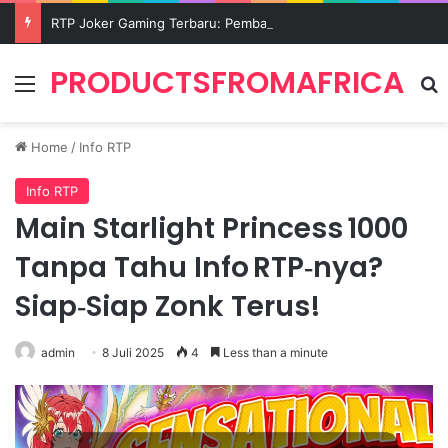
RTP Joker Gaming Terbaru: Pembahasan Statistik Slot Modern untuk Memahami Gameplay Lebih Baik
PRODUCTSFROMAFRICA
Menu
S
Home
/
Info RTP
Info RTP
Main Starlight Princess 1000
Tanpa Tahu Info RTP‑nya?
Siap‑Siap Zonk Terus!
admin
8 Juli 2025
4
Less than a minute