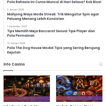
Pola Rahasia Ini Cuma Muncul di Hari Selasa? Kok Bisa!
5 Januari 2026
Mahjong Ways Mode Streak: Trik Mengatur Spin agar
Peluang Menang Lebih Konsisten
1 Desember 2025
Tips Memilih Meja Baccarat Sesuai Tipe Player dan
Pola Permainan
10 Januari 2026
Pola The Dog House Modal Tipis yang Sering Berujung
Kejutan
Info Casino