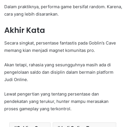
Dalam praktiknya, performa game bersifat random. Karena,
cara yang lebih disarankan.
Akhir Kata
Secara singkat, persentase fantastis pada Goblin’s Cave
memang kian menjadi magnet komunitas pro.
Akan tetapi, rahasia yang sesungguhnya masih ada di
pengelolaan saldo dan disiplin dalam bermain platform
Judi Online.
Lewat pengertian yang tentang persentase dan
pendekatan yang terukur, hunter mampu merasakan
proses gameplay yang terkontrol.