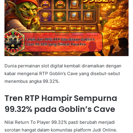
Dunia permainan slot digital kembali diramaikan dengan
kabar mengenai RTP Goblin’s Cave yang disebut-sebut
menembus angka 99.32%.
Tren RTP Hampir Sempurna
99.32% pada Goblin’s Cave
Nilai Return To Player 99.32% pasti berubah menjadi
sorotan hangat dalam komunitas platform Judi Online.