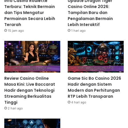
Info Casino Roulette
Update Dragon Tiger
Terbaru: Teknik Bermain
Casino Online 2026:
dan Tips Mengatur
Tampilan Baru dan
Permainan Secara Lebih
Pengalaman Bermain
Terarah
Lebih Interaktif
15 jam ago
1 hari ago
Review Casino Online
Game Sic Bo Casino 2026
Masa Kini: Live Baccarat
Hadir dengan Sistem
Hadir dengan Teknologi
Modern dan Perhitungan
Streaming Berkualitas
RTP Lebih Transparan
Tinggi
4 hari ago
2 hari ago