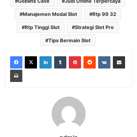
Goblins Cave
Judi Online Terpercaya
Manajemen Modal Slot
Rtp 99 32
Rtp Tinggi Slot
Strategi Slot Pro
Tips Bermain Slot
LinkedIn
Tumblr
Pinterest
Reddit
VKontakte
Share via Email
Print