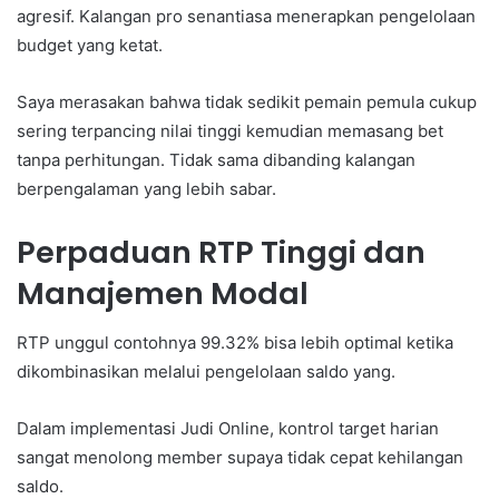
agresif. Kalangan pro senantiasa menerapkan pengelolaan
budget yang ketat.
Saya merasakan bahwa tidak sedikit pemain pemula cukup
sering terpancing nilai tinggi kemudian memasang bet
tanpa perhitungan. Tidak sama dibanding kalangan
berpengalaman yang lebih sabar.
Perpaduan RTP Tinggi dan
Manajemen Modal
RTP unggul contohnya 99.32% bisa lebih optimal ketika
dikombinasikan melalui pengelolaan saldo yang.
Dalam implementasi Judi Online, kontrol target harian
sangat menolong member supaya tidak cepat kehilangan
saldo.