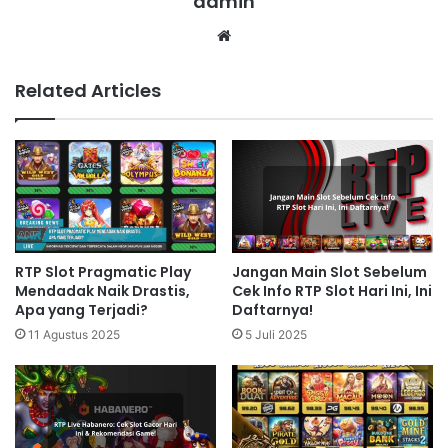
admin
We
bsi
te
Related Articles
RTP Slot Pragmatic Play
Jangan Main Slot Sebelum
Mendadak Naik Drastis,
Cek Info RTP Slot Hari Ini, Ini
Apa yang Terjadi?
Daftarnya!
11 Agustus 2025
5 Juli 2025