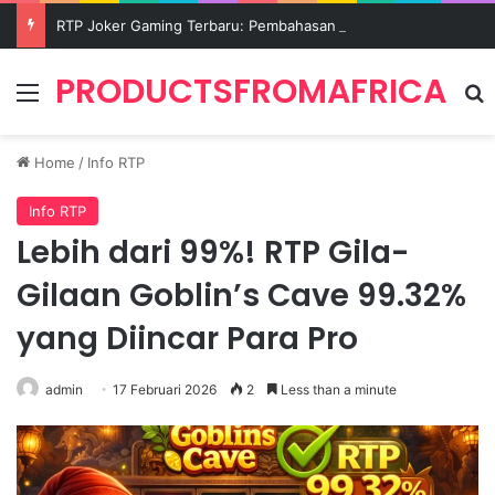
RTP Joker Gaming Terbaru: Pembahasan Statistik Slot Modern untuk Memahami Gameplay Lebih Baik
PRODUCTSFROMAFRICA
Menu
S
Home
/
Info RTP
Info RTP
Lebih dari 99%! RTP Gila-
Gilaan Goblin’s Cave 99.32%
yang Diincar Para Pro
admin
17 Februari 2026
2
Less than a minute