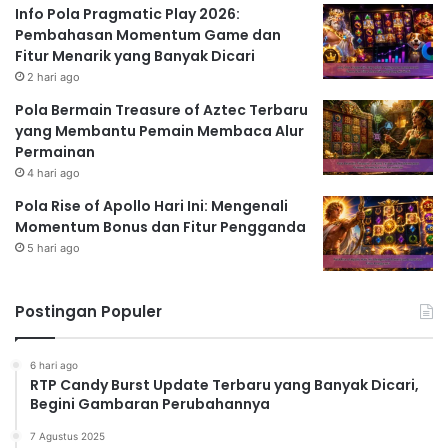
Info Pola Pragmatic Play 2026:
Pembahasan Momentum Game dan
Fitur Menarik yang Banyak Dicari
2 hari ago
Pola Bermain Treasure of Aztec Terbaru
yang Membantu Pemain Membaca Alur
Permainan
4 hari ago
Pola Rise of Apollo Hari Ini: Mengenali
Momentum Bonus dan Fitur Pengganda
5 hari ago
Postingan Populer
6 hari ago
RTP Candy Burst Update Terbaru yang Banyak Dicari,
Begini Gambaran Perubahannya
7 Agustus 2025