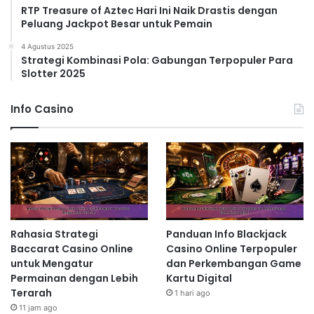
RTP Treasure of Aztec Hari Ini Naik Drastis dengan
Peluang Jackpot Besar untuk Pemain
4 Agustus 2025
Strategi Kombinasi Pola: Gabungan Terpopuler Para
Slotter 2025
Info Casino
Rahasia Strategi
Panduan Info Blackjack
Baccarat Casino Online
Casino Online Terpopuler
untuk Mengatur
dan Perkembangan Game
Permainan dengan Lebih
Kartu Digital
Terarah
1 hari ago
11 jam ago