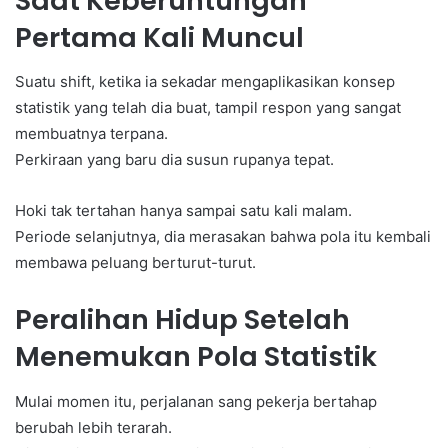
Saat Keberuntungan
Pertama Kali Muncul
Suatu shift, ketika ia sekadar mengaplikasikan konsep
statistik yang telah dia buat, tampil respon yang sangat
membuatnya terpana.
Perkiraan yang baru dia susun rupanya tepat.
Hoki tak tertahan hanya sampai satu kali malam.
Periode selanjutnya, dia merasakan bahwa pola itu kembali
membawa peluang berturut-turut.
Peralihan Hidup Setelah
Menemukan Pola Statistik
Mulai momen itu, perjalanan sang pekerja bertahap
berubah lebih terarah.