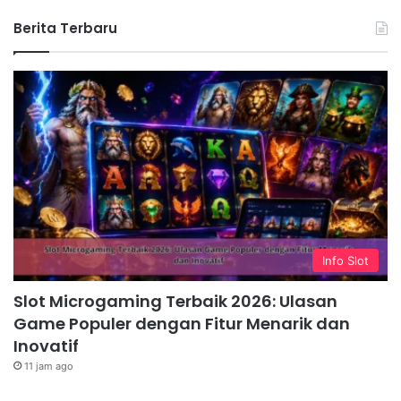
Berita Terbaru
Info Slot
Slot Microgaming Terbaik 2026: Ulasan
Game Populer dengan Fitur Menarik dan
Inovatif
11 jam ago