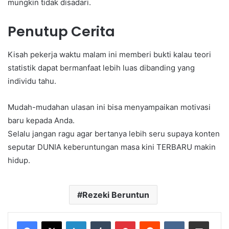
mungkin tidak disadari.
Penutup Cerita
Kisah pekerja waktu malam ini memberi bukti kalau teori
statistik dapat bermanfaat lebih luas dibanding yang
individu tahu.
Mudah-mudahan ulasan ini bisa menyampaikan motivasi
baru kepada Anda.
Selalu jangan ragu agar bertanya lebih seru supaya konten
seputar DUNIA keberuntungan masa kini TERBARU makin
hidup.
Rezeki Beruntun
LinkedIn
Tumblr
Pinterest
Reddit
VKontakte
Share via Email