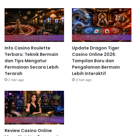
Info Casino Roulette
Update Dragon Tiger
Terbaru: Teknik Bermain
Casino Online 2026:
dan Tips Mengatur
Tampilan Baru dan
Permainan Secara Lebih
Pengalaman Bermain
Terarah
Lebih Interaktif
2 hari ago
3 hari ago
Review Casino Online