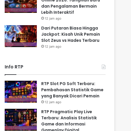
dan Pengalaman Bermain
Lebih Interaktif
12 jam ago
Dari Putaran Biasa Hingga
Jackpot: Kisah Unik Pemain
Slot Zeus vs Hades Terbaru
12 jam ago
Info RTP
RTP Slot PG Soft Terbaru:
Pembahasan Statistik Game
yang Banyak Dicari Pemain
12 jam ago
RTP Pragmatic Play Live
Terbaru: Analisis Statistik
Game dan Informasi
Gameplay Digital