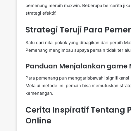
pemenang meraih maxwin. Beberapa bercerita jika 
strategi efektif.
Strategi Teruji Para Pem
Satu dari nilai pokok yang dibagikan dari peraih M
Pemenang mengimbau supaya pemain tidak terlal
Panduan Menjalankan game M
Para pemenang pun menggarisbawahi signifikansi
Melalui metode ini, pemain bisa memutuskan stra
kemenangan.
Cerita Inspiratif Tenta
Online