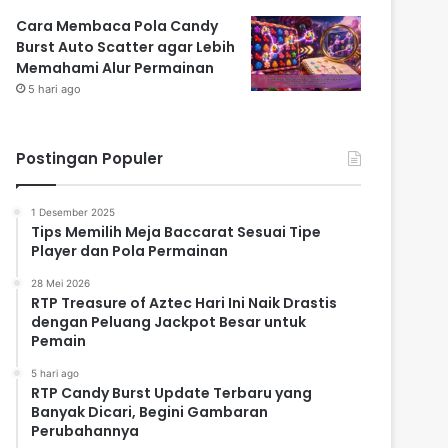
Cara Membaca Pola Candy
Burst Auto Scatter agar Lebih
Memahami Alur Permainan
5 hari ago
Postingan Populer
1 Desember 2025
Tips Memilih Meja Baccarat Sesuai Tipe
Player dan Pola Permainan
28 Mei 2026
RTP Treasure of Aztec Hari Ini Naik Drastis
dengan Peluang Jackpot Besar untuk
Pemain
5 hari ago
RTP Candy Burst Update Terbaru yang
Banyak Dicari, Begini Gambaran
Perubahannya