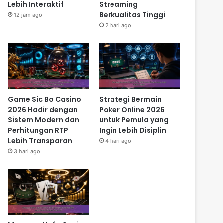
Lebih Interaktif
Streaming
Berkualitas Tinggi
12 jam ago
2 hari ago
Game Sic Bo Casino
Strategi Bermain
2026 Hadir dengan
Poker Online 2026
Sistem Modern dan
untuk Pemula yang
Perhitungan RTP
Ingin Lebih Disiplin
Lebih Transparan
4 hari ago
3 hari ago