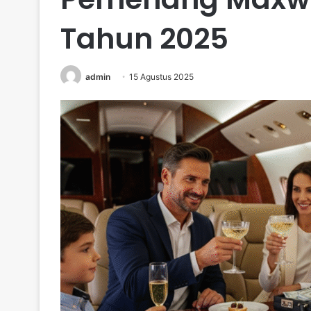
Tahun 2025
admin
15 Agustus 2025