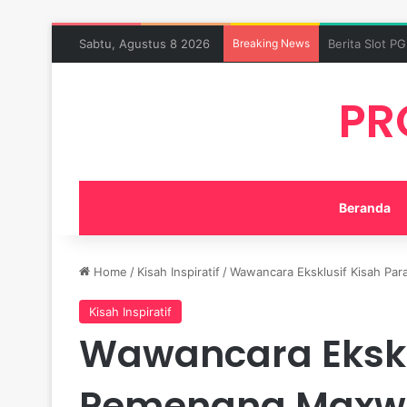
Sabtu, Agustus 8 2026
Breaking News
RTP Slot PG S
PR
Beranda
Home
/
Kisah Inspiratif
/
Wawancara Eksklusif Kisah Pa
Kisah Inspiratif
Wawancara Ekskl
Pemenang Maxwin