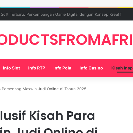
oft Terbaru: Pembahasan Statistik Game yang Banyak Dicari Pemain
ODUCTSFROMAFR
Info Slot
Info RTP
Info Pola
Info Casino
Kisah Inspi
ra Pemenang Maxwin Judi Online di Tahun 2025
usif Kisah Para
 Judi Online di