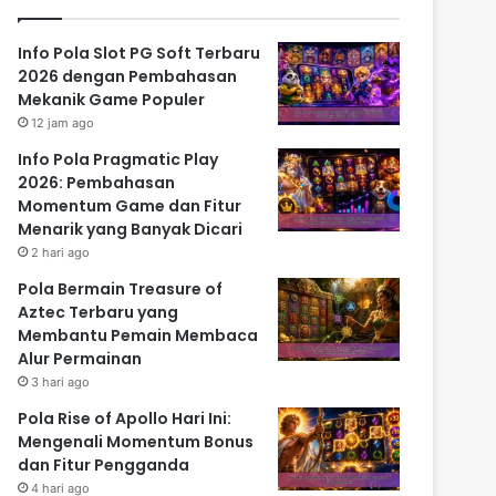
Info Pola Slot PG Soft Terbaru
2026 dengan Pembahasan
Mekanik Game Populer
12 jam ago
Info Pola Pragmatic Play
2026: Pembahasan
Momentum Game dan Fitur
Menarik yang Banyak Dicari
2 hari ago
Pola Bermain Treasure of
Aztec Terbaru yang
Membantu Pemain Membaca
Alur Permainan
3 hari ago
Pola Rise of Apollo Hari Ini:
Mengenali Momentum Bonus
dan Fitur Pengganda
4 hari ago