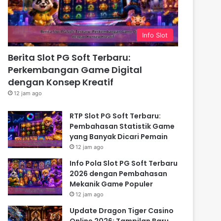
Info Slot
Berita Slot PG Soft Terbaru:
Perkembangan Game Digital
dengan Konsep Kreatif
12 jam ago
RTP Slot PG Soft Terbaru:
Pembahasan Statistik Game
yang Banyak Dicari Pemain
12 jam ago
Info Pola Slot PG Soft Terbaru
2026 dengan Pembahasan
Mekanik Game Populer
12 jam ago
Update Dragon Tiger Casino
Online 2026: Tampilan Baru