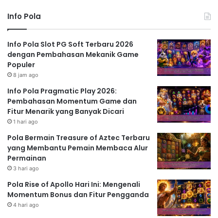
Info Pola
Info Pola Slot PG Soft Terbaru 2026
dengan Pembahasan Mekanik Game
Populer
8 jam ago
Info Pola Pragmatic Play 2026:
Pembahasan Momentum Game dan
Fitur Menarik yang Banyak Dicari
1 hari ago
Pola Bermain Treasure of Aztec Terbaru
yang Membantu Pemain Membaca Alur
Permainan
3 hari ago
Pola Rise of Apollo Hari Ini: Mengenali
Momentum Bonus dan Fitur Pengganda
4 hari ago