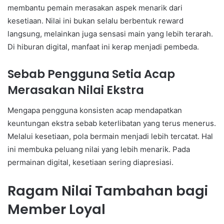
membantu pemain merasakan aspek menarik dari
kesetiaan. Nilai ini bukan selalu berbentuk reward
langsung, melainkan juga sensasi main yang lebih terarah.
Di hiburan digital, manfaat ini kerap menjadi pembeda.
Sebab Pengguna Setia Acap
Merasakan Nilai Ekstra
Mengapa pengguna konsisten acap mendapatkan
keuntungan ekstra sebab keterlibatan yang terus menerus.
Melalui kesetiaan, pola bermain menjadi lebih tercatat. Hal
ini membuka peluang nilai yang lebih menarik. Pada
permainan digital, kesetiaan sering diapresiasi.
Ragam Nilai Tambahan bagi
Member Loyal