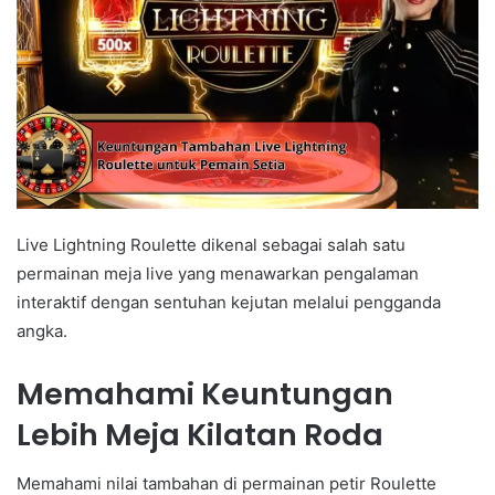
Live Lightning Roulette dikenal sebagai salah satu
permainan meja live yang menawarkan pengalaman
interaktif dengan sentuhan kejutan melalui pengganda
angka.
Memahami Keuntungan
Lebih Meja Kilatan Roda
Memahami nilai tambahan di permainan petir Roulette