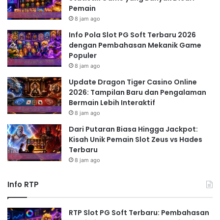
Pemain
8 jam ago
Info Pola Slot PG Soft Terbaru 2026
dengan Pembahasan Mekanik Game
Populer
8 jam ago
Update Dragon Tiger Casino Online
2026: Tampilan Baru dan Pengalaman
Bermain Lebih Interaktif
8 jam ago
Dari Putaran Biasa Hingga Jackpot:
Kisah Unik Pemain Slot Zeus vs Hades
Terbaru
8 jam ago
Info RTP
RTP Slot PG Soft Terbaru: Pembahasan