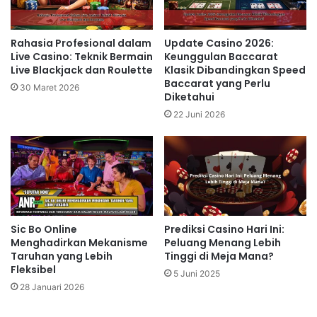
Rahasia Profesional dalam
Update Casino 2026:
Live Casino: Teknik Bermain
Keunggulan Baccarat
Live Blackjack dan Roulette
Klasik Dibandingkan Speed
Baccarat yang Perlu
30 Maret 2026
Diketahui
22 Juni 2026
Sic Bo Online
Prediksi Casino Hari Ini:
Menghadirkan Mekanisme
Peluang Menang Lebih
Taruhan yang Lebih
Tinggi di Meja Mana?
Fleksibel
5 Juni 2025
28 Januari 2026