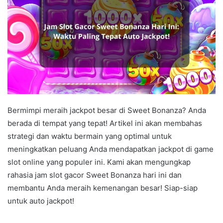
Bermimpi meraih jackpot besar di Sweet Bonanza? Anda
berada di tempat yang tepat! Artikel ini akan membahas
strategi dan waktu bermain yang optimal untuk
meningkatkan peluang Anda mendapatkan jackpot di game
slot online yang populer ini. Kami akan mengungkap
rahasia jam slot gacor Sweet Bonanza hari ini dan
membantu Anda meraih kemenangan besar! Siap-siap
untuk auto jackpot!