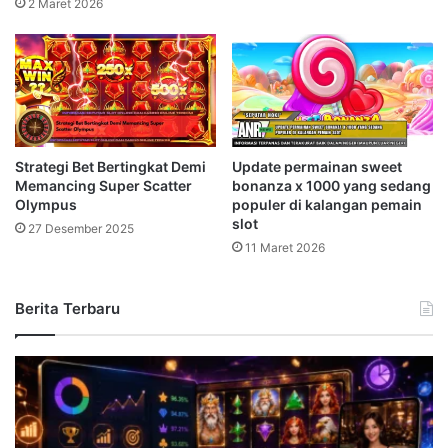
2 Maret 2026
Strategi Bet Bertingkat Demi
Update permainan sweet
Memancing Super Scatter
bonanza x 1000 yang sedang
Olympus
populer di kalangan pemain
slot
27 Desember 2025
11 Maret 2026
Berita Terbaru