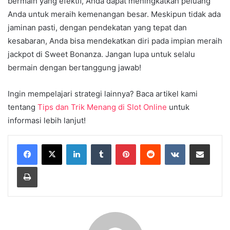
bermain yang efektif, Anda dapat meningkatkan peluang
Anda untuk meraih kemenangan besar. Meskipun tidak ada
jaminan pasti, dengan pendekatan yang tepat dan
kesabaran, Anda bisa mendekatkan diri pada impian meraih
jackpot di Sweet Bonanza. Jangan lupa untuk selalu
bermain dengan bertanggung jawab!
Ingin mempelajari strategi lainnya? Baca artikel kami
tentang
Tips dan Trik Menang di Slot Online
untuk
informasi lebih lanjut!
LinkedIn
Tumblr
Pinterest
Reddit
VKontakte
Share via Email
Print