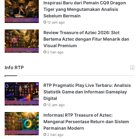
Inspirasi Baru dari Pemain CQ9 Dragon
Tiger yang Mengutamakan Analisis
Sebelum Bermain
12 jam ago
Review Treasure of Aztec 2026: Slot
Bertema Aztec dengan Fitur Menarik dan
Visual Premium
2 hari ago
Info RTP
RTP Pragmatic Play Live Terbaru: Analisis
Statistik Game dan Informasi Gameplay
Digital
12 jam ago
Informasi RTP Treasure of Aztec:
Mengenal Persentase Return dan Sistem
Permainan Modern
2 hari ago