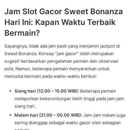
Jam Slot Gacor Sweet Bonanza
Hari Ini: Kapan Waktu Terbaik
Bermain?
Sayangnya, tidak ada jam pasti yang menjamin jackpot di
Sweet Bonanza. Konsep “jam gacor” lebih merupakan
sugesti berdasarkan pengalaman pemain dan observasi
pola. Namun, beberapa pemain menyarankan untuk
mencoba bermain pada waktu-waktu berikut:
Siang hari (12.00 – 15.00 WIB):
Beberapa pemain
melaporkan keberuntungan lebih tinggi pada jam-jam
siang hari.
Malam hari (21.00 – 00.00 WIB):
Jam-jam malam juga
sering dianggap sebagai waktu gacor oleh sebagian