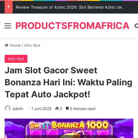
Review Treasure of Aztec 2026: Slot Bertema Aztec dengan Fitur Menarik dan Visual Premium
PRODUCTSFROMAFRICA
Menu
Home
/
Info Slot
Info Slot
Jam Slot Gacor Sweet
Bonanza Hari Ini: Waktu Paling
Tepat Auto Jackpot!
admin
1 Juni 2025
3
3 minutes read