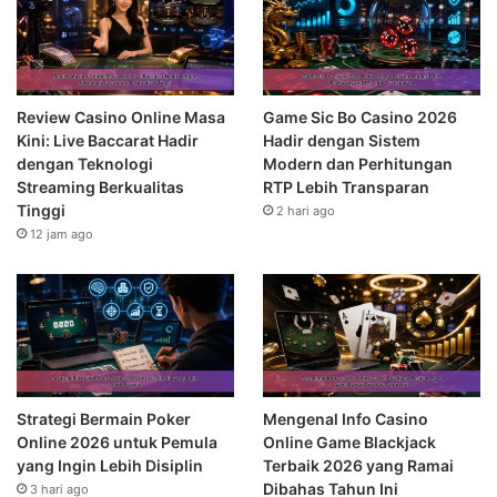
Review Casino Online Masa
Game Sic Bo Casino 2026
Kini: Live Baccarat Hadir
Hadir dengan Sistem
dengan Teknologi
Modern dan Perhitungan
Streaming Berkualitas
RTP Lebih Transparan
Tinggi
2 hari ago
12 jam ago
Strategi Bermain Poker
Mengenal Info Casino
Online 2026 untuk Pemula
Online Game Blackjack
yang Ingin Lebih Disiplin
Terbaik 2026 yang Ramai
Dibahas Tahun Ini
3 hari ago