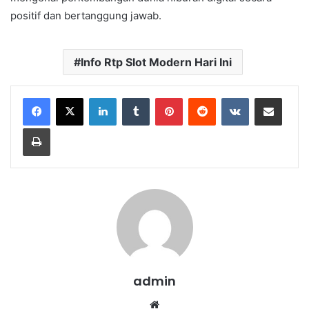
positif dan bertanggung jawab.
Info Rtp Slot Modern Hari Ini
LinkedIn
Tumblr
Pinterest
Reddit
VKontakte
Share via Email
Print
admin
We