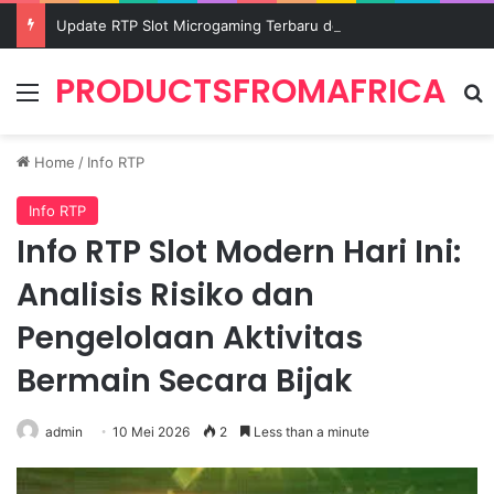
Update RTP Slot Microgaming Terbaru dengan Informasi Game Favorit Pemain Online
PRODUCTSFROMAFRICA
Menu
S
Home
/
Info RTP
Info RTP
Info RTP Slot Modern Hari Ini:
Analisis Risiko dan
Pengelolaan Aktivitas
Bermain Secara Bijak
admin
10 Mei 2026
2
Less than a minute