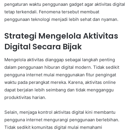
pengaturan waktu penggunaan gadget agar aktivitas digital
tetap terkendali. Fenomena tersebut membuat
penggunaan teknologi menjadi lebih sehat dan nyaman.
Strategi Mengelola Aktivitas
Digital Secara Bijak
Mengelola aktivitas dianggap sebagai langkah penting
dalam penggunaan hiburan digital modern. Tidak sedikit
pengguna internet mulai menggunakan fitur pengingat
waktu pada perangkat mereka. Karena, aktivitas online
dapat berjalan lebih seimbang dan tidak mengganggu
produktivitas harian.
Selain, menjaga kontrol aktivitas digital kini membantu
pengguna internet mengurangi penggunaan berlebihan.
Tidak sedikit komunitas digital mulai memahami