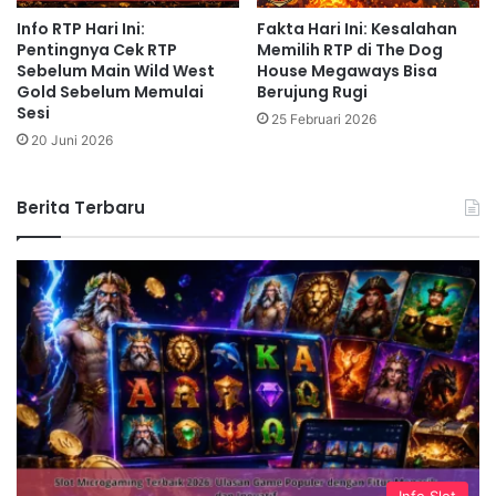
Info RTP Hari Ini:
Fakta Hari Ini: Kesalahan
Pentingnya Cek RTP
Memilih RTP di The Dog
Sebelum Main Wild West
House Megaways Bisa
Gold Sebelum Memulai
Berujung Rugi
Sesi
25 Februari 2026
20 Juni 2026
Berita Terbaru