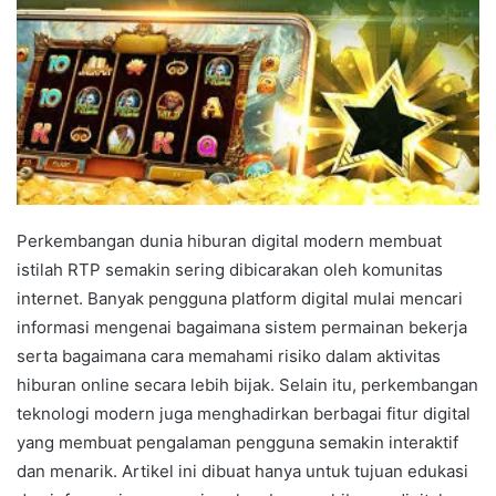
Perkembangan dunia hiburan digital modern membuat
istilah RTP semakin sering dibicarakan oleh komunitas
internet. Banyak pengguna platform digital mulai mencari
informasi mengenai bagaimana sistem permainan bekerja
serta bagaimana cara memahami risiko dalam aktivitas
hiburan online secara lebih bijak. Selain itu, perkembangan
teknologi modern juga menghadirkan berbagai fitur digital
yang membuat pengalaman pengguna semakin interaktif
dan menarik. Artikel ini dibuat hanya untuk tujuan edukasi