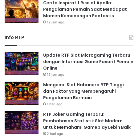
Cerita Inspiratif Rise of Apollo:
Pengalaman Pemain Saat Mendapat
Momen Kemenangan Fantastis
12 jam ago
Info RTP
Update RTP Slot Microgaming Terbaru
dengan Informasi Game Favorit Pemain
Online
12 jam ago
Mengenal Slot Habanero RTP Tinggi
dan Faktor yang Mempengaruhi
Pengalaman Bermain
1 hari ago
RTP Joker Gaming Terbaru:
Pembahasan Statistik Slot Modern
untuk Memahami Gameplay Lebih Baik
2 hari ago