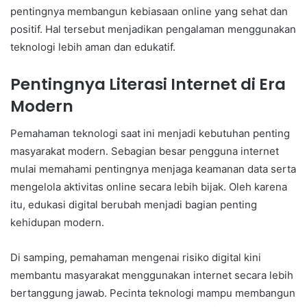
pentingnya membangun kebiasaan online yang sehat dan
positif. Hal tersebut menjadikan pengalaman menggunakan
teknologi lebih aman dan edukatif.
Pentingnya Literasi Internet di Era
Modern
Pemahaman teknologi saat ini menjadi kebutuhan penting
masyarakat modern. Sebagian besar pengguna internet
mulai memahami pentingnya menjaga keamanan data serta
mengelola aktivitas online secara lebih bijak. Oleh karena
itu, edukasi digital berubah menjadi bagian penting
kehidupan modern.
Di samping, pemahaman mengenai risiko digital kini
membantu masyarakat menggunakan internet secara lebih
bertanggung jawab. Pecinta teknologi mampu membangun