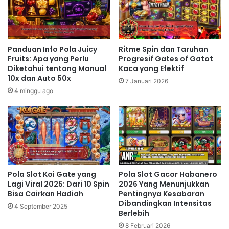
Panduan Info Pola Juicy
Ritme Spin dan Taruhan
Fruits: Apa yang Perlu
Progresif Gates of Gatot
Diketahui tentang Manual
Kaca yang Efektif
10x dan Auto 50x
7 Januari 2026
4 minggu ago
Pola Slot Koi Gate yang
Pola Slot Gacor Habanero
Lagi Viral 2025: Dari 10 Spin
2026 Yang Menunjukkan
Bisa Cairkan Hadiah
Pentingnya Kesabaran
Dibandingkan Intensitas
4 September 2025
Berlebih
8 Februari 2026