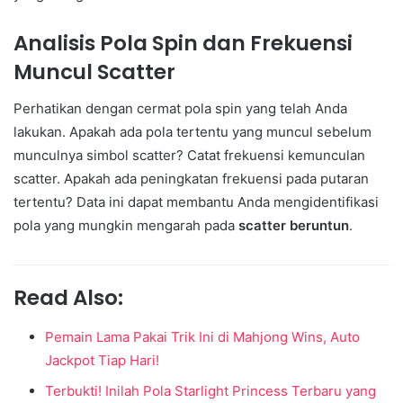
Analisis Pola Spin dan Frekuensi
Muncul Scatter
Perhatikan dengan cermat pola spin yang telah Anda
lakukan. Apakah ada pola tertentu yang muncul sebelum
munculnya simbol scatter? Catat frekuensi kemunculan
scatter. Apakah ada peningkatan frekuensi pada putaran
tertentu? Data ini dapat membantu Anda mengidentifikasi
pola yang mungkin mengarah pada
scatter beruntun
.
Read Also:
Pemain Lama Pakai Trik Ini di Mahjong Wins, Auto
Jackpot Tiap Hari!
Terbukti! Inilah Pola Starlight Princess Terbaru yang