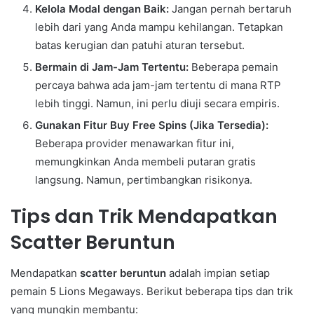
Kelola Modal dengan Baik:
Jangan pernah bertaruh
lebih dari yang Anda mampu kehilangan. Tetapkan
batas kerugian dan patuhi aturan tersebut.
Bermain di Jam-Jam Tertentu:
Beberapa pemain
percaya bahwa ada jam-jam tertentu di mana RTP
lebih tinggi. Namun, ini perlu diuji secara empiris.
Gunakan Fitur Buy Free Spins (Jika Tersedia):
Beberapa provider menawarkan fitur ini,
memungkinkan Anda membeli putaran gratis
langsung. Namun, pertimbangkan risikonya.
Tips dan Trik Mendapatkan
Scatter Beruntun
Mendapatkan
scatter beruntun
adalah impian setiap
pemain 5 Lions Megaways. Berikut beberapa tips dan trik
yang mungkin membantu: