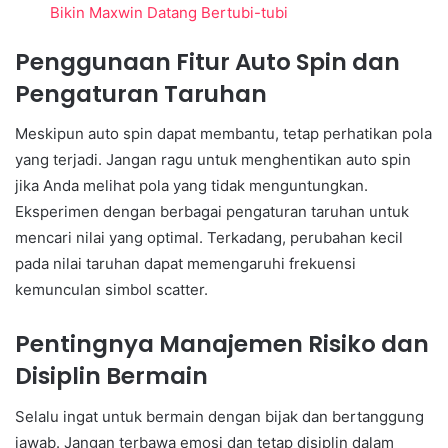
Bikin Maxwin Datang Bertubi-tubi
Penggunaan Fitur Auto Spin dan
Pengaturan Taruhan
Meskipun auto spin dapat membantu, tetap perhatikan pola
yang terjadi. Jangan ragu untuk menghentikan auto spin
jika Anda melihat pola yang tidak menguntungkan.
Eksperimen dengan berbagai pengaturan taruhan untuk
mencari nilai yang optimal. Terkadang, perubahan kecil
pada nilai taruhan dapat memengaruhi frekuensi
kemunculan simbol scatter.
Pentingnya Manajemen Risiko dan
Disiplin Bermain
Selalu ingat untuk bermain dengan bijak dan bertanggung
jawab. Jangan terbawa emosi dan tetap disiplin dalam