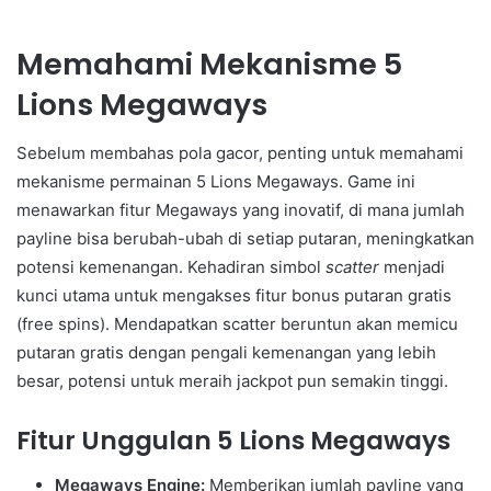
Memahami Mekanisme 5
Lions Megaways
Sebelum membahas pola gacor, penting untuk memahami
mekanisme permainan 5 Lions Megaways. Game ini
menawarkan fitur Megaways yang inovatif, di mana jumlah
payline bisa berubah-ubah di setiap putaran, meningkatkan
potensi kemenangan. Kehadiran simbol
scatter
menjadi
kunci utama untuk mengakses fitur bonus putaran gratis
(free spins). Mendapatkan scatter beruntun akan memicu
putaran gratis dengan pengali kemenangan yang lebih
besar, potensi untuk meraih jackpot pun semakin tinggi.
Fitur Unggulan 5 Lions Megaways
Megaways Engine:
Memberikan jumlah payline yang