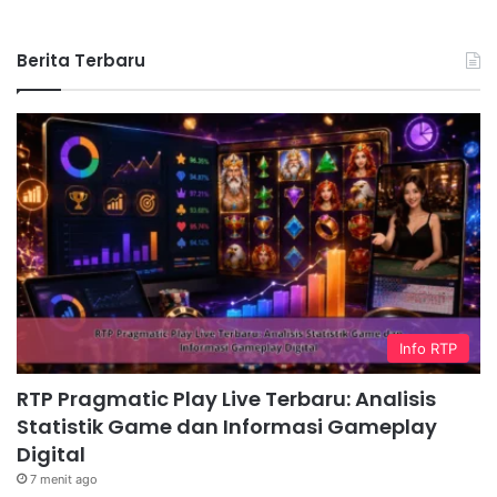
Berita Terbaru
Info RTP
RTP Pragmatic Play Live Terbaru: Analisis
Statistik Game dan Informasi Gameplay
Digital
7 menit ago