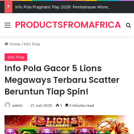
Info Pola Pragmatic Play 2026: Pembahasan Momentum Game dan Fitur Menarik yang Banyak Dicari
PRODUCTSFROMAFRICA
Menu
S
Home
/
Info Pola
Info Pola
Info Pola Gacor 5 Lions
Megaways Terbaru Scatter
Beruntun Tiap Spin!
admin
21 Juni 2025
1
3 minutes read