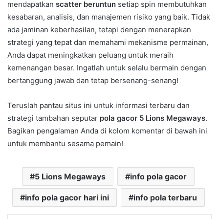
mendapatkan
scatter beruntun
setiap spin membutuhkan
kesabaran, analisis, dan manajemen risiko yang baik. Tidak
ada jaminan keberhasilan, tetapi dengan menerapkan
strategi yang tepat dan memahami mekanisme permainan,
Anda dapat meningkatkan peluang untuk meraih
kemenangan besar. Ingatlah untuk selalu bermain dengan
bertanggung jawab dan tetap bersenang-senang!
Teruslah pantau situs ini untuk informasi terbaru dan
strategi tambahan seputar
pola gacor 5 Lions Megaways
.
Bagikan pengalaman Anda di kolom komentar di bawah ini
untuk membantu sesama pemain!
5 Lions Megaways
info pola gacor
info pola gacor hari ini
info pola terbaru