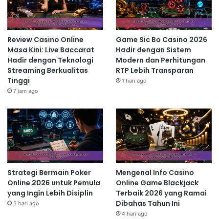
Review Casino Online
Game Sic Bo Casino 2026
Masa Kini: Live Baccarat
Hadir dengan Sistem
Hadir dengan Teknologi
Modern dan Perhitungan
Streaming Berkualitas
RTP Lebih Transparan
Tinggi
1 hari ago
7 jam ago
Strategi Bermain Poker
Mengenal Info Casino
Online 2026 untuk Pemula
Online Game Blackjack
yang Ingin Lebih Disiplin
Terbaik 2026 yang Ramai
Dibahas Tahun Ini
3 hari ago
4 hari ago