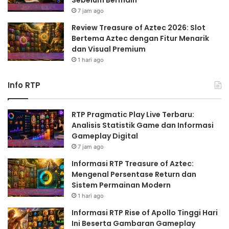
Sebelum Bermain
7 jam ago
Review Treasure of Aztec 2026: Slot
Bertema Aztec dengan Fitur Menarik
dan Visual Premium
1 hari ago
Info RTP
RTP Pragmatic Play Live Terbaru:
Analisis Statistik Game dan Informasi
Gameplay Digital
7 jam ago
Informasi RTP Treasure of Aztec:
Mengenal Persentase Return dan
Sistem Permainan Modern
1 hari ago
Informasi RTP Rise of Apollo Tinggi Hari
Ini Beserta Gambaran Gameplay