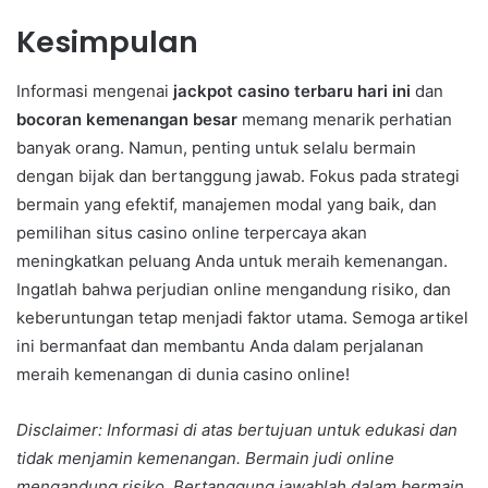
Kesimpulan
Informasi mengenai
jackpot casino terbaru hari ini
dan
bocoran kemenangan besar
memang menarik perhatian
banyak orang. Namun, penting untuk selalu bermain
dengan bijak dan bertanggung jawab. Fokus pada strategi
bermain yang efektif, manajemen modal yang baik, dan
pemilihan situs casino online terpercaya akan
meningkatkan peluang Anda untuk meraih kemenangan.
Ingatlah bahwa perjudian online mengandung risiko, dan
keberuntungan tetap menjadi faktor utama. Semoga artikel
ini bermanfaat dan membantu Anda dalam perjalanan
meraih kemenangan di dunia casino online!
Disclaimer: Informasi di atas bertujuan untuk edukasi dan
tidak menjamin kemenangan. Bermain judi online
mengandung risiko. Bertanggung jawablah dalam bermain