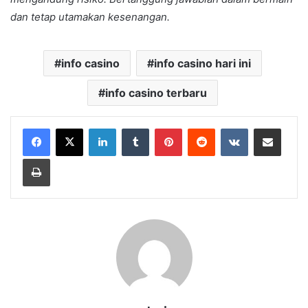
dan tetap utamakan kesenangan.
info casino
info casino hari ini
info casino terbaru
LinkedIn
Tumblr
Pinterest
Reddit
VKontakte
Share via Email
Print