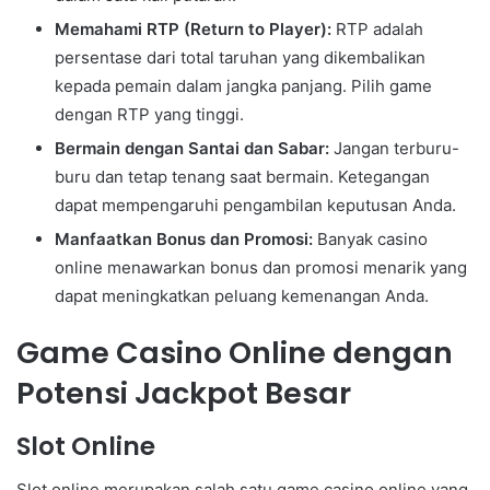
Memahami RTP (Return to Player):
RTP adalah
persentase dari total taruhan yang dikembalikan
kepada pemain dalam jangka panjang. Pilih game
dengan RTP yang tinggi.
Bermain dengan Santai dan Sabar:
Jangan terburu-
buru dan tetap tenang saat bermain. Ketegangan
dapat mempengaruhi pengambilan keputusan Anda.
Manfaatkan Bonus dan Promosi:
Banyak casino
online menawarkan bonus dan promosi menarik yang
dapat meningkatkan peluang kemenangan Anda.
Game Casino Online dengan
Potensi Jackpot Besar
Slot Online
Slot online merupakan salah satu game casino online yang