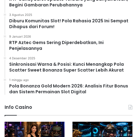
Begini Gambaran Perubahannya
3 Agustus 2025
Diburu Komunitas Slot! Pola Rahasia 2025 Ini Sempat
Dihapus dari Forum!
9 Januari 2026
RTP Aztec Gems Sering Diperdebatkan, Ini
Penjelasannya
4 Desember 2025
Sinkronisasi Warna & Posisi: Kunci Menangkap Pola
Scatter Sweet Bonanza Super Scatter Lebih Akurat
1 minggu ago
Pola Bonanza Gold Modern 2026: Analisis Fitur Bonus
dan Sistem Permainan Slot Digital
Info Casino