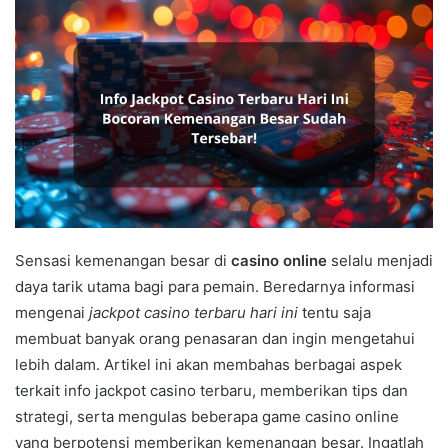
Sensasi kemenangan besar di
casino online
selalu menjadi
daya tarik utama bagi para pemain. Beredarnya informasi
mengenai
jackpot casino terbaru hari ini
tentu saja
membuat banyak orang penasaran dan ingin mengetahui
lebih dalam. Artikel ini akan membahas berbagai aspek
terkait info jackpot casino terbaru, memberikan tips dan
strategi, serta mengulas beberapa game casino online
yang berpotensi memberikan kemenangan besar. Ingatlah