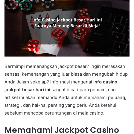
Bermimpi memenangkan jackpot besar? Ingin merasakan
sensasi kemenangan yang luar biasa dan mengubah hidup
Anda dalam sekejap? Informasi mengenai
info casino
jackpot besar hari ini
sangat dicari para pemain, dan
artikel ini akan memandu Anda untuk memahami peluang,
strategi, dan hal-hal penting yang perlu Anda ketahui
sebelum mencoba peruntungan di meja casino.
Memahami Jackpot Casino