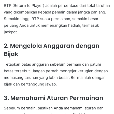
RTP (Return to Player) adalah persentase dari total taruhan
yang dikembalikan kepada pemain dalam jangka panjang.
Semakin tinggi RTP suatu permainan, semakin besar
peluang Anda untuk memenangkan hadiah, termasuk
jackpot.
2. Mengelola Anggaran dengan
Bijak
Tetapkan batas anggaran sebelum bermain dan patuhi
batas tersebut. Jangan pernah mengejar kerugian dengan
memasang taruhan yang lebih besar. Bermainlah dengan
bijak dan bertanggung jawab.
3. Memahami Aturan Permainan
Sebelum bermain, pastikan Anda memahami aturan dan