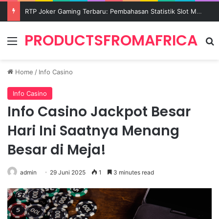
RTP Joker Gaming Terbaru: Pembahasan Statistik Slot Modern untuk Memahami Gameplay Lebih Baik
PRODUCTSFROMAFRICA
Menu
S
Home
/
Info Casino
Info Casino
Info Casino Jackpot Besar
Hari Ini Saatnya Menang
Besar di Meja!
admin
29 Juni 2025
1
3 minutes read