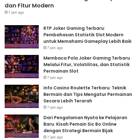
dan Fitur Modern
7 jam ago
RTP Joker Gaming Terbaru:
Pembahasan Statistik Slot Modern
untuk Memahami Gameplay Lebih Baik
7 jam ago
Membaca Pola Joker Gaming Terbaru
Melalui Fitur, Volatilitas, dan Statistik
Permainan Slot
7 jam ago
Info Casino Roulette Terbaru: Teknik
Bermain dan Tips Mengatur Permainan
Secara Lebih Terarah
7 jam ago
Dari Pengalaman Nyata ke Pelajaran
Baru: Kisah Pemain Sic Bo Online
dengan Strategi Bermain Bijak
7 jam ago