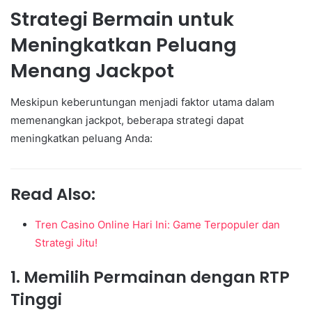
Strategi Bermain untuk
Meningkatkan Peluang
Menang Jackpot
Meskipun keberuntungan menjadi faktor utama dalam
memenangkan jackpot, beberapa strategi dapat
meningkatkan peluang Anda:
Read Also:
Tren Casino Online Hari Ini: Game Terpopuler dan
Strategi Jitu!
1. Memilih Permainan dengan RTP
Tinggi