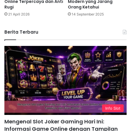
Online Terpercaya dan Anti
Modern yang Jarang
Rugi
Orang Ketahui
21 April 2026
14 September 2025
Berita Terbaru
Info Slot
Mengenal Slot Joker Gaming Hari Ini:
Informasi Game Online dengan Tampilan