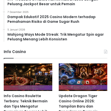
Peluang Jackpot Besar untuk Pemain
7 Desember 2025
Dampak Edukatif 2025 Casino Modern terhadap
Pemahaman Risiko di Game Sugar Rush
5 Januari 2026
Mahjong Ways Mode Streak: Trik Mengatur Spin agar
Peluang Menang Lebih Konsisten
Info Casino
Info Casino Roulette
Update Dragon Tiger
Terbaru: Teknik Bermain
Casino Online 2026:
dan Tips Mengatur
Tampilan Baru dan