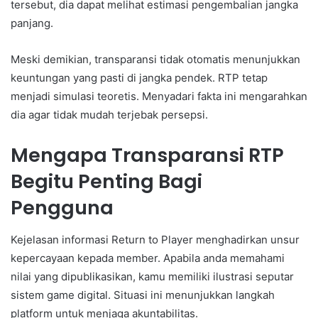
tersebut, dia dapat melihat estimasi pengembalian jangka
panjang.
Meski demikian, transparansi tidak otomatis menunjukkan
keuntungan yang pasti di jangka pendek. RTP tetap
menjadi simulasi teoretis. Menyadari fakta ini mengarahkan
dia agar tidak mudah terjebak persepsi.
Mengapa Transparansi RTP
Begitu Penting Bagi
Pengguna
Kejelasan informasi Return to Player menghadirkan unsur
kepercayaan kepada member. Apabila anda memahami
nilai yang dipublikasikan, kamu memiliki ilustrasi seputar
sistem game digital. Situasi ini menunjukkan langkah
platform untuk menjaga akuntabilitas.