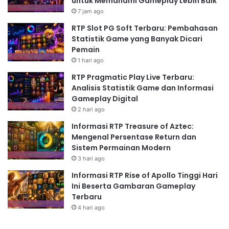
untuk Memahami Gameplay Lebih Baik
7 jam ago
RTP Slot PG Soft Terbaru: Pembahasan
Statistik Game yang Banyak Dicari
Pemain
1 hari ago
RTP Pragmatic Play Live Terbaru:
Analisis Statistik Game dan Informasi
Gameplay Digital
2 hari ago
Informasi RTP Treasure of Aztec:
Mengenal Persentase Return dan
Sistem Permainan Modern
3 hari ago
Informasi RTP Rise of Apollo Tinggi Hari
Ini Beserta Gambaran Gameplay
Terbaru
4 hari ago