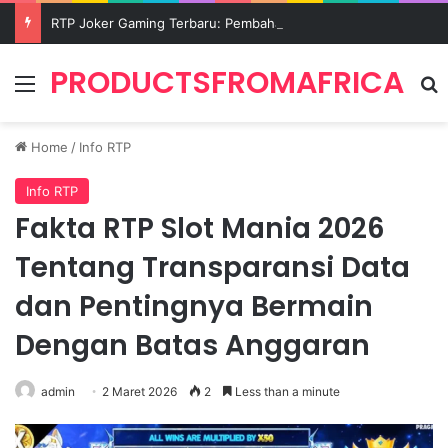
RTP Joker Gaming Terbaru: Pembahasan Statistik Slot Modern untuk Memahami Gameplay Lebih Baik
PRODUCTSFROMAFRICA
Menu
S
Home
/
Info RTP
Info RTP
Fakta RTP Slot Mania 2026
Tentang Transparansi Data
dan Pentingnya Bermain
Dengan Batas Anggaran
admin
2 Maret 2026
2
Less than a minute