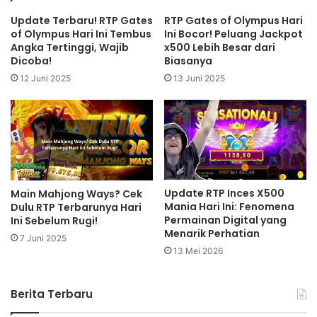
Update Terbaru! RTP Gates
RTP Gates of Olympus Hari
of Olympus Hari Ini Tembus
Ini Bocor! Peluang Jackpot
Angka Tertinggi, Wajib
x500 Lebih Besar dari
Dicoba!
Biasanya
12 Juni 2025
13 Juni 2025
Update RTP Inces X500
Main Mahjong Ways? Cek
Mania Hari Ini: Fenomena
Dulu RTP Terbarunya Hari
Permainan Digital yang
Ini Sebelum Rugi!
Menarik Perhatian
7 Juni 2025
13 Mei 2026
Berita Terbaru