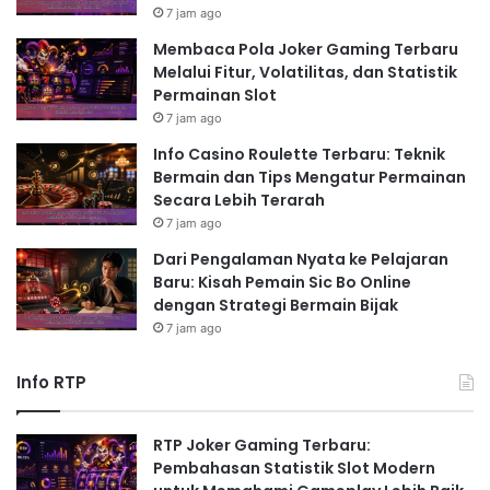
7 jam ago
Membaca Pola Joker Gaming Terbaru
Melalui Fitur, Volatilitas, dan Statistik
Permainan Slot
7 jam ago
Info Casino Roulette Terbaru: Teknik
Bermain dan Tips Mengatur Permainan
Secara Lebih Terarah
7 jam ago
Dari Pengalaman Nyata ke Pelajaran
Baru: Kisah Pemain Sic Bo Online
dengan Strategi Bermain Bijak
7 jam ago
Info RTP
RTP Joker Gaming Terbaru:
Pembahasan Statistik Slot Modern