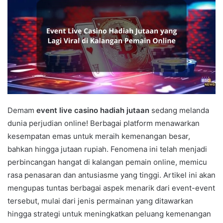
Demam
event live casino hadiah jutaan
sedang melanda
dunia perjudian online! Berbagai platform menawarkan
kesempatan emas untuk meraih kemenangan besar,
bahkan hingga jutaan rupiah. Fenomena ini telah menjadi
perbincangan hangat di kalangan pemain online, memicu
rasa penasaran dan antusiasme yang tinggi. Artikel ini akan
mengupas tuntas berbagai aspek menarik dari event-event
tersebut, mulai dari jenis permainan yang ditawarkan
hingga strategi untuk meningkatkan peluang kemenangan