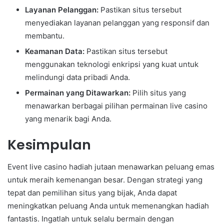
Layanan Pelanggan:
Pastikan situs tersebut
menyediakan layanan pelanggan yang responsif dan
membantu.
Keamanan Data:
Pastikan situs tersebut
menggunakan teknologi enkripsi yang kuat untuk
melindungi data pribadi Anda.
Permainan yang Ditawarkan:
Pilih situs yang
menawarkan berbagai pilihan permainan live casino
yang menarik bagi Anda.
Kesimpulan
Event live casino hadiah jutaan menawarkan peluang emas
untuk meraih kemenangan besar. Dengan strategi yang
tepat dan pemilihan situs yang bijak, Anda dapat
meningkatkan peluang Anda untuk memenangkan hadiah
fantastis. Ingatlah untuk selalu bermain dengan