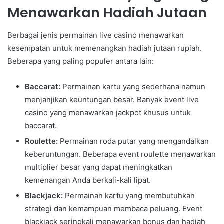
Menawarkan Hadiah Jutaan
Berbagai jenis permainan live casino menawarkan
kesempatan untuk memenangkan hadiah jutaan rupiah.
Beberapa yang paling populer antara lain:
Baccarat:
Permainan kartu yang sederhana namun
menjanjikan keuntungan besar. Banyak event live
casino yang menawarkan jackpot khusus untuk
baccarat.
Roulette:
Permainan roda putar yang mengandalkan
keberuntungan. Beberapa event roulette menawarkan
multiplier besar yang dapat meningkatkan
kemenangan Anda berkali-kali lipat.
Blackjack:
Permainan kartu yang membutuhkan
strategi dan kemampuan membaca peluang. Event
blackjack seringkali menawarkan bonus dan hadiah