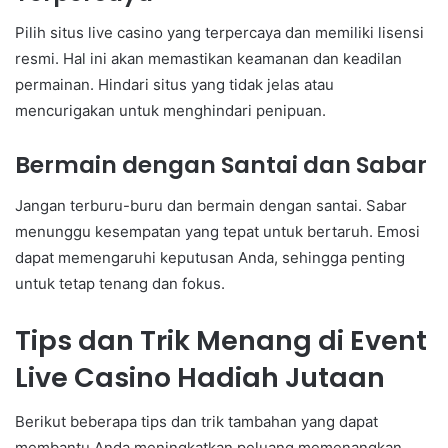
Pilih situs live casino yang terpercaya dan memiliki lisensi
resmi. Hal ini akan memastikan keamanan dan keadilan
permainan. Hindari situs yang tidak jelas atau
mencurigakan untuk menghindari penipuan.
Bermain dengan Santai dan Sabar
Jangan terburu-buru dan bermain dengan santai. Sabar
menunggu kesempatan yang tepat untuk bertaruh. Emosi
dapat memengaruhi keputusan Anda, sehingga penting
untuk tetap tenang dan fokus.
Tips dan Trik Menang di Event
Live Casino Hadiah Jutaan
Berikut beberapa tips dan trik tambahan yang dapat
membantu Anda meningkatkan peluang memenangkan