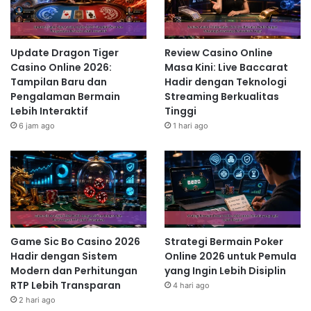
Update Dragon Tiger
Review Casino Online
Casino Online 2026:
Masa Kini: Live Baccarat
Tampilan Baru dan
Hadir dengan Teknologi
Pengalaman Bermain
Streaming Berkualitas
Lebih Interaktif
Tinggi
6 jam ago
1 hari ago
Game Sic Bo Casino 2026
Strategi Bermain Poker
Hadir dengan Sistem
Online 2026 untuk Pemula
Modern dan Perhitungan
yang Ingin Lebih Disiplin
RTP Lebih Transparan
4 hari ago
2 hari ago