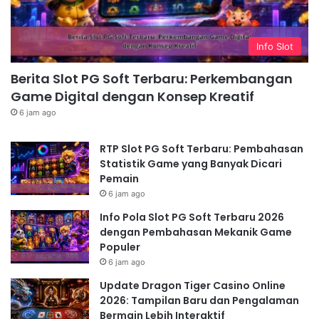
Info Slot
Berita Slot PG Soft Terbaru: Perkembangan
Game Digital dengan Konsep Kreatif
6 jam ago
RTP Slot PG Soft Terbaru: Pembahasan
Statistik Game yang Banyak Dicari
Pemain
6 jam ago
Info Pola Slot PG Soft Terbaru 2026
dengan Pembahasan Mekanik Game
Populer
6 jam ago
Update Dragon Tiger Casino Online
2026: Tampilan Baru dan Pengalaman
Bermain Lebih Interaktif