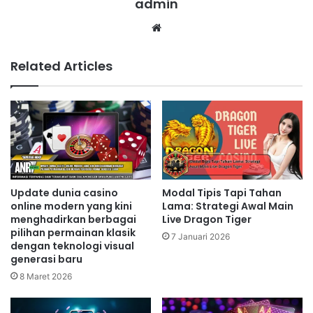
admin
We
bsi
te
Related Articles
Update dunia casino
Modal Tipis Tapi Tahan
online modern yang kini
Lama: Strategi Awal Main
menghadirkan berbagai
Live Dragon Tiger
pilihan permainan klasik
7 Januari 2026
dengan teknologi visual
generasi baru
8 Maret 2026