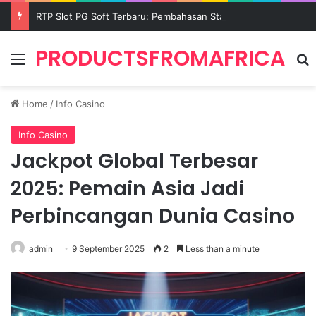
RTP Slot PG Soft Terbaru: Pembahasan Statistik Game yang Banyak Dicari Pemain
PRODUCTSFROMAFRICA
Menu
S
Home
/
Info Casino
Info Casino
Jackpot Global Terbesar
2025: Pemain Asia Jadi
Perbincangan Dunia Casino
admin
9 September 2025
2
Less than a minute