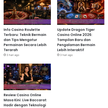
Info Casino Roulette
Update Dragon Tiger
Terbaru: Teknik Bermain
Casino Online 2026:
dan Tips Mengatur
Tampilan Baru dan
Permainan Secara Lebih
Pengalaman Bermain
Terarah
Lebih Interaktif
3 hari ago
3 hari ago
Review Casino Online
Masa Kini: Live Baccarat
Hadir dengan Teknologi