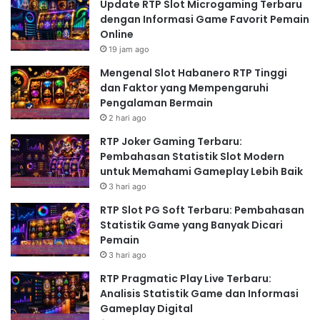
Update RTP Slot Microgaming Terbaru
dengan Informasi Game Favorit Pemain
Online
19 jam ago
Mengenal Slot Habanero RTP Tinggi
dan Faktor yang Mempengaruhi
Pengalaman Bermain
2 hari ago
RTP Joker Gaming Terbaru:
Pembahasan Statistik Slot Modern
untuk Memahami Gameplay Lebih Baik
3 hari ago
RTP Slot PG Soft Terbaru: Pembahasan
Statistik Game yang Banyak Dicari
Pemain
3 hari ago
RTP Pragmatic Play Live Terbaru:
Analisis Statistik Game dan Informasi
Gameplay Digital