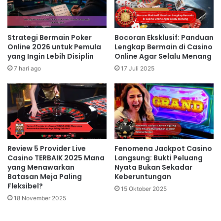
Strategi Bermain Poker
Bocoran Eksklusif: Panduan
Online 2026 untuk Pemula
Lengkap Bermain di Casino
yang Ingin Lebih Disiplin
Online Agar Selalu Menang
7 hari ago
17 Juli 2025
Review 5 Provider Live
Fenomena Jackpot Casino
Casino TERBAIK 2025 Mana
Langsung: Bukti Peluang
yang Menawarkan
Nyata Bukan Sekadar
Batasan Meja Paling
Keberuntungan
Fleksibel?
15 Oktober 2025
18 November 2025