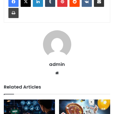
Print
admin
We
bsi
te
Related Articles