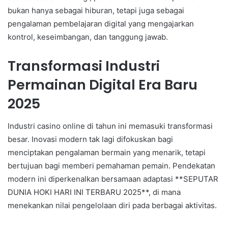
bukan hanya sebagai hiburan, tetapi juga sebagai
pengalaman pembelajaran digital yang mengajarkan
kontrol, keseimbangan, dan tanggung jawab.
Transformasi Industri
Permainan Digital Era Baru
2025
Industri casino online di tahun ini memasuki transformasi
besar. Inovasi modern tak lagi difokuskan bagi
menciptakan pengalaman bermain yang menarik, tetapi
bertujuan bagi memberi pemahaman pemain. Pendekatan
modern ini diperkenalkan bersamaan adaptasi **SEPUTAR
DUNIA HOKI HARI INI TERBARU 2025**, di mana
menekankan nilai pengelolaan diri pada berbagai aktivitas.