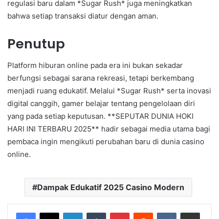
regulasi baru dalam *Sugar Rush* juga meningkatkan
bahwa setiap transaksi diatur dengan aman.
Penutup
Platform hiburan online pada era ini bukan sekadar
berfungsi sebagai sarana rekreasi, tetapi berkembang
menjadi ruang edukatif. Melalui *Sugar Rush* serta inovasi
digital canggih, gamer belajar tentang pengelolaan diri
yang pada setiap keputusan. **SEPUTAR DUNIA HOKI
HARI INI TERBARU 2025** hadir sebagai media utama bagi
pembaca ingin mengikuti perubahan baru di dunia casino
online.
Dampak Edukatif 2025 Casino Modern
LinkedIn
Tumblr
Pinterest
Reddit
VKontakte
Share via Email