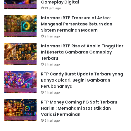
Gameplay Digital
13 jam ago
Informasi RTP Treasure of Aztec:
Mengenal Persentase Return dan
Sistem Permainan Modern
2 hari ago
Informasi RTP Rise of Apollo Tinggi Hari
Ini Beserta Gambaran Gameplay
Terbaru
3 hari ago
RTP Candy Burst Update Terbaru yang
Banyak Dicari, Begini Gambaran
Perubahannya
4 hari ago
RTP Money Coming PG Soft Terbaru
Hari Ini: Memahami Statistik dan
Variasi Permainan
5 hari ago