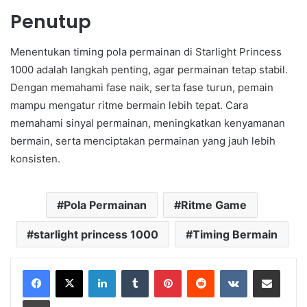
Penutup
Menentukan timing pola permainan di Starlight Princess
1000 adalah langkah penting, agar permainan tetap stabil.
Dengan memahami fase naik, serta fase turun, pemain
mampu mengatur ritme bermain lebih tepat. Cara
memahami sinyal permainan, meningkatkan kenyamanan
bermain, serta menciptakan permainan yang jauh lebih
konsisten.
Pola Permainan
Ritme Game
starlight princess 1000
Timing Bermain
LinkedIn
Tumblr
Pinterest
Reddit
VKontakte
Share via Email
Print