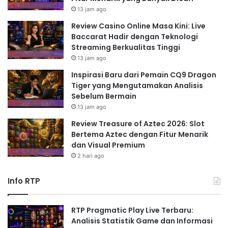
13 jam ago
Review Casino Online Masa Kini: Live
Baccarat Hadir dengan Teknologi
Streaming Berkualitas Tinggi
13 jam ago
Inspirasi Baru dari Pemain CQ9 Dragon
Tiger yang Mengutamakan Analisis
Sebelum Bermain
13 jam ago
Review Treasure of Aztec 2026: Slot
Bertema Aztec dengan Fitur Menarik
dan Visual Premium
2 hari ago
Info RTP
RTP Pragmatic Play Live Terbaru:
Analisis Statistik Game dan Informasi