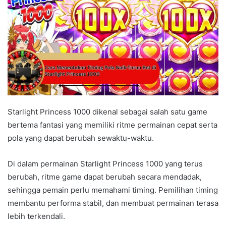
Starlight Princess 1000 dikenal sebagai salah satu game
bertema fantasi yang memiliki ritme permainan cepat serta
pola yang dapat berubah sewaktu-waktu.
Di dalam permainan Starlight Princess 1000 yang terus
berubah, ritme game dapat berubah secara mendadak,
sehingga pemain perlu memahami timing. Pemilihan timing
membantu performa stabil, dan membuat permainan terasa
lebih terkendali.