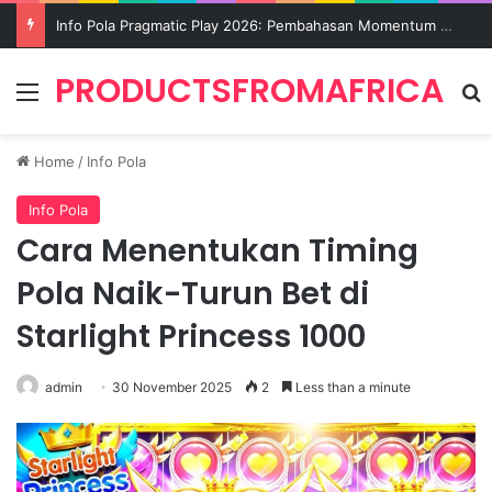
Review Casino Online Masa Kini: Live Baccarat Hadir dengan Teknologi Streaming Berkualitas Tinggi
PRODUCTSFROMAFRICA
Menu
S
Home
/
Info Pola
Info Pola
Cara Menentukan Timing
Pola Naik-Turun Bet di
Starlight Princess 1000
admin
30 November 2025
2
Less than a minute