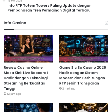
15 Mei 2026
Info RTP Totem Towers Paling Update dengan
Pembahasan Tren Permainan Digital Terbaru
Info Casino
Review Casino Online
Game Sic Bo Casino 2026
Masa Kini: Live Baccarat
Hadir dengan Sistem
Hadir dengan Teknologi
Modern dan Perhitungan
Streaming Berkualitas
RTP Lebih Transparan
Tinggi
2 hari ago
13 jam ago