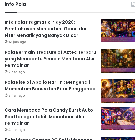
Info Pola
Info Pola Pragmatic Play 2026:
Pembahasan Momentum Game dan
Fitur Menarik yang Banyak Dicari
13 jam ago
Pola Bermain Treasure of Aztec Terbaru
yang Membantu Pemain Membaca Alur
Permainan
2 hari ago
Pola Rise of Apollo Hari Ini: Mengenali
Momentum Bonus dan Fitur Pengganda
3 hari ago
Cara Membaca Pola Candy Burst Auto
Scatter agar Lebih Memahami Alur
Permainan
4 hari ago
Pola Money Coming PG Soft: Mengenal