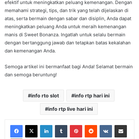
efektif untuk meningkatkan peluang kemenangan. Dengan
memahami strategi, tips, dan trik yang telah dijelaskan di
atas, serta bermain dengan sabar dan disiplin, Anda dapat
meningkatkan peluang Anda untuk meraih kemenangan
manis di Sweet Bonanza. Ingatlah untuk selalu bermain
dengan bertanggung jawab dan tetapkan batas kekalahan
dan kemenangan Anda.
Semoga artikel ini bermanfaat bagi Anda! Selamat bermain
dan semoga beruntung!
info rto slot
info rtp hari ini
info rtp live hari ini
LinkedIn
Tumblr
Pinterest
Reddit
VKontakte
Share via Email
Print