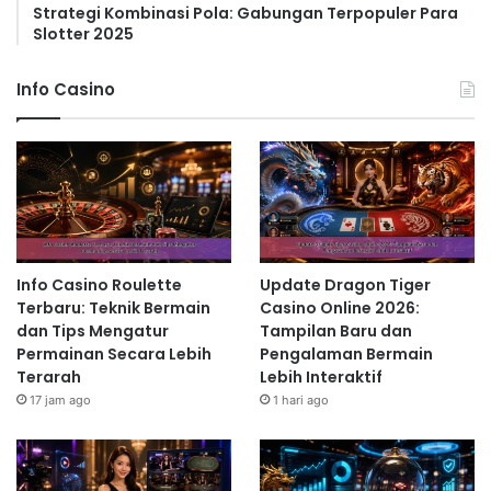
Strategi Kombinasi Pola: Gabungan Terpopuler Para
Slotter 2025
Info Casino
Info Casino Roulette
Update Dragon Tiger
Terbaru: Teknik Bermain
Casino Online 2026:
dan Tips Mengatur
Tampilan Baru dan
Permainan Secara Lebih
Pengalaman Bermain
Terarah
Lebih Interaktif
17 jam ago
1 hari ago