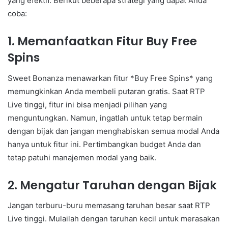
yang efektif. Berikut beberapa strategi yang dapat Anda
coba:
1. Memanfaatkan Fitur Buy Free
Spins
Sweet Bonanza menawarkan fitur *Buy Free Spins* yang
memungkinkan Anda membeli putaran gratis. Saat RTP
Live tinggi, fitur ini bisa menjadi pilihan yang
menguntungkan. Namun, ingatlah untuk tetap bermain
dengan bijak dan jangan menghabiskan semua modal Anda
hanya untuk fitur ini. Pertimbangkan budget Anda dan
tetap patuhi manajemen modal yang baik.
2. Mengatur Taruhan dengan Bijak
Jangan terburu-buru memasang taruhan besar saat RTP
Live tinggi. Mulailah dengan taruhan kecil untuk merasakan