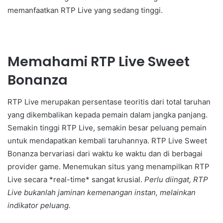
memanfaatkan RTP Live yang sedang tinggi.
Memahami RTP Live Sweet
Bonanza
RTP Live merupakan persentase teoritis dari total taruhan
yang dikembalikan kepada pemain dalam jangka panjang.
Semakin tinggi RTP Live, semakin besar peluang pemain
untuk mendapatkan kembali taruhannya. RTP Live Sweet
Bonanza bervariasi dari waktu ke waktu dan di berbagai
provider game. Menemukan situs yang menampilkan RTP
Live secara *real-time* sangat krusial.
Perlu diingat, RTP
Live bukanlah jaminan kemenangan instan, melainkan
indikator peluang.