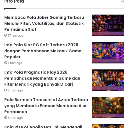
Info Pola
Membaca Pola Joker Gaming Terbaru
Melalui Fitur, Volatilitas, dan Statistik
Permainan Slot
17 jam ago
Info Pola Slot PG Soft Terbaru 2026
dengan Pembahasan Mekanik Game
Populer
1 hari ago
Info Pola Pragmatic Play 2026:
Pembahasan Momentum Game dan
Fitur Menarik yang Banyak Dicari
2 hari ago
Pola Bermain Treasure of Aztec Terbaru
yang Membantu Pemain Membaca Alur
Permainan
4 hari ago
Pola Rise of Apollo Hari Ini: Mengenali