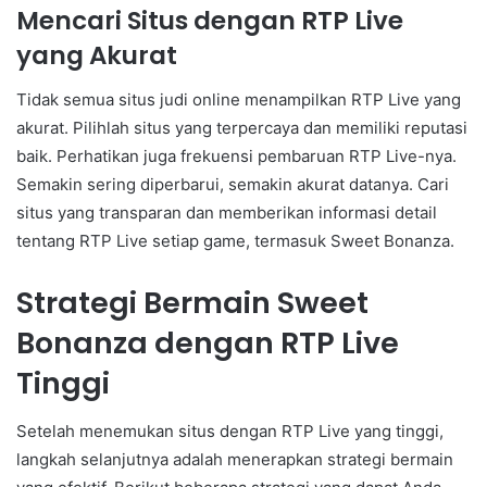
Mencari Situs dengan RTP Live
yang Akurat
Tidak semua situs judi online menampilkan RTP Live yang
akurat. Pilihlah situs yang terpercaya dan memiliki reputasi
baik. Perhatikan juga frekuensi pembaruan RTP Live-nya.
Semakin sering diperbarui, semakin akurat datanya. Cari
situs yang transparan dan memberikan informasi detail
tentang RTP Live setiap game, termasuk Sweet Bonanza.
Strategi Bermain Sweet
Bonanza dengan RTP Live
Tinggi
Setelah menemukan situs dengan RTP Live yang tinggi,
langkah selanjutnya adalah menerapkan strategi bermain