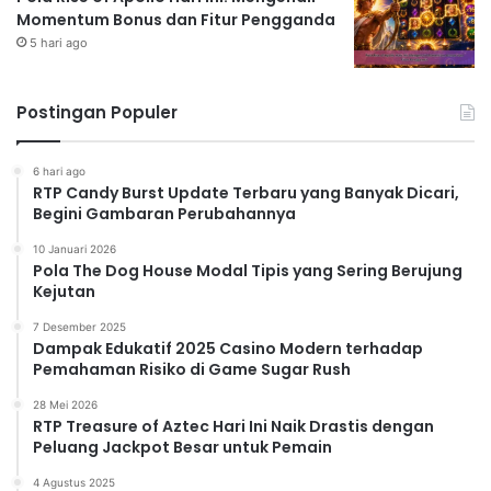
Momentum Bonus dan Fitur Pengganda
5 hari ago
Postingan Populer
6 hari ago
RTP Candy Burst Update Terbaru yang Banyak Dicari,
Begini Gambaran Perubahannya
10 Januari 2026
Pola The Dog House Modal Tipis yang Sering Berujung
Kejutan
7 Desember 2025
Dampak Edukatif 2025 Casino Modern terhadap
Pemahaman Risiko di Game Sugar Rush
28 Mei 2026
RTP Treasure of Aztec Hari Ini Naik Drastis dengan
Peluang Jackpot Besar untuk Pemain
4 Agustus 2025