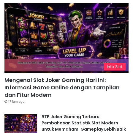
Info Slot
Mengenal Slot Joker Gaming Hari Ini:
Informasi Game Online dengan Tampilan
dan Fitur Modern
17 jam ago
RTP Joker Gaming Terbaru:
Pembahasan Statistik Slot Modern
untuk Memahami Gameplay Lebih Baik