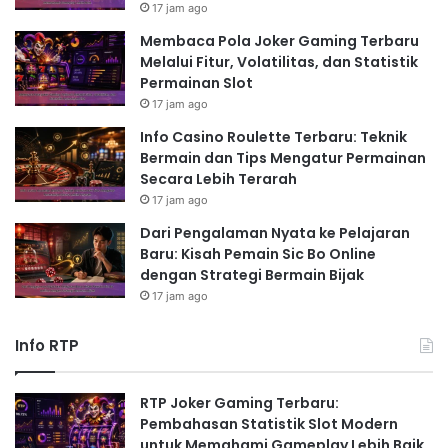
17 jam ago
Membaca Pola Joker Gaming Terbaru
Melalui Fitur, Volatilitas, dan Statistik
Permainan Slot
17 jam ago
Info Casino Roulette Terbaru: Teknik
Bermain dan Tips Mengatur Permainan
Secara Lebih Terarah
17 jam ago
Dari Pengalaman Nyata ke Pelajaran
Baru: Kisah Pemain Sic Bo Online
dengan Strategi Bermain Bijak
17 jam ago
Info RTP
RTP Joker Gaming Terbaru:
Pembahasan Statistik Slot Modern
untuk Memahami Gameplay Lebih Baik