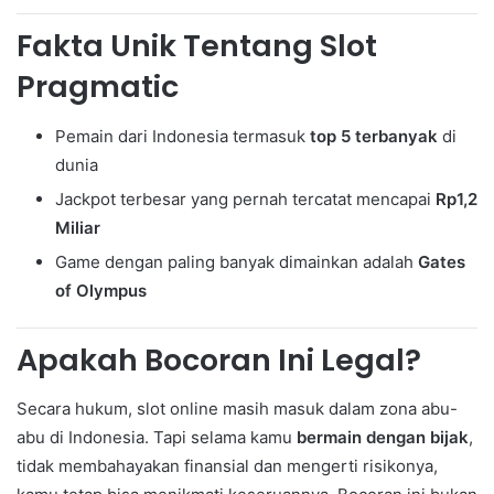
Fakta Unik Tentang Slot
Pragmatic
Pemain dari Indonesia termasuk
top 5 terbanyak
di
dunia
Jackpot terbesar yang pernah tercatat mencapai
Rp1,2
Miliar
Game dengan paling banyak dimainkan adalah
Gates
of Olympus
Apakah Bocoran Ini Legal?
Secara hukum, slot online masih masuk dalam zona abu-
abu di Indonesia. Tapi selama kamu
bermain dengan bijak
,
tidak membahayakan finansial dan mengerti risikonya,