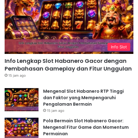
Info Slot
Info Lengkap Slot Habanero Gacor dengan
Pembahasan Gameplay dan Fitur Unggulan
15 jam ago
Mengenal Slot Habanero RTP Tinggi
dan Faktor yang Mempengaruhi
Pengalaman Bermain
15 jam ago
Pola Bermain Slot Habanero Gacor:
Mengenal Fitur Game dan Momentum
Permainan