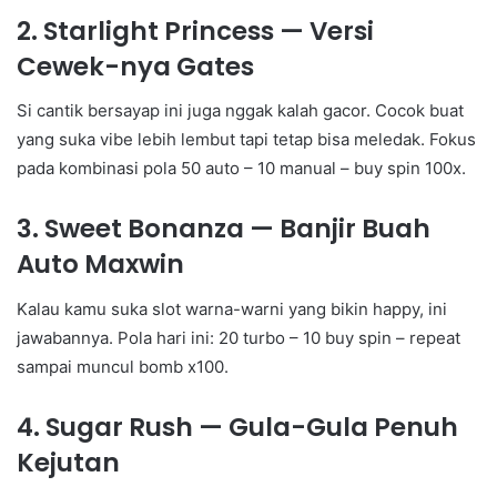
2. Starlight Princess — Versi
Cewek-nya Gates
Si cantik bersayap ini juga nggak kalah gacor. Cocok buat
yang suka vibe lebih lembut tapi tetap bisa meledak. Fokus
pada kombinasi pola 50 auto – 10 manual – buy spin 100x.
3. Sweet Bonanza — Banjir Buah
Auto Maxwin
Kalau kamu suka slot warna-warni yang bikin happy, ini
jawabannya. Pola hari ini: 20 turbo – 10 buy spin – repeat
sampai muncul bomb x100.
4. Sugar Rush — Gula-Gula Penuh
Kejutan