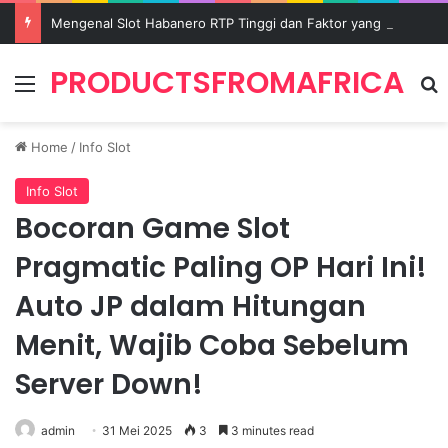
Mengenal Slot Habanero RTP Tinggi dan Faktor yang Mempengaruhi Pengalaman Bermain
PRODUCTSFROMAFRICA
Menu
S
Home
/
Info Slot
Info Slot
Bocoran Game Slot
Pragmatic Paling OP Hari Ini!
Auto JP dalam Hitungan
Menit, Wajib Coba Sebelum
Server Down!
admin
31 Mei 2025
3
3 minutes read