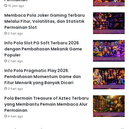
15 jam ago
Membaca Pola Joker Gaming Terbaru
Melalui Fitur, Volatilitas, dan Statistik
Permainan Slot
2 hari ago
Info Pola Slot PG Soft Terbaru 2026
dengan Pembahasan Mekanik Game
Populer
2 hari ago
Info Pola Pragmatic Play 2026:
Pembahasan Momentum Game dan
Fitur Menarik yang Banyak Dicari
3 hari ago
Pola Bermain Treasure of Aztec Terbaru
yang Membantu Pemain Membaca Alur
Permainan
4 hari ago