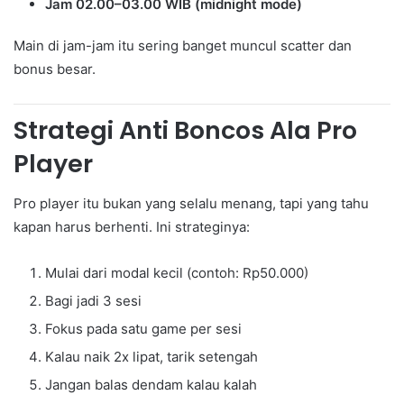
Jam 02.00–03.00 WIB (midnight mode)
Main di jam-jam itu sering banget muncul scatter dan
bonus besar.
Strategi Anti Boncos Ala Pro
Player
Pro player itu bukan yang selalu menang, tapi yang tahu
kapan harus berhenti. Ini strateginya:
Mulai dari modal kecil (contoh: Rp50.000)
Bagi jadi 3 sesi
Fokus pada satu game per sesi
Kalau naik 2x lipat, tarik setengah
Jangan balas dendam kalau kalah