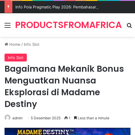
Info Pola Pragmatic Play 2026: Pembahasan Momentum Game dan Fitur Menarik yang Banyak Dicari
PRODUCTSFROMAFRICA
Menu
S
Home
/
Info Slot
Info Slot
Bagaimana Mekanik Bonus
Menguatkan Nuansa
Eksplorasi di Madame
Destiny
admin
5 Desember 2025
1
Less than a minute