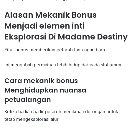
Alasan Mekanik Bonus
Menjadi elemen inti
Eksplorasi Di Madame Destiny
Fitur bonus memberikan petaruh tantangan baru.
Ini mengubah permainan lebih hidup daripada slot umum.
Cara mekanik bonus
Menghidupkan nuansa
petualangan
Ketika hadiah hadir petaruh menikmati dorongan untuk
tetap mengeksplorasi alur.