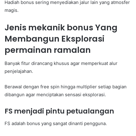
Hadiah bonus sering menyediakan jalur lain yang atmosfer
magis.
Jenis mekanik bonus Yang
Membangun Eksplorasi
permainan ramalan
Banyak fitur dirancang khusus agar memperkuat alur
penjelajahan.
Berawal dengan free spin hingga multiplier setiap bagian
dibangun agar menciptakan sensasi eksplorasi.
FS menjadi pintu petualangan
FS adalah bonus yang sangat dinanti pengguna.