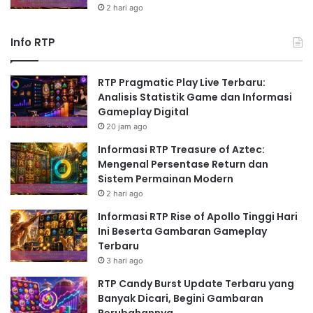
2 hari ago
Info RTP
RTP Pragmatic Play Live Terbaru:
Analisis Statistik Game dan Informasi
Gameplay Digital
20 jam ago
Informasi RTP Treasure of Aztec:
Mengenal Persentase Return dan
Sistem Permainan Modern
2 hari ago
Informasi RTP Rise of Apollo Tinggi Hari
Ini Beserta Gambaran Gameplay
Terbaru
3 hari ago
RTP Candy Burst Update Terbaru yang
Banyak Dicari, Begini Gambaran
Perubahannya