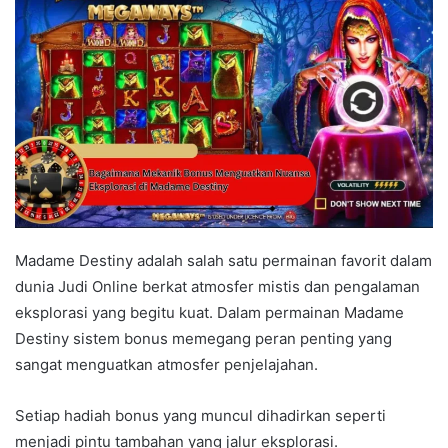
Madame Destiny adalah salah satu permainan favorit dalam
dunia Judi Online berkat atmosfer mistis dan pengalaman
eksplorasi yang begitu kuat. Dalam permainan Madame
Destiny sistem bonus memegang peran penting yang
sangat menguatkan atmosfer penjelajahan.
Setiap hadiah bonus yang muncul dihadirkan seperti
menjadi pintu tambahan yang jalur eksplorasi.