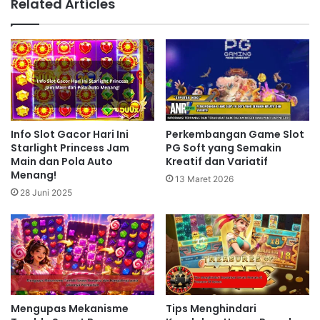
Related Articles
Info Slot Gacor Hari Ini
Perkembangan Game Slot
Starlight Princess Jam
PG Soft yang Semakin
Main dan Pola Auto
Kreatif dan Variatif
Menang!
13 Maret 2026
28 Juni 2025
Mengupas Mekanisme
Tips Menghindari